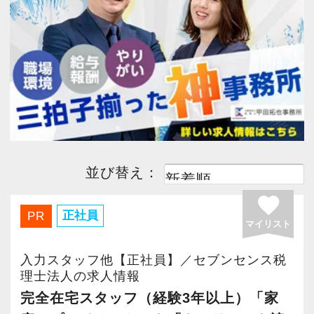
今すぐ会員登録
PC版サイトを見る
採用ご担当者様
並び替え：
favorite
正社員
PR
マイリスト
入力スタッフ他【正社員】／セブンセンス税
理士法人の求人情報
完全在宅スタッフ（経験3年以上）「家