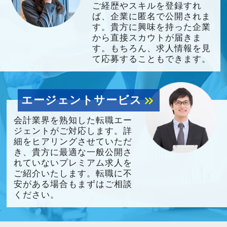
ご経歴やスキルを登録すれ
ば、企業に匿名で公開されま
す。貴方に興味を持った企業
から直接スカウトが届きま
す。もちろん、求人情報を見
て応募することもできます。
エージェントサービス
keyboard_double_arrow_right
会計業界を熟知した転職エー
ジェントがご対応します。詳
細をヒアリングさせていただ
き、貴方に最適な一般公開さ
れていないプレミアム求人を
ご紹介いたします。転職に不
安がある場合もまずはご相談
ください。