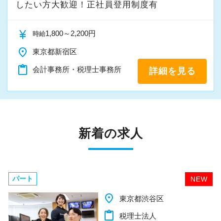
したい方大歓迎！正社員登用制度有
currency_yen
1,800～2,200円
時給
place
東京都新宿区
content_paste
会計事務所・税理士事務所
詳細を見る
新着の求人
パート
NEW
place
千葉県柏市
content_paste
税理士法人