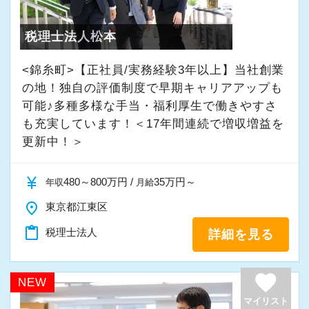
★入社後の仕事内容★
・半年～1年の調整も可能
業務時間内は、事務所内スタッフともやりとり
税理士法人松本
して頂きながら、
まずはカジュアル面談からでも歓迎です
完全在宅会計スタッフとして、会計業務全般を
<錦糸町>【正社員/実務経験3年以上】当社創業
「応募する」からお気軽にご連絡ください。
お任せします。
の地！独自の評価制度で早期キャリアアップも
可能♪多種多様な手当・福利厚生で働きやすさ
も充実しています！＜17年間連続で増収増益を
【具体的な業務】
更新中！＞
・記帳代行
・確定申告業務
currency_yen
480～800万円 /
35万円～
年収
月給
・年末調整業務
place
・申告書作成補助
東京都江東区
・決算業務
content_paste
税理士法人
詳細を見る
・Excelを使用した集計、Wordでの文書作成
・資料やデータの整理
favorite
NEW
・電話、メール対応
マイリスト
・その他付随する業務