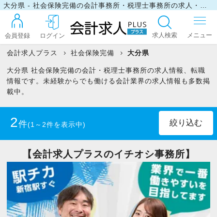
大分県 - 社会保険完備の会計事務所・税理士事務所の求人・転職情報
求人検索
会員登録
ログイン
会計求人プラス
社会保険完備
大分県
大分県 社会保険完備の会計・税理士事務所の求人情報、転職
ログイン
情報です。未経験からでも働ける会計業界の求人情報も多数掲
載中。
最近見た求人
2
件
(1～2件を表示中)
マイリスト
正社員
(1)
パート・アルバイト
(1)
【会計求人プラスのイチオシ事務所】
お問い合わせ