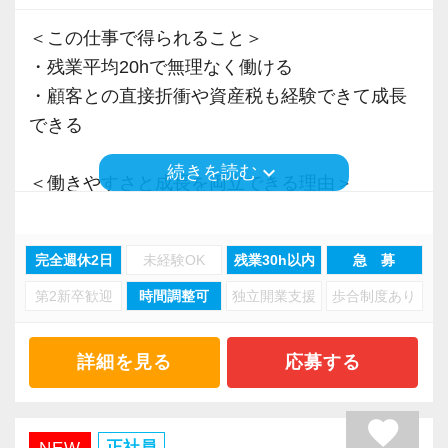
＜この仕事で得られること＞
・残業平均20hで無理なく働ける
・顧客との直接折衝や資産税も経験できて成長
できる
keyboard_arrow_down
続きを読む
＜働きやすさと成長を両立できる理由＞
・入力業務はアシスタントが担当
・分業体制で業務負担を軽減
完全週休2日
未経験OK
残業30h以内
急 募
・顧客対応や提案業務に集中可能
第2新卒歓迎
時間調整可
独立開業支援
歩合制度あり
・資産税や相続など専門性の高い案件あり
・顧客と直接折衝する機会が豊富
・経験値が自然と積み上がる環境
詳細を見る
応募する
＜働きやすい環境＞
favorite
・有給取得率90％以上
正社員