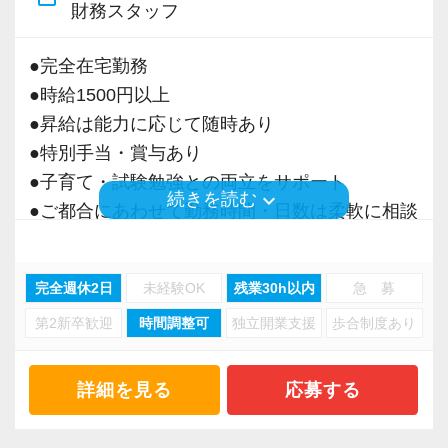
財務スタッフ
・事業拡大に伴う増員募集
・組織力強化に向けた採用
●完全在宅勤務
・将来の中核人材を募集
●時給1500円以上
●昇給は能力に応じて随時あり
＜先輩スタッフの声＞
●特別手当・賞与あり
Q. 当事務所を選んだ理由は？
●子育て・試験勉強との両立をサポート
A. 幅広い業務を経験できる点に魅力を感じ、入
keyboard_arrow_down
続きを読む
●ご都合にあわせて勤務時間・日数は柔軟に相談
所を決めました。
可能
●正社員登用あり
Q. 実際に働いてみてどうですか？
完全週休2日
未経験OK
残業30h以内
急 募
A. さまざまな業務を任せてもらえるので、以前
第2新卒歓迎
時間調整可
独立開業支援
歩合制度あり
当事務所は、創業期や成長期の企業を中心に支
より成長スピードが上がったと感じています。
援を行っている事務所です。
現代では電子化が進んでいることから人も会社
詳細を見る
応募する
Q. 職場の雰囲気は？
も生産性が求められており、当事務所でもDXを
A. 上司や先輩に相談しやすく、風通しの良い職
積極的に推進しています。