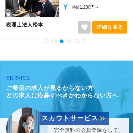
currency_yen
1,140円～
時給
税理士法人松本
favorite
詳細を見る
SERVICE
ご希望の求人が見るからない方
どの求人に応募すべきかわからない方へ
スカウトサービス
keyboard_double_arrow_right
完全無料の会員登録をして、