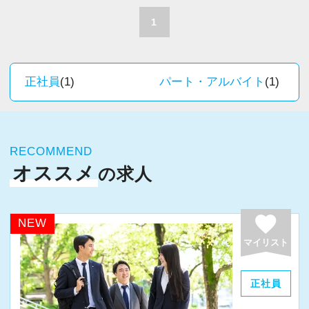
場だと感じています。
職員一人ひとりの力がそのまま事業運営に直結
1
するところで、個人事務所ならではの面白さと
＜求める人材＞
実感が当事務所にはあります。
・税務経験を活かして成長したい方
新しいチャレンジが沢山ありますので、飽きる
正社員
(1)
パート・アルバイト
(1)
・キャリアアップ志向のある方
ことなく経験を積み重ねることができます。
・主体的に業務を進められる方
・顧客対応や提案業務に挑戦したい方
★職場の雰囲気★
・資産税など専門性を高めたい方
RECOMMEND
個人事務所ならではの自由な雰囲気で、気負い
・将来的にマネジメントに関わりたい方
オススメ
の求人
なく業務に向かっています。
職員同士の距離も近く、先輩へ相談しながら業
＜まずはカジュアル面談へ＞
務を覚えていくことができます。
favorite
NEW
・事前に気軽な面談を実施
パソコン作業になりますので、目や脳が疲れた
マイリスト
・仕事内容やキャリアを相談可
ら、お茶やお菓子で糖分補給もしながら、作業
・ざっくばらんに質問OK
を進めています。
正社員
・納得後に選考へ進めます
・入社時期は柔軟に対応