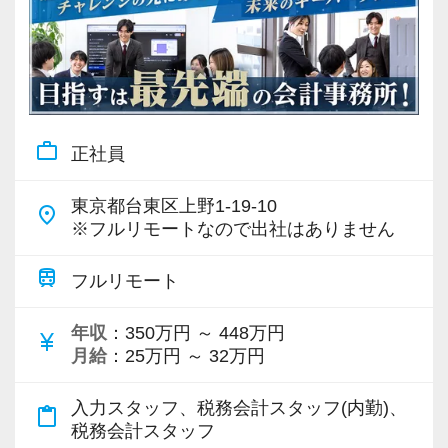
work_outline
正社員
東京都台東区上野1-19-10
place
※フルリモートなので出社はありません
train
フルリモート
年収
：350万円 ～ 448万円
currency_yen
月給
：25万円 ～ 32万円
入力スタッフ、税務会計スタッフ(内勤)、
content_paste
税務会計スタッフ