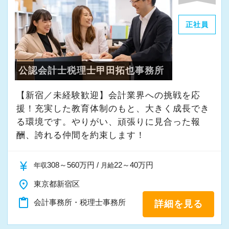
正社員
これまでの会計事務所や経理経験を活かしてご
活躍いただけます。
公認会計士税理士甲田拓也事務所
また、経験やスキルに応じて徐々に担当する業
務の幅を広げていただきます。
【新宿／未経験歓迎】会計業界への挑戦を応
将来的には申告書レビューなど、専門性を高め
援！充実した教育体制のもと、大きく成長でき
られる業務にも携わることが可能です。
る環境です。やりがい、頑張りに見合った報
どこでも通用する実務スキルを身につけなが
酬、誇れる仲間を約束します！
ら、着実にスキルアップできる環境です。
currency_yen
308～560万円 /
22～40万円
年収
月給
★当事務所ではこんな方をお待ちしています！
place
東京都新宿区
★
content_paste
会計事務所・税理士事務所
詳細を見る
当事務所では、職員同士が協力しながら気持ち
よく働ける環境づくりを大切にしています。