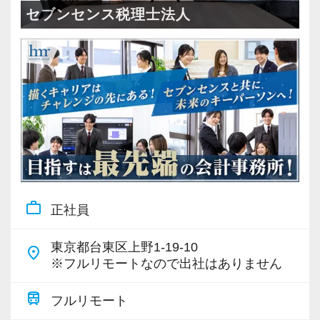
・全国14拠点で事業展開
セブンセンス税理士法人
・従業員240名以上に拡大
・会計・税務・財務・労務まで対応
・専門家が在籍しワンストップ支援
＜学びを後押し＞
・書籍購入費／研修費は全額会社負担
・隔月で税法・実務の学習会あり
・資格取得を目指す社員が多数
work_outline
正社員
＜募集の背景＞
・事業拡大に伴う増員募集
東京都台東区上野1-19-10
place
・組織力強化に向けた採用
※フルリモートなので出社はありません
・将来の中核人材を募集
train
フルリモート
＜先輩スタッフの声＞