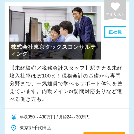
経験やスキルももちろん重要ですが、それ以上
favorite
に周囲への思いやりや感謝の気持ちを持ち、誠
マイリスト
実に仕事へ向き合える方と一緒に働きたいと考
えています。
正社員
株式会社東京タックスコンサルテ
・素直な姿勢で新しいことを学べる方
ィング
・周囲と協力しながら業務を進められる方
・お客様や仲間に対して誠実に対応できる方
【未経験◎／税務会計スタッフ】駅チカ＆未経
・成長意欲を持ち、前向きにチャレンジできる
験入社率ほぼ100％！税務会計の基礎から専門
方
分野まで、一気通貫で学べるサポート体制を整
えています。内勤メインor訪問対応ありなど選
べる働き方も。
また、当事務所ではDX化や業務改善などにも積
極的に取り組んでいます。
currency_yen
350～430万円 /
24～30万円
年収
月給
「まずはやってみる」
place
東京都千代田区