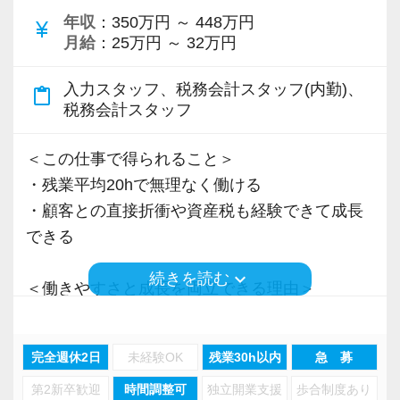
年収
：350万円 ～ 448万円
Q. 当事務所を選んだ理由は？
currency_yen
月給
：25万円 ～ 32万円
A. 幅広い業務を経験できる点に魅力を感じ、入
所を決めました。
入力スタッフ、税務会計スタッフ(内勤)、
content_paste
税務会計スタッフ
Q. 実際に働いてみてどうですか？
A. さまざまな業務を任せてもらえるので、以前
＜この仕事で得られること＞
より成長スピードが上がったと感じています。
・残業平均20hで無理なく働ける
・顧客との直接折衝や資産税も経験できて成長
Q. 職場の雰囲気は？
できる
A. 上司や先輩に相談しやすく、風通しの良い職
keyboard_arrow_down
続きを読む
場だと感じています。
＜働きやすさと成長を両立できる理由＞
・入力業務はアシスタントが担当
＜求める人材＞
・分業体制で業務負担を軽減
完全週休2日
未経験OK
残業30h以内
急 募
・税務経験を活かして成長したい方
・顧客対応や提案業務に集中可能
・キャリアアップ志向のある方
第2新卒歓迎
時間調整可
独立開業支援
歩合制度あり
・資産税や相続など専門性の高い案件あり