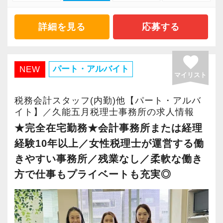
・主体的に業務を進められる方
・顧客と直接折衝する機会が豊富
・顧客対応や提案業務に挑戦したい方
・経験値が自然と積み上がる環境
詳細を見る
応募する
・資産税など専門性を高めたい方
・将来的にマネジメントに関わりたい方
＜働きやすい環境＞
favorite
・有給取得率90％以上
パート・アルバイト
NEW
マイリスト
＜まずはカジュアル面談へ＞
・年間休日125日以上
・事前に気軽な面談を実施
・繁忙期も月30～40h程度
税務会計スタッフ(内勤)他【パート・アルバ
・仕事内容やキャリアを相談可
・男性の育休取得率100％
イト】／久能五月税理士事務所の求人情報
・ざっくばらんに質問OK
・テレワーク導入済み
★完全在宅勤務★会計事務所または経理
・納得後に選考へ進めます
・全席デュアルモニタ完備
経験10年以上／女性税理士が運営する働
・入社時期は柔軟に対応
きやすい事務所／残業なし／柔軟な働き
・半年～1年の調整も可能
＜幅広い経験・成長環境＞
方で仕事もプライベートも充実◎
・クライアント2500社以上
まずはカジュアル面談からでも歓迎です
・9割が紹介の安定基盤
「応募する」からお気軽にご連絡ください。
・一般企業～医療・学校法人まで対応