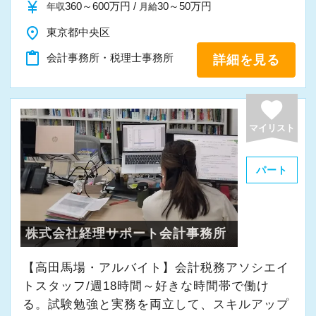
currency_yen
360～600万円 /
30～50万円
年収
月給
place
東京都中央区
content_paste
会計事務所・税理士事務所
詳細を見る
favorite
マイリスト
パート
株式会社経理サポート会計事務所
【高田馬場・アルバイト】会計税務アソシエイ
トスタッフ/週18時間～好きな時間帯で働け
る。試験勉強と実務を両立して、スキルアップ