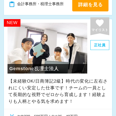
「新しいことにも前向きに挑戦してみる」
content_paste
会計事務所・税理士事務所
詳細を見る
そんな姿勢をお持ちの方であれば、経験を活か
favorite
しながらさらに成長できる環境です。
NEW
一緒に学び、成長しながら、お客様のお役に立
マイリスト
てる仕事をしていきませんか。
正社員
★事務所の理念★
～事業の発展に寄与するために、公正で健全な
会計・税務を通じて、貢献できる価値を提供
Gemstone税理士法人
し、人生豊かで幸せになるための力となること
【未経験OK/日商簿記2級】時代の変化に左右さ
～
れにくい安定した仕事です！チームの一員とし
当事務所では、経営者やそこで働く社員の皆さ
て⻑期的な視野でゼロから育成します！経験よ
まがより良い未来を実現できるよう、日々業務
りも人柄とやる気を求めます！
に取り組んでいます。
また、職員一人ひとりが仕事にやりがいや成長