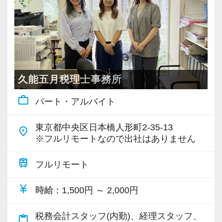
・個人～大企業まで幅広く経験可能
・税務顧問＋資産税に関与
・相続／事業承継／M&Aにも対応
＜成長中の税理士法人＞
・全国14拠点で事業展開
久能五月税理士事務所
・従業員240名以上に拡大
work_outline
パート・アルバイト
・会計・税務・財務・労務まで対応
・専門家が在籍しワンストップ支援
東京都中央区日本橋人形町2-35-13
place
※フルリモートなので出社はありません
＜学びを後押し＞
・書籍購入費／研修費は全額会社負担
train
フルリモート
・隔月で税法・実務の学習会あり
currency_yen
時給
：1,500円 ～ 2,000円
・資格取得を目指す社員が多数
税務会計スタッフ(内勤)、経理スタッフ、
content_paste
＜募集の背景＞