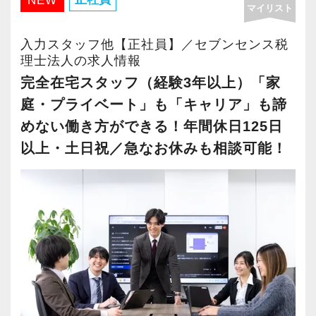
NEW
マイリスト
・年間休日125日以上
・繁忙期も月30～40h程度
入力スタッフ他【正社員】／セブンセンス税
・男性の育休取得率100％
理士法人の求人情報
・テレワーク導入済み
完全在宅スタッフ（経験3年以上）「家
・全席デュアルモニタ完備
庭・プライベート」も「キャリア」も諦
めない働き方ができる！年間休日125日
＜幅広い経験・成長環境＞
以上・土日祝／急なお休みも相談可能！
・クライアント2500社以上
・9割が紹介の安定基盤
・一般企業～医療・学校法人まで対応
・個人～大企業まで幅広く経験可能
・税務顧問＋資産税に関与
・相続／事業承継／M&Aにも対応
＜成長中の税理士法人＞