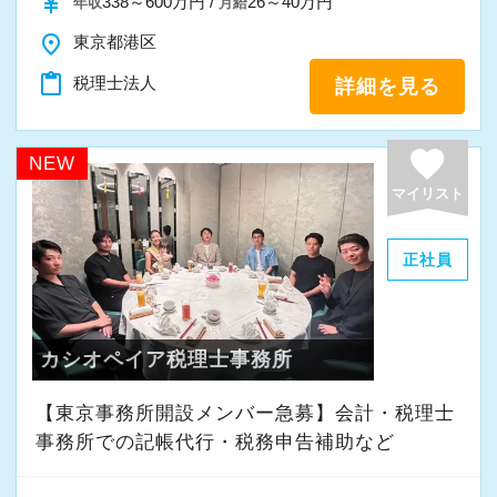
currency_yen
338～600万円 /
26～40万円
年収
月給
を感じながら、安心して長く働ける事務所であ
place
東京都港区
りたいと考えています。
content_paste
税理士法人
詳細を見る
私たちと一緒に成長しながら働いてみません
か。
favorite
NEW
ご応募をお待ちしております！
マイリスト
正社員
カシオペイア税理士事務所
【東京事務所開設メンバー急募】会計・税理士
事務所での記帳代行・税務申告補助など