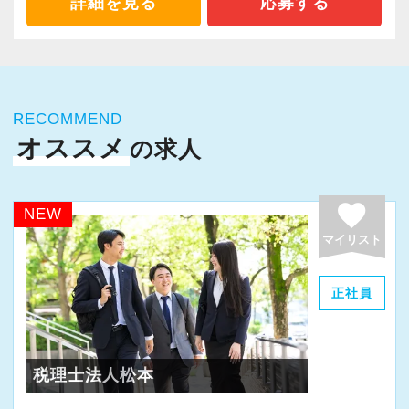
詳細を見る
応募する
＜世代を超えた信頼関係を築いています＞
お客様との関係が長く続いているのは、裏表な
く情報を共有し合う姿勢を大切にしてきたから
だと考えています。
RECOMMEND
紹介でのご依頼も多く、日々の対応の積み重ね
オススメ
の求人
が評価いただけているからこそ。
数字を合わせるだけでなく、経営改善や黒字化
favorite
支援にも力を入れ財務状況の立て直しまで踏み
NEW
込んだサポートをモットーにしています。
マイリスト
＜製造業・不動産・ITなど業界業種・規模感も
正社員
さまざま＞
顧問先は製造業、不動産、病院、自動車関連、
IT関連など多岐にわたります。
税理士法人松本
規模も個人事業主様から売上10億円以上の会社