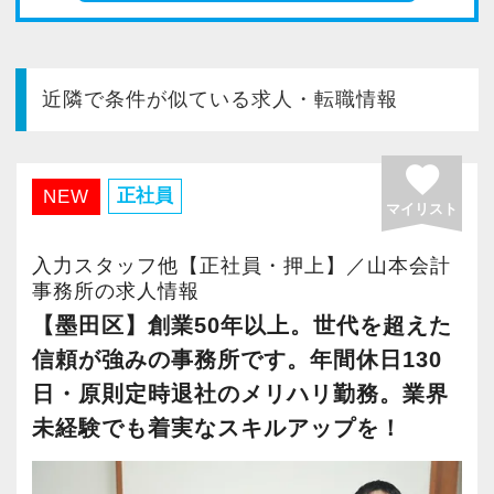
今すぐ会員登録
PC版サイトを見る
近隣で条件が似ている求人・転職情報
favorite
正社員
採用ご担当者様
NEW
マイリスト
入力スタッフ他【正社員・押上】／山本会計
事務所の求人情報
【墨田区】創業50年以上。世代を超えた
信頼が強みの事務所です。年間休日130
日・原則定時退社のメリハリ勤務。業界
未経験でも着実なスキルアップを！