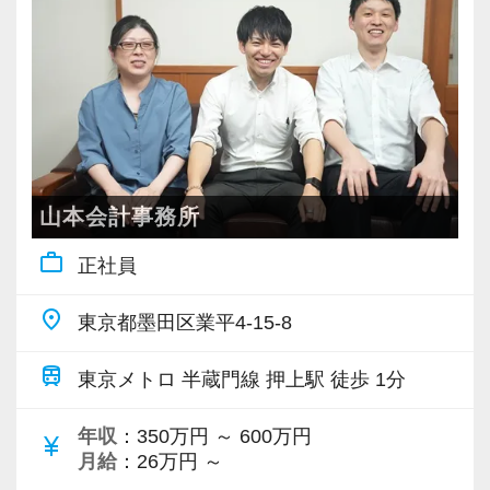
山本会計事務所
work_outline
正社員
place
東京都墨田区業平4-15-8
train
東京メトロ 半蔵門線 押上駅 徒歩 1分
年収
：350万円 ～ 600万円
currency_yen
月給
：26万円 ～