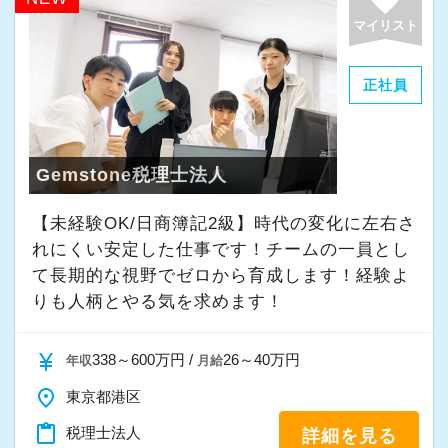
可能です。
マイリスト
仕事の調整ができれば有給の取得は任意。趣味
や旅行など、自分の時間を確保できます♪
正社員
繁忙期の3月以外はほとんど残業もなく、資格試
験の勉強時間も確保しやすい環境を整えていま
す。
Gemstone税理士法人
＼こんな方にぴったりな環境です！／
【未経験OK/日商簿記2級】時代の変化に左右さ
☆ 業界未経験から税務会計業界にチャレンジし
れにくい安定した仕事です！チームの一員とし
たい
て⻑期的な視野でゼロから育成します！経験よ
☆ 専門知識を磨いてスキルアップをしたい
りも人柄とやる気を求めます！
☆ お客様と長く向き合う仕事にやりがいを感じ
られる方
currency_yen
338～600万円 /
26～40万円
年収
月給
☆ 経理から一歩進んだ知識・専門性を身につけ
place
東京都港区
てみたい
content_paste
税理士法人
詳細を見る