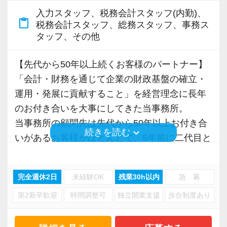
入力スタッフ、税務会計スタッフ(内勤)、
content_paste
税務会計スタッフ、総務スタッフ、事務ス
タッフ、その他
【先代から50年以上続くお客様のパートナー】
「会計・財務を通じて企業の財政基盤の確立・
運用・発展に貢献すること」を経営理念に長年
のお付き合いを大事にしてきた当事務所。
当事務所の顧問先は先代から50年以上お付き合
keyboard_arrow_down
続きを読む
いがあるお客様がほとんどで、5年前に二代目と
して引き継いだ後も、その関係を大切に守り続
けています。
完全週休2日
未経験OK
残業30h以内
急 募
法人・個人事業主合わせて120社ほどをサポート
第2新卒歓迎
時間調整可
独立開業支援
歩合制度あり
しており、顧問先からのご紹介で着実な実績を
積み重ねている会計事務所です。