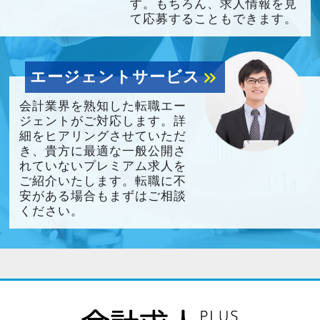
す。もちろん、求人情報を見
て応募することもできます。
エージェントサービス
keyboard_double_arrow_right
会計業界を熟知した転職エー
ジェントがご対応します。詳
細をヒアリングさせていただ
き、貴方に最適な一般公開さ
れていないプレミアム求人を
ご紹介いたします。転職に不
安がある場合もまずはご相談
ください。