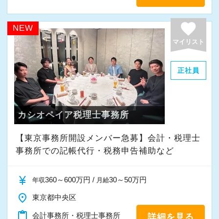
【少人数だからこその魅力が詰まった職場で
す】
favorite
NEW
人数が少ないからこそ、一人ひとりの顔が見え
マイリスト
る距離感で仕事ができると考えています。
経験が十分でなくてもかまいません。
正社員
お客様と誠実に向き合う姿勢さえあれば、着実
にステップアップできる環境をご用意していま
す。
カシオペイア税理士事務所
『興味はあるけれど未経験で不安…』という方
も、どうぞ安心してご応募ください。
【東京事務所開設メンバー急募】会計・税理士
事務所での記帳代行・税務申告補助など
currency_yen
360～600万円 /
30～50万円
年収
月給
place
東京都中央区
content_paste
会計事務所・税理士事務所
詳細を見る