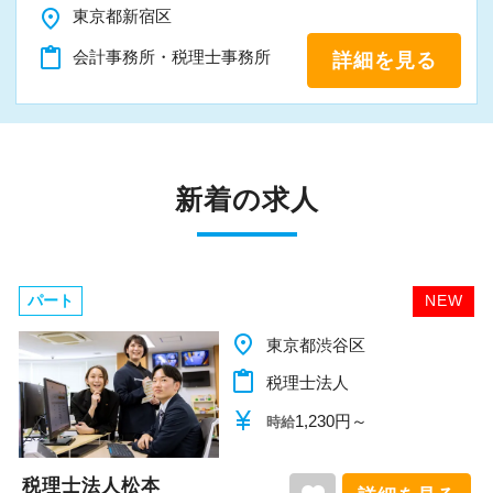
place
東京都新宿区
content_paste
会計事務所・税理士事務所
詳細を見る
新着の求人
パート
NEW
place
東京都渋谷区
content_paste
税理士法人
currency_yen
1,230円～
時給
税理士法人松本