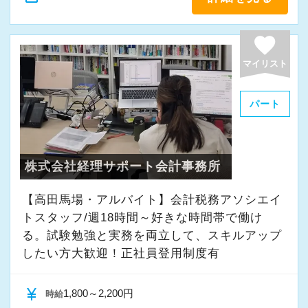
favorite
マイリスト
パート
株式会社経理サポート会計事務所
【高田馬場・アルバイト】会計税務アソシエイ
トスタッフ/週18時間～好きな時間帯で働け
る。試験勉強と実務を両立して、スキルアップ
したい方大歓迎！正社員登用制度有
currency_yen
1,800～2,200円
時給