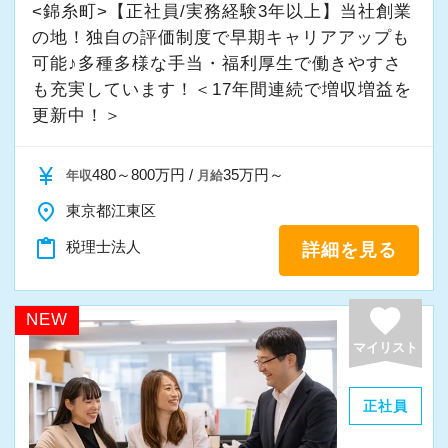
<錦糸町>【正社員/実務経験3年以上】当社創業
までさまざま。
の地！独自の評価制度で早期キャリアアップも
半数以上のお客様とは創業から50年を超えるお
可能♪多種多様な手当・福利厚生で働きやすさ
付き合いがあり、多様な経験を積める環境で
も充実しています！＜17年間連続で増収増益を
す！
更新中！＞
【前職の経験を活かしてスキルアップ！】
currency_yen
480～800万円 /
35万円～
年収
月給
経理・簿記資格をお持ちであれば、税務会計業
place
東京都江東区
界の経験は問いません。
お手持ちのスキルや経験をさらに伸ばして学ん
content_paste
税理士法人
詳細を見る
でいく意欲があれば、順次お任せする業務を調
整してスキルアップできるようサポートしま
favorite
NEW
す。
マイリスト
基本的な業務からスタートして、将来的にはお
客様への提案ができるよう着実な成長をしたい
正社員
貴方をお手伝いします。