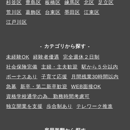
杉並区
豊島区
板橋区
練馬区
北区
足立区
荒川区
葛飾区
台東区
墨田区
江東区
江戸川区
カテゴリから探す
未経験OK
経験者優遇
完全週休２日制
社会保険完備
主婦・主夫歓迎
駅から５分以内
ボーナスあり
子育て応援
月間残業30時間以内
急募
新卒・第二新卒歓迎
WEB面接OK
資格学校通学の為、勤務時間考慮可
独立開業を支援
歩合制あり
テレワーク推進