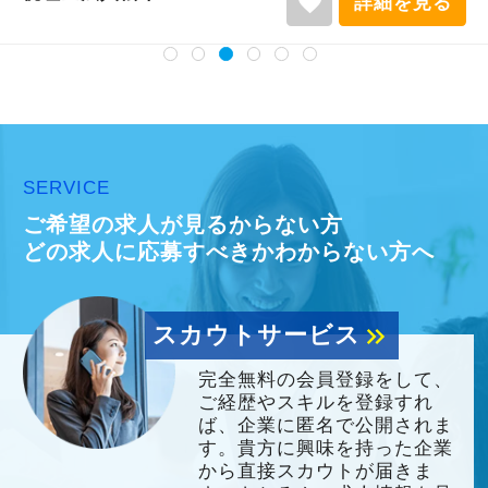
favorite
詳細を見る
SERVICE
ご希望の求人が見るからない方
どの求人に応募すべきかわからない方へ
スカウトサービス
keyboard_double_arrow_right
完全無料の会員登録をして、
ご経歴やスキルを登録すれ
ば、企業に匿名で公開されま
す。貴方に興味を持った企業
から直接スカウトが届きま