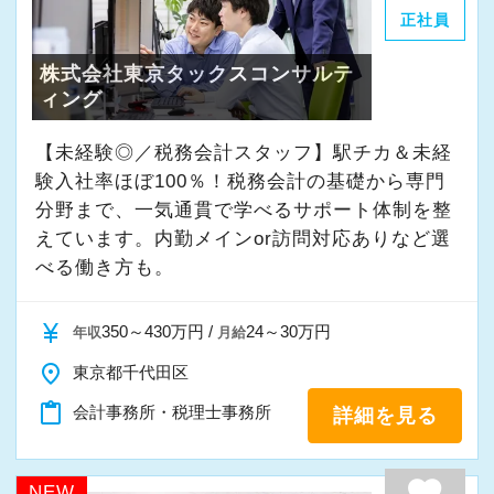
いるので、困りごとはいつでも相談可能。
正社員
貴方の成長をしっかりカバーします！
株式会社東京タックスコンサルテ
ィング
＜事務所内のメンバー構成＞
現在の配属先は7名体制(男性5名・女性2名、20
【未経験◎／税務会計スタッフ】駅チカ＆未経
代〜70代)で、実際に未経験で入社したスタッフ
験入社率ほぼ100％！税務会計の基礎から専門
分野まで、一気通貫で学べるサポート体制を整
も在籍しています。
えています。内勤メインor訪問対応ありなど選
雑談は多くはありませんが、業務に必要な会話
べる働き方も。
は遠慮なくできる堅苦しさのない雰囲気です。
賑やかさは少ないかもしれませんが、落ち着い
currency_yen
350～430万円 /
24～30万円
年収
月給
た環境で集中して仕事に取り組めます。
place
東京都千代田区
【年休130日＆土日祝休み♪定時退社でメリハリ
content_paste
会計事務所・税理士事務所
詳細を見る
も抜群】
夏季休暇が7日間あり、7〜8月の間で自由に取得
favorite
NEW