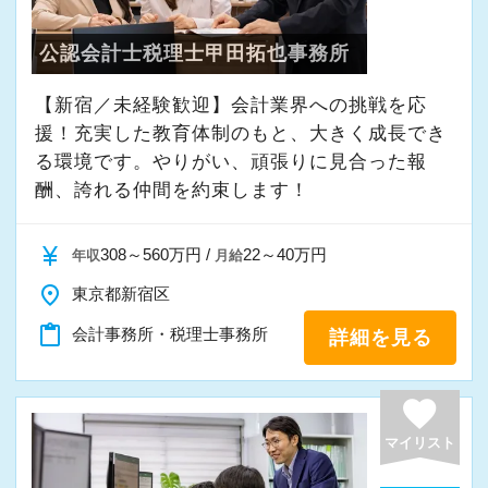
＜安心のステップアップ＞
公認会計士税理士甲田拓也事務所
▼STEP1 基礎学習・OJT
入社後は記帳代行や電話対応など、社内の基本
【新宿／未経験歓迎】会計業界への挑戦を応
業務からスタート。
援！充実した教育体制のもと、大きく成長でき
OJT形式で先輩が一つひとつ添削します。
る環境です。やりがい、頑張りに見合った報
酬、誇れる仲間を約束します！
▼STEP2 内務業務にチャレンジ
currency_yen
記帳代行や申告書作成・簡単なメール対応な
308～560万円 /
22～40万円
年収
月給
ど、内務業務に少しずつトライ。
place
東京都新宿区
基礎から専門知識を深めていきましょう。
content_paste
会計事務所・税理士事務所
詳細を見る
▼STEP3 先輩が適宜フォロー
favorite
先輩からフィードバックを受けながらステップ
アップ。
マイリスト
ベテランスタッフによるフォロー体制を整えて