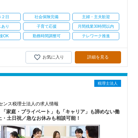
り
休２日
社会保険完備
主婦・主夫歓迎
スあり
子育て応援
月間残業30時間以内
接OK
勤務時間調整可
テレワーク推進
お気に入り
詳細を見る
税理士法人
センス税理士法人の求人情報
）「家庭・プライベート」も「キャリア」も諦めない働
以上・土日祝／急なお休みも相談可能！