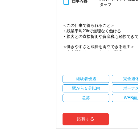
content_paste
仕事内容
タッフ
・資産税など専門性を高めたい方
・将来的にマネジメントに関わりたい方
＜まずはカジュアル面談へ＞
＜この仕事で得られること＞
・事前に気軽な面談を実施
・残業平均20hで無理なく働ける
・仕事内容やキャリアを相談可
・顧客との直接折衝や資産税も経験でき
・ざっくばらんに質問OK
・納得後に選考へ進めます
＜働きやすさと成長を両立できる理由＞
・入社時期は柔軟に対応
・入力業務はアシスタントが担当
・半年～1年の調整も可能
・分業体制で業務負担を軽減
・顧客対応や提案業務に集中可能
まずはカジュアル面談からでも歓迎です
・資産税や相続など専門性の高い案件あ
「応募する」からお気軽にご連絡くださ
・顧客と直接折衝する機会が豊富
経験者優遇
完全週
・経験値が自然と積み上がる環境
駅から５分以内
ボーナ
＜働きやすい環境＞
・有給取得率90％以上
急募
WEB面
・年間休日125日以上
・繁忙期も月30～40h程度
・男性の育休取得率100％
・テレワーク導入済み
応募する
・全席デュアルモニタ完備
＜幅広い経験・成長環境＞