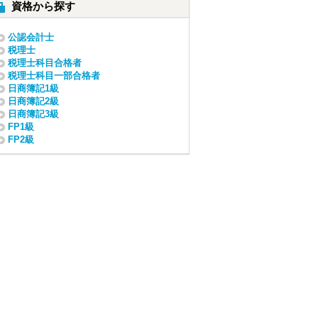
資格から探す
公認会計士
税理士
税理士科目合格者
税理士科目一部合格者
日商簿記1級
日商簿記2級
日商簿記3級
FP1級
FP2級