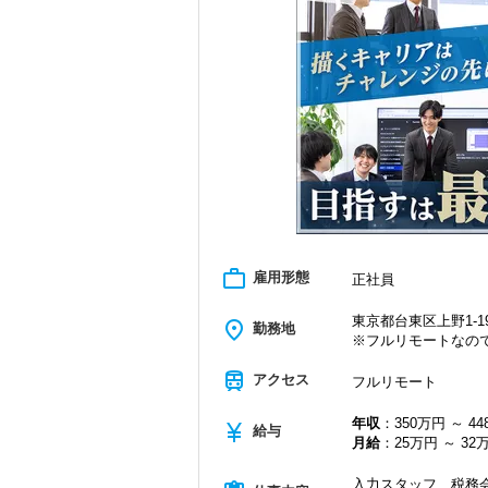
＜学びを後押し＞
・書籍購入費／研修費は全額会社負担
・隔月で税法・実務の学習会あり
・資格取得を目指す社員が多数
＜募集の背景＞
・事業拡大に伴う増員募集
・組織力強化に向けた採用
・将来の中核人材を募集
＜先輩スタッフの声＞
Q. 当事務所を選んだ理由は？
A. 幅広い業務を経験できる点に魅力を
work_outline
雇用形態
正社員
Q. 実際に働いてみてどうですか？
A. さまざまな業務を任せてもらえるの
東京都台東区上野1-19
place
勤務地
※フルリモートなの
Q. 職場の雰囲気は？
A. 上司や先輩に相談しやすく、風通し
train
アクセス
フルリモート
＜求める人材＞
年収
：350万円 ～ 4
currency_yen
・税務経験を活かして成長したい方
給与
月給
：25万円 ～ 32
・キャリアアップ志向のある方
・主体的に業務を進められる方
入力スタッフ、税務会
・顧客対応や提案業務に挑戦したい方