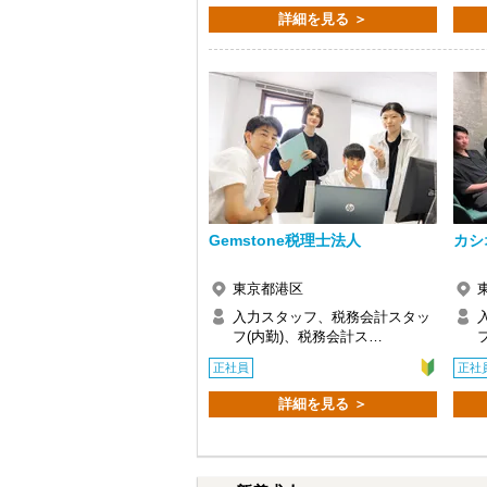
詳細を見る ＞
Q. 実際に働いてみてどうですか？
A. さまざまな業務を任せてもらえるの
Q. 職場の雰囲気は？
A. 上司や先輩に相談しやすく、風通し
＜求める人材＞
・税務経験を活かして成長したい方
・キャリアアップ志向のある方
・主体的に業務を進められる方
・顧客対応や提案業務に挑戦したい方
・資産税など専門性を高めたい方
Gemstone税理士法人
カシ
・将来的にマネジメントに関わりたい方
東京都港区
＜まずはカジュアル面談へ＞
・事前に気軽な面談を実施
入力スタッフ、税務会計スタッ
・仕事内容やキャリアを相談可
フ(内勤)、税務会計ス…
・ざっくばらんに質問OK
正社員
正社
・納得後に選考へ進めます
・入社時期は柔軟に対応
詳細を見る ＞
・半年～1年の調整も可能
まずはカジュアル面談からでも歓迎です
「応募する」からお気軽にご連絡くださ