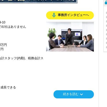
mic_none
事務所インタビューへ
-10
で出社はありません
48万円
万円
計スタッフ(内勤)、税務会計ス
て成長できる
keyboard_arrow_down
続きを読む