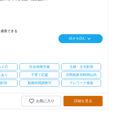
て成長できる
keyboard_arrow_down
続きを読む
り
い。
休２日
社会保険完備
主婦・主夫歓迎
スあり
子育て応援
月間残業30時間以内
接OK
勤務時間調整可
テレワーク推進
お気に入り
詳細を見る