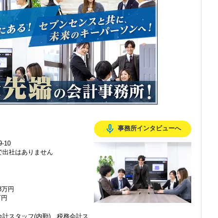
感じ、入所を決めました。
mic_none
事務所インタビューへ
で、以前より成長スピードが上がったと感じています。
-10
で出社はありません
の良い職場だと感じています。
48万円
万円
計スタッフ(内勤)、税務会計ス