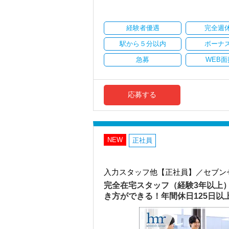
・顧客対応や提案業務に集中可能
・資産税や相続など専門性の高い案件あ
・顧客と直接折衝する機会が豊富
経験者優遇
完全週
・経験値が自然と積み上がる環境
駅から５分以内
ボーナ
＜働きやすい環境＞
・有給取得率90％以上
急募
WEB面
・年間休日125日以上
・繁忙期も月30～40h程度
・男性の育休取得率100％
・テレワーク導入済み
応募する
・全席デュアルモニタ完備
＜幅広い経験・成長環境＞
・クライアント2500社以上
・9割が紹介の安定基盤
NEW
正社員
・一般企業～医療・学校法人まで対応
・個人～大企業まで幅広く経験可能
・税務顧問＋資産税に関与
入力スタッフ他【正社員】／セブン
・相続／事業承継／M&Aにも対応
完全在宅スタッフ（経験3年以上
＜成長中の税理士法人＞
き方ができる！年間休日125日
・全国14拠点で事業展開
・従業員240名以上に拡大
・会計・税務・財務・労務まで対応
・専門家が在籍しワンストップ支援