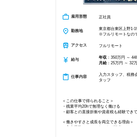
work_outline
雇用形態
正社員
東京都台東区上野1-19
place
勤務地
※フルリモートなの
train
アクセス
フルリモート
年収
：350万円 ～ 4
currency_yen
給与
月給
：25万円 ～ 32
入力スタッフ、税務会
content_paste
仕事内容
タッフ
＜この仕事で得られること＞
・残業平均20hで無理なく働ける
・顧客との直接折衝や資産税も経験でき
＜働きやすさと成長を両立できる理由＞
・入力業務はアシスタントが担当
・分業体制で業務負担を軽減