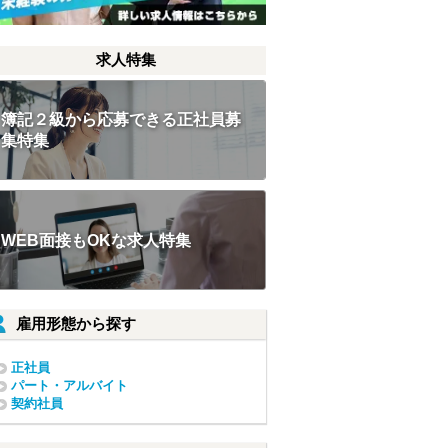
求人特集
簿記２級から応募できる正社員募
集特集
WEB面接もOKな求人特集
雇用形態から探す
正社員
パート・アルバイト
契約社員