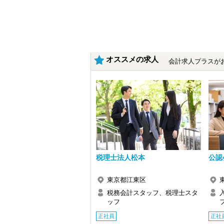
・クライアント2500社以上
・9割が紹介の安定基盤
・一般企業～医療・学校法人まで対応
・個人～大企業まで幅広く経験可能
・税務顧問＋資産税に関与
・相続／事業承継／M&Aにも対応
オススメの求人
会計求人プラスが
＜成長中の税理士法人＞
・全国14拠点で事業展開
・従業員240名以上に拡大
・会計・税務・財務・労務まで対応
・専門家が在籍しワンストップ支援
＜学びを後押し＞
・書籍購入費／研修費は全額会社負担
・隔月で税法・実務の学習会あり
・資格取得を目指す社員が多数
税理士法人松本
公認
＜募集の背景＞
・事業拡大に伴う増員募集
・組織力強化に向けた採用
東京都江東区
・将来の中核人材を募集
税務会計スタッフ、税理士スタ
ッフ
＜先輩スタッフの声＞
Q. 当事務所を選んだ理由は？
正社員
正社
A. 幅広い業務を経験できる点に魅力を