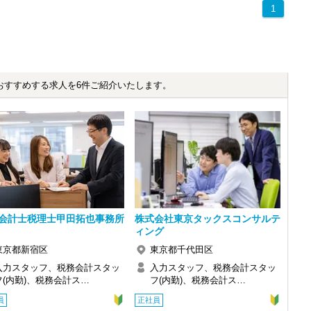
1
おすすめする求人を6件ご紹介いたします。
会計士税理士甲田拓也事務所
株式会社東京タックスコンサルテ
ィング
東京都新宿区
東京都千代田区
入力スタッフ、税務会計スタッ
入力スタッフ、税務会計スタッ
フ(内勤)、税務会計ス…
フ(内勤)、税務会計ス…
員
正社員
感じ、入所を決めました。