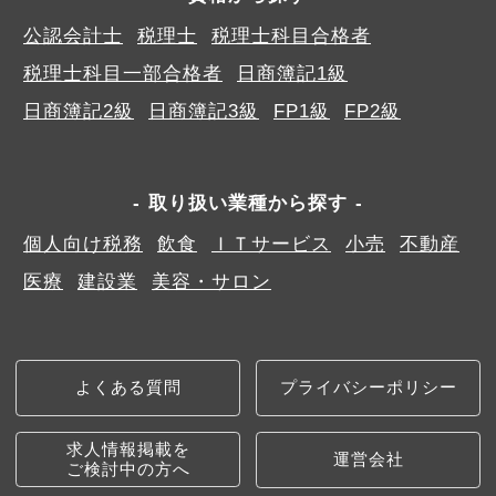
公認会計士
税理士
税理士科目合格者
税理士科目一部合格者
日商簿記1級
日商簿記2級
日商簿記3級
FP1級
FP2級
取り扱い業種から探す
個人向け税務
飲食
ＩＴサービス
小売
不動産
医療
建設業
美容・サロン
よくある質問
プライバシーポリシー
求人情報掲載を
運営会社
ご検討中の方へ