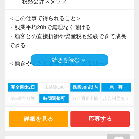
税務会計スタッフ
＜この仕事で得られること＞
・残業平均20hで無理なく働ける
・顧客との直接折衝や資産税も経験できて成長
できる
keyboard_arrow_down
続きを読む
＜働きやすさと成長を両立できる理由＞
・入力業務はアシスタントが担当
・分業体制で業務負担を軽減
完全週休2日
未経験OK
残業30h以内
急 募
・顧客対応や提案業務に集中可能
第2新卒歓迎
時間調整可
独立開業支援
歩合制度あり
・資産税や相続など専門性の高い案件あり
・顧客と直接折衝する機会が豊富
・経験値が自然と積み上がる環境
詳細を見る
応募する
＜働きやすい環境＞