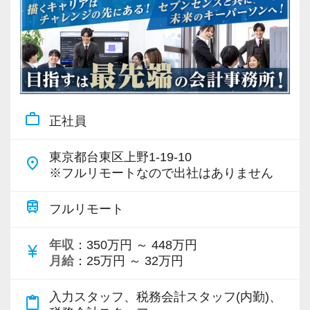
work_outline
正社員
東京都台東区上野1-19-10
place
※フルリモートなので出社はありません
train
フルリモート
年収
：350万円 ～ 448万円
currency_yen
月給
：25万円 ～ 32万円
入力スタッフ、税務会計スタッフ(内勤)、
content_paste