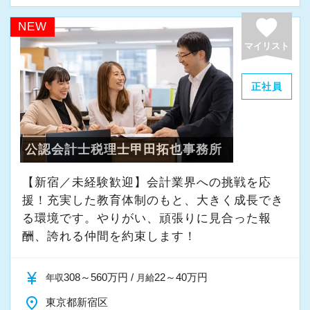
＜募集の背景＞
favorite
NEW
・事業拡大に伴う増員募集
マイリスト
・組織力強化に向けた採用
・将来の中核人材を募集
正社員
＜先輩スタッフの声＞
Q. 当事務所を選んだ理由は？
公認会計士税理士甲田拓也事務所
A. 幅広い業務を経験できる点に魅力を感じ、入
所を決めました。
【新宿／未経験歓迎】会計業界への挑戦を応
援！充実した教育体制のもと、大きく成長でき
Q. 実際に働いてみてどうですか？
る環境です。やりがい、頑張りに見合った報
A. さまざまな業務を任せてもらえるので、以前
酬、誇れる仲間を約束します！
より成長スピードが上がったと感じています。
currency_yen
308～560万円 /
22～40万円
年収
月給
Q. 職場の雰囲気は？
place
東京都新宿区