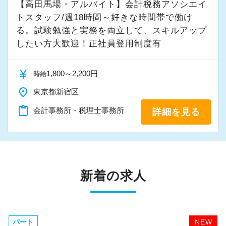
【高田馬場・アルバイト】会計税務アソシエイ
トスタッフ/週18時間～好きな時間帯で働け
る。試験勉強と実務を両立して、スキルアップ
したい方大歓迎！正社員登用制度有
currency_yen
1,800～2,200円
時給
place
東京都新宿区
content_paste
会計事務所・税理士事務所
詳細を見る
新着の求人
パート
NEW