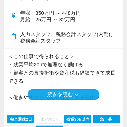
＜先輩スタッフの声＞
年収
：350万円 ～ 448万円
Q. 当事務所を選んだ理由は？
currency_yen
月給
：25万円 ～ 32万円
A. 幅広い業務を経験できる点に魅力を感じ、入
所を決めました。
入力スタッフ、税務会計スタッフ(内勤)、
content_paste
税務会計スタッフ
Q. 実際に働いてみてどうですか？
A. さまざまな業務を任せてもらえるので、以前
＜この仕事で得られること＞
より成長スピードが上がったと感じています。
・残業平均20hで無理なく働ける
・顧客との直接折衝や資産税も経験できて成長
Q. 職場の雰囲気は？
できる
A. 上司や先輩に相談しやすく、風通しの良い職
keyboard_arrow_down
続きを読む
場だと感じています。
＜働きやすさと成長を両立できる理由＞
・入力業務はアシスタントが担当
＜求める人材＞
・分業体制で業務負担を軽減
完全週休2日
未経験OK
残業30h以内
急 募
・税務経験を活かして成長したい方
・顧客対応や提案業務に集中可能