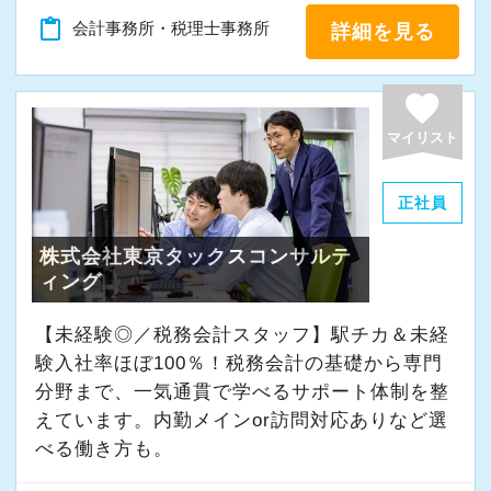
A. 上司や先輩に相談しやすく、風通しの良い職
content_paste
会計事務所・税理士事務所
詳細を見る
場だと感じています。
＜求める人材＞
favorite
・税務経験を活かして成長したい方
マイリスト
・キャリアアップ志向のある方
・主体的に業務を進められる方
正社員
・顧客対応や提案業務に挑戦したい方
株式会社東京タックスコンサルテ
・資産税など専門性を高めたい方
ィング
・将来的にマネジメントに関わりたい方
【未経験◎／税務会計スタッフ】駅チカ＆未経
＜まずはカジュアル面談へ＞
験入社率ほぼ100％！税務会計の基礎から専門
・事前に気軽な面談を実施
分野まで、一気通貫で学べるサポート体制を整
・仕事内容やキャリアを相談可
えています。内勤メインor訪問対応ありなど選
・ざっくばらんに質問OK
べる働き方も。
・納得後に選考へ進めます