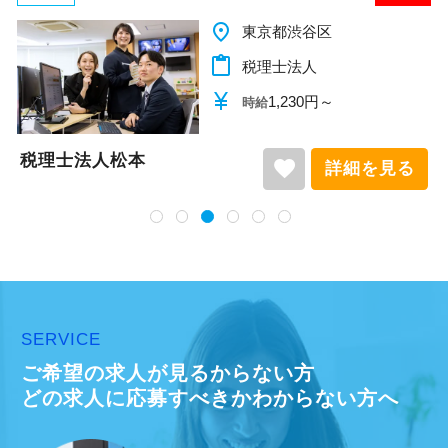
place
東京都渋谷区
content_paste
税理士法人
currency_yen
1,230円～
時給
税理士法人松本
favorite
詳細を見る
SERVICE
ご希望の求人が見るからない方
どの求人に応募すべきかわからない方へ