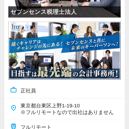
＜成長中の税理士法人＞
・全国14拠点で事業展開
セブンセンス税理士法人
・従業員240名以上に拡大
・会計・税務・財務・労務まで対応
・専門家が在籍しワンストップ支援
＜学びを後押し＞
・書籍購入費／研修費は全額会社負担
・隔月で税法・実務の学習会あり
・資格取得を目指す社員が多数
work_outline
正社員
＜募集の背景＞
・事業拡大に伴う増員募集
東京都台東区上野1-19-10
place
・組織力強化に向けた採用
※フルリモートなので出社はありません
・将来の中核人材を募集
train
フルリモート