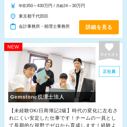
・入社時期は柔軟に対応
currency_yen
350～430万円 /
24～30万円
年収
月給
・半年～1年の調整も可能
place
東京都千代田区
content_paste
会計事務所・税理士事務所
詳細を見る
まずはカジュアル面談からでも歓迎です
「応募する」からお気軽にご連絡ください。
favorite
NEW
マイリスト
正社員
Gemstone税理士法人
【未経験OK/日商簿記2級】時代の変化に左右さ
れにくい安定した仕事です！チームの一員とし
て⻑期的な視野でゼロから育成します！経験よ