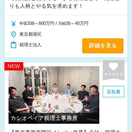
りも人柄とやる気を求めます！
currency_yen
338～600万円 /
26～40万円
年収
月給
place
東京都港区
content_paste
税理士法人
詳細を見る
favorite
NEW
マイリスト
正社員
カシオペイア税理士事務所