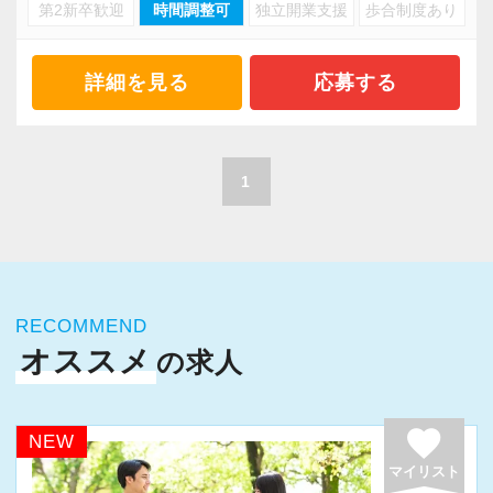
・キャリアアップ志向のある方
第2新卒歓迎
時間調整可
独立開業支援
歩合制度あり
・資産税や相続など専門性の高い案件あり
・主体的に業務を進められる方
・顧客と直接折衝する機会が豊富
・顧客対応や提案業務に挑戦したい方
・経験値が自然と積み上がる環境
詳細を見る
応募する
・資産税など専門性を高めたい方
・将来的にマネジメントに関わりたい方
＜働きやすい環境＞
・有給取得率90％以上
1
＜まずはカジュアル面談へ＞
・年間休日125日以上
・事前に気軽な面談を実施
・繁忙期も月30～40h程度
・仕事内容やキャリアを相談可
・男性の育休取得率100％
・ざっくばらんに質問OK
・テレワーク導入済み
・納得後に選考へ進めます
RECOMMEND
・全席デュアルモニタ完備
オススメ
の求人
・入社時期は柔軟に対応
・半年～1年の調整も可能
＜幅広い経験・成長環境＞
・クライアント2500社以上
favorite
NEW
まずはカジュアル面談からでも歓迎です
・9割が紹介の安定基盤
マイリスト
「応募する」からお気軽にご連絡ください。
・一般企業～医療・学校法人まで対応