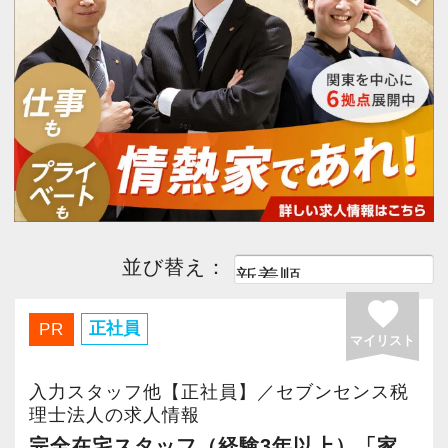
今すぐ会員登録
PC版サイトを見る
採用ご担当者様
並び替え：
favorite
正社員
PR
マイリスト
入力スタッフ他【正社員】／セブンセンス税
理士法人の求人情報
完全在宅スタッフ（経験3年以上）「家