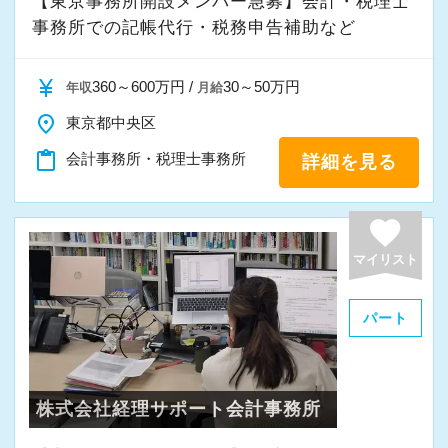
【東京事務所開設メンバー急募】会計・税理士
事務所での記帳代行・税務申告補助など
currency_yen
360～600万円 /
30～50万円
年収
月給
place
東京都中央区
content_paste
会計事務所・税理士事務所
詳細を見る
favorite
マイリスト
パート
株式会社経理サポート会計事務所