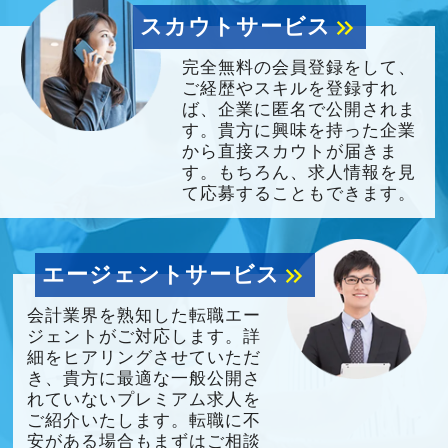
スカウトサービス
keyboard_double_arrow_right
完全無料の会員登録をして、
ご経歴やスキルを登録すれ
ば、企業に匿名で公開されま
す。貴方に興味を持った企業
から直接スカウトが届きま
す。もちろん、求人情報を見
て応募することもできます。
エージェントサービス
keyboard_double_arrow_right
会計業界を熟知した転職エー
ジェントがご対応します。詳
細をヒアリングさせていただ
き、貴方に最適な一般公開さ
れていないプレミアム求人を
ご紹介いたします。転職に不
安がある場合もまずはご相談