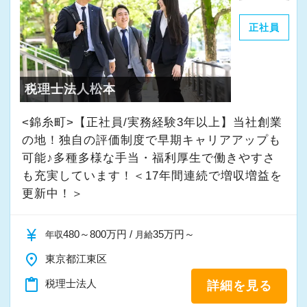
・個人～大企業まで幅広く経験可能
正社員
・税務顧問＋資産税に関与
・相続／事業承継／M&Aにも対応
税理士法人松本
＜成長中の税理士法人＞
・全国14拠点で事業展開
<錦糸町>【正社員/実務経験3年以上】当社創業
・従業員240名以上に拡大
の地！独自の評価制度で早期キャリアアップも
・会計・税務・財務・労務まで対応
可能♪多種多様な手当・福利厚生で働きやすさ
も充実しています！＜17年間連続で増収増益を
・専門家が在籍しワンストップ支援
更新中！＞
＜学びを後押し＞
currency_yen
480～800万円 /
35万円～
年収
月給
・書籍購入費／研修費は全額会社負担
・隔月で税法・実務の学習会あり
place
東京都江東区
・資格取得を目指す社員が多数
content_paste
税理士法人
詳細を見る