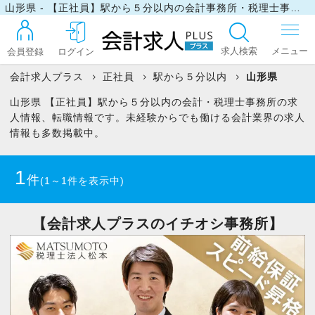
山形県 - 【正社員】駅から５分以内の会計事務所・税理士事務所の求人・転職情報
求人検索
会員登録
ログイン
会計求人プラス
正社員
駅から５分以内
山形県
山形県 【正社員】駅から５分以内の会計・税理士事務所の求
ログイン
人情報、転職情報です。未経験からでも働ける会計業界の求人
情報も多数掲載中。
最近見た求人
1
件
(1～1件を表示中)
マイリスト
【会計求人プラスのイチオシ事務所】
お問い合わせ