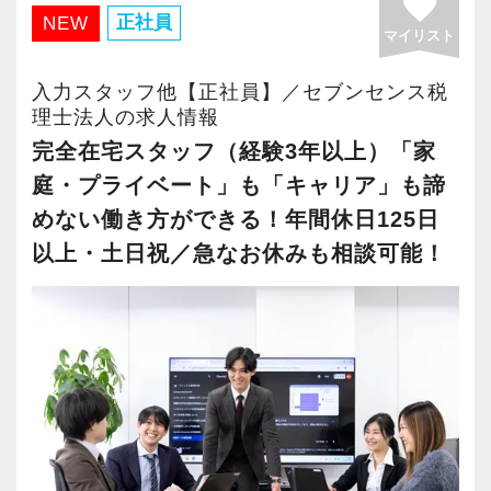
favorite
・有給取得率90％以上
正社員
NEW
マイリスト
・年間休日125日以上
・繁忙期も月30～40h程度
入力スタッフ他【正社員】／セブンセンス税
・男性の育休取得率100％
理士法人の求人情報
・テレワーク導入済み
完全在宅スタッフ（経験3年以上）「家
・全席デュアルモニタ完備
庭・プライベート」も「キャリア」も諦
めない働き方ができる！年間休日125日
＜幅広い経験・成長環境＞
以上・土日祝／急なお休みも相談可能！
・クライアント2500社以上
・9割が紹介の安定基盤
・一般企業～医療・学校法人まで対応
・個人～大企業まで幅広く経験可能
・税務顧問＋資産税に関与
・相続／事業承継／M&Aにも対応