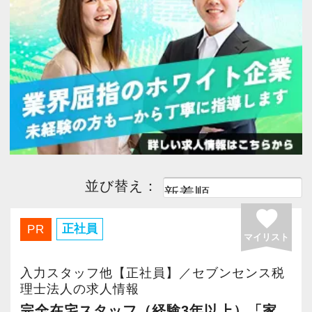
今すぐ会員登録
日商簿記1級
(1)
日商簿記2級
(1)
経験者優遇
(1)
完全週休２日
(1)
PC版サイトを見る
子育て応援
(1)
主婦・主夫歓迎
(1)
採用ご担当者様
駅から５分以内
(1)
ボーナスあり
(1)
勤務時間調整可
(1)
月間残業30時間以内
(1)
並び替え：
favorite
急募
(1)
社会保険完備
(1)
正社員
PR
マイリスト
WEB面接OK
(1)
テレワーク推進
(1)
入力スタッフ他【正社員】／セブンセンス税
理士法人の求人情報
完全在宅スタッフ（経験3年以上）「家