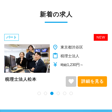
新着の求人
パート
NEW
place
京都渋谷区
千
content_paste
理士法人
税
currency_yen
1,230円～
給
時
税理士法人松本
favorite
詳細を見る