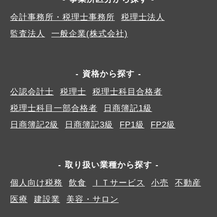
会計事務所・税理士事務所
税理士法人
監査法人
一般企業(株式会社)
資格から探す
公認会計士
税理士
税理士科目合格者
税理士科目一部合格者
日商簿記1級
日商簿記2級
日商簿記3級
FP1級
FP2級
取り扱い業種から探す
個人向け税務
飲食
ＩＴサービス
小売
不動産
医療
建設業
美容・サロン