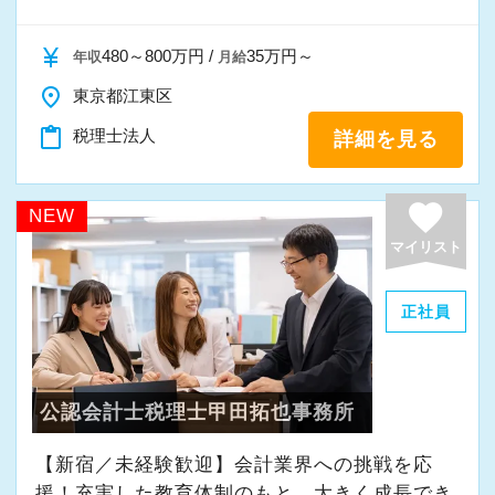
A. 上司や先輩に相談しやすく、風通しの良い職
場だと感じています。
currency_yen
480～800万円 /
35万円～
年収
月給
place
東京都江東区
＜求める人材＞
・税務経験を活かして成長したい方
content_paste
税理士法人
詳細を見る
・キャリアアップ志向のある方
・主体的に業務を進められる方
favorite
NEW
・顧客対応や提案業務に挑戦したい方
マイリスト
・資産税など専門性を高めたい方
・将来的にマネジメントに関わりたい方
正社員
＜まずはカジュアル面談へ＞
・事前に気軽な面談を実施
公認会計士税理士甲田拓也事務所
・仕事内容やキャリアを相談可
・ざっくばらんに質問OK
【新宿／未経験歓迎】会計業界への挑戦を応
・納得後に選考へ進めます
援！充実した教育体制のもと、大きく成長でき