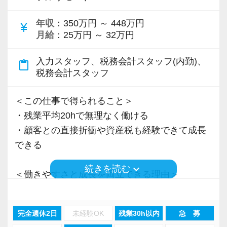
＜先輩スタッフの声＞
年収
：350万円 ～ 448万円
Q. 当事務所を選んだ理由は？
currency_yen
月給
：25万円 ～ 32万円
A. 幅広い業務を経験できる点に魅力を感じ、入
所を決めました。
入力スタッフ、税務会計スタッフ(内勤)、
content_paste
税務会計スタッフ
Q. 実際に働いてみてどうですか？
A. さまざまな業務を任せてもらえるので、以前
＜この仕事で得られること＞
より成長スピードが上がったと感じています。
・残業平均20hで無理なく働ける
・顧客との直接折衝や資産税も経験できて成長
Q. 職場の雰囲気は？
できる
A. 上司や先輩に相談しやすく、風通しの良い職
keyboard_arrow_down
続きを読む
場だと感じています。
＜働きやすさと成長を両立できる理由＞
・入力業務はアシスタントが担当
＜求める人材＞
・分業体制で業務負担を軽減
完全週休2日
未経験OK
残業30h以内
急 募
・税務経験を活かして成長したい方
・顧客対応や提案業務に集中可能