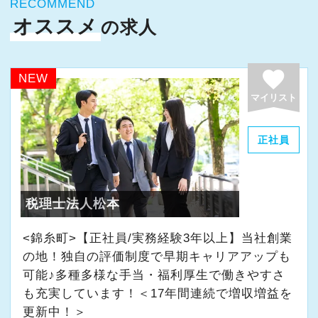
RECOMMEND
＜募集の背景＞
オススメ
の求人
・事業拡大に伴う増員募集
・組織力強化に向けた採用
・将来の中核人材を募集
favorite
NEW
マイリスト
＜先輩スタッフの声＞
Q. 当事務所を選んだ理由は？
正社員
A. 幅広い業務を経験できる点に魅力を感じ、入
所を決めました。
税理士法人松本
Q. 実際に働いてみてどうですか？
A. さまざまな業務を任せてもらえるので、以前
<錦糸町>【正社員/実務経験3年以上】当社創業
の地！独自の評価制度で早期キャリアアップも
より成長スピードが上がったと感じています。
可能♪多種多様な手当・福利厚生で働きやすさ
も充実しています！＜17年間連続で増収増益を
Q. 職場の雰囲気は？
更新中！＞