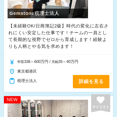
Gemstone税理士法人
【未経験OK/日商簿記2級】時代の変化に左右さ
れにくい安定した仕事です！チームの一員とし
て⻑期的な視野でゼロから育成します！経験よ
りも人柄とやる気を求めます！
currency_yen
338～600万円 /
26～40万円
年収
月給
place
東京都港区
content_paste
税理士法人
詳細を見る
favorite
NEW
マイリスト