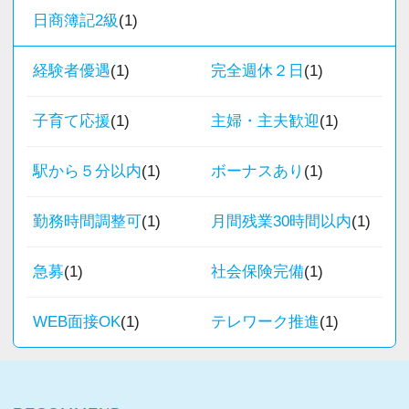
日商簿記2級
(1)
・個人～大企業まで幅広く経験可能
・税務顧問＋資産税に関与
経験者優遇
(1)
完全週休２日
(1)
・相続／事業承継／M&Aにも対応
子育て応援
(1)
主婦・主夫歓迎
(1)
＜成長中の税理士法人＞
・全国14拠点で事業展開
駅から５分以内
(1)
ボーナスあり
(1)
・従業員240名以上に拡大
・会計・税務・財務・労務まで対応
勤務時間調整可
(1)
月間残業30時間以内
(1)
・専門家が在籍しワンストップ支援
急募
(1)
社会保険完備
(1)
＜学びを後押し＞
・書籍購入費／研修費は全額会社負担
WEB面接OK
(1)
テレワーク推進
(1)
・隔月で税法・実務の学習会あり
・資格取得を目指す社員が多数