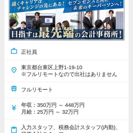
work_outline
正社員
東京都台東区上野1-19-10
place
※フルリモートなので出社はありません
train
フルリモート
年収
：350万円 ～ 448万円
currency_yen
月給
：25万円 ～ 32万円
入力スタッフ、税務会計スタッフ(内勤)、
content_paste