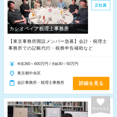
正社員
カシオペイア税理士事務所
【東京事務所開設メンバー急募】会計・税理士
事務所での記帳代行・税務申告補助など
currency_yen
360～600万円 /
30～50万円
年収
月給
place
東京都中央区
content_paste
会計事務所・税理士事務所
詳細を見る
favorite
マイリスト