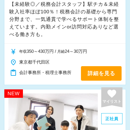
【未経験◎／税務会計スタッフ】駅チカ＆未経
験入社率ほぼ100％！税務会計の基礎から専門
分野まで、一気通貫で学べるサポート体制を整
えています。内勤メインor訪問対応ありなど選
べる働き方も。
currency_yen
350～430万円 /
24～30万円
年収
月給
place
東京都千代田区
content_paste
会計事務所・税理士事務所
詳細を見る
favorite
NEW
マイリスト
正社員