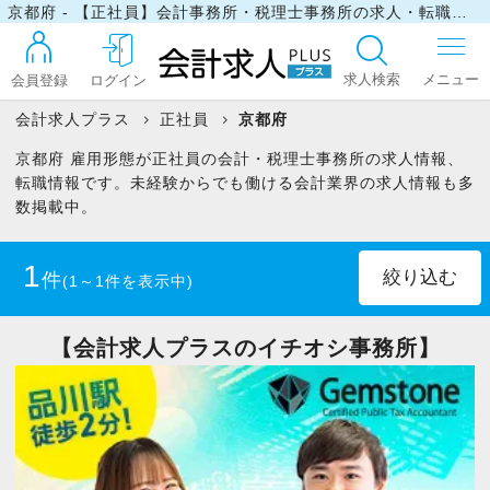
京都府 - 【正社員】会計事務所・税理士事務所の求人・転職情報
求人検索
会員登録
ログイン
会計求人プラス
正社員
京都府
京都府 雇用形態が正社員の会計・税理士事務所の求人情報、
ログイン
転職情報です。未経験からでも働ける会計業界の求人情報も多
数掲載中。
最近見た求人
1
件
(1～1件を表示中)
マイリスト
税理士
(1)
【会計求人プラスのイチオシ事務所】
税理士科目合格者(未登録)
(1)
お問い合わせ
税理士科目一部合格者
(1)
中小企業診断士
(1)