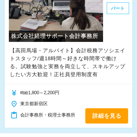
パート
株式会社経理サポート会計事務所
【高田馬場・アルバイト】会計税務アソシエイ
トスタッフ/週18時間～好きな時間帯で働け
る。試験勉強と実務を両立して、スキルアップ
したい方大歓迎！正社員登用制度有
currency_yen
1,800～2,200円
時給
place
東京都新宿区
content_paste
会計事務所・税理士事務所
詳細を見る