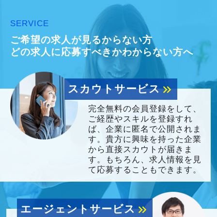
SERVICE
ご希望の求人が見るからない方
どの求人に応募すべきかわからない方へ
スカウトサービス
keyboard_double_arrow_right
完全無料の会員登録をして、
ご経歴やスキルを登録すれ
ば、企業に匿名で公開されま
す。貴方に興味を持った企業
から直接スカウトが届きま
す。もちろん、求人情報を見
て応募することもできます。
エージェントサービス
keyboard_double_arrow_right