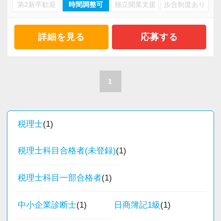
・キャリアアップ志向のある方
第2新卒歓迎
時間調整可
独立開業支援
歩合制度あり
・資産税や相続など専門性の高い案件あり
・主体的に業務を進められる方
・顧客と直接折衝する機会が豊富
・顧客対応や提案業務に挑戦したい方
・経験値が自然と積み上がる環境
詳細を見る
応募する
・資産税など専門性を高めたい方
・将来的にマネジメントに関わりたい方
＜働きやすい環境＞
・有給取得率90％以上
1
＜まずはカジュアル面談へ＞
・年間休日125日以上
・事前に気軽な面談を実施
・繁忙期も月30～40h程度
・仕事内容やキャリアを相談可
・男性の育休取得率100％
税理士
(1)
・ざっくばらんに質問OK
・テレワーク導入済み
・納得後に選考へ進めます
・全席デュアルモニタ完備
税理士科目合格者(未登録)
(1)
・入社時期は柔軟に対応
・半年～1年の調整も可能
＜幅広い経験・成長環境＞
税理士科目一部合格者
(1)
・クライアント2500社以上
まずはカジュアル面談からでも歓迎です
中小企業診断士
(1)
日商簿記1級
(1)
・9割が紹介の安定基盤
「応募する」からお気軽にご連絡ください。
・一般企業～医療・学校法人まで対応