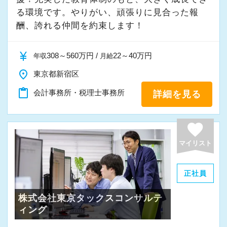
・入社時期は柔軟に対応
る環境です。やりがい、頑張りに見合った報
・半年～1年の調整も可能
酬、誇れる仲間を約束します！
まずはカジュアル面談からでも歓迎です
currency_yen
308～560万円 /
22～40万円
年収
月給
「応募する」からお気軽にご連絡ください。
place
東京都新宿区
content_paste
会計事務所・税理士事務所
詳細を見る
favorite
マイリスト
正社員
株式会社東京タックスコンサルテ
ィング