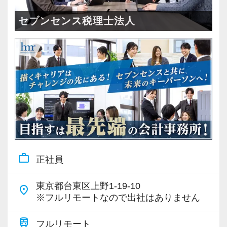
＜成長中の税理士法人＞
・全国14拠点で事業展開
セブンセンス税理士法人
・従業員240名以上に拡大
・会計・税務・財務・労務まで対応
・専門家が在籍しワンストップ支援
＜学びを後押し＞
・書籍購入費／研修費は全額会社負担
・隔月で税法・実務の学習会あり
・資格取得を目指す社員が多数
work_outline
正社員
＜募集の背景＞
・事業拡大に伴う増員募集
東京都台東区上野1-19-10
place
・組織力強化に向けた採用
※フルリモートなので出社はありません
・将来の中核人材を募集
train
フルリモート