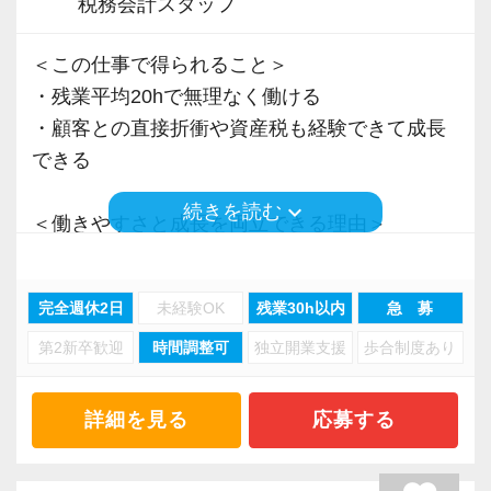
税務会計スタッフ
＜この仕事で得られること＞
・残業平均20hで無理なく働ける
・顧客との直接折衝や資産税も経験できて成長
できる
keyboard_arrow_down
続きを読む
＜働きやすさと成長を両立できる理由＞
・入力業務はアシスタントが担当
・分業体制で業務負担を軽減
完全週休2日
未経験OK
残業30h以内
急 募
・顧客対応や提案業務に集中可能
第2新卒歓迎
時間調整可
独立開業支援
歩合制度あり
・資産税や相続など専門性の高い案件あり
・顧客と直接折衝する機会が豊富
・経験値が自然と積み上がる環境
詳細を見る
応募する
＜働きやすい環境＞