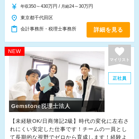
・入社時期は柔軟に対応
currency_yen
350～430万円 /
24～30万円
年収
月給
・半年～1年の調整も可能
place
東京都千代田区
content_paste
会計事務所・税理士事務所
詳細を見る
まずはカジュアル面談からでも歓迎です
「応募する」からお気軽にご連絡ください。
favorite
NEW
マイリスト
正社員
Gemstone税理士法人
【未経験OK/日商簿記2級】時代の変化に左右さ
れにくい安定した仕事です！チームの一員とし
て⻑期的な視野でゼロから育成します！経験よ