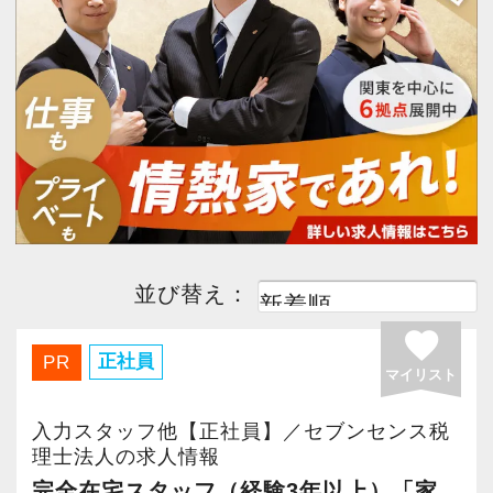
今すぐ会員登録
PC版サイトを見る
採用ご担当者様
並び替え：
favorite
正社員
PR
マイリスト
入力スタッフ他【正社員】／セブンセンス税
理士法人の求人情報
完全在宅スタッフ（経験3年以上）「家