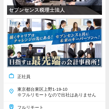
＜成長中の税理士法人＞
・全国14拠点で事業展開
セブンセンス税理士法人
・従業員240名以上に拡大
・会計・税務・財務・労務まで対応
・専門家が在籍しワンストップ支援
＜学びを後押し＞
・書籍購入費／研修費は全額会社負担
・隔月で税法・実務の学習会あり
・資格取得を目指す社員が多数
work_outline
正社員
＜募集の背景＞
・事業拡大に伴う増員募集
東京都台東区上野1-19-10
place
・組織力強化に向けた採用
※フルリモートなので出社はありません
・将来の中核人材を募集
train
フルリモート