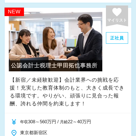
＜募集の背景＞
favorite
NEW
・事業拡大に伴う増員募集
マイリスト
・組織力強化に向けた採用
・将来の中核人材を募集
正社員
＜先輩スタッフの声＞
Q. 当事務所を選んだ理由は？
公認会計士税理士甲田拓也事務所
A. 幅広い業務を経験できる点に魅力を感じ、入
所を決めました。
【新宿／未経験歓迎】会計業界への挑戦を応
援！充実した教育体制のもと、大きく成長でき
Q. 実際に働いてみてどうですか？
る環境です。やりがい、頑張りに見合った報
A. さまざまな業務を任せてもらえるので、以前
酬、誇れる仲間を約束します！
より成長スピードが上がったと感じています。
currency_yen
308～560万円 /
22～40万円
年収
月給
Q. 職場の雰囲気は？
place
東京都新宿区