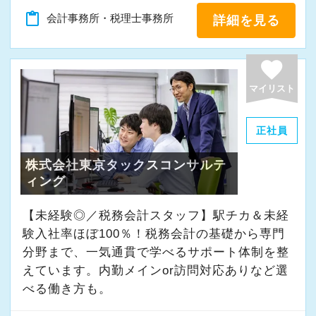
A. 上司や先輩に相談しやすく、風通しの良い職
content_paste
会計事務所・税理士事務所
詳細を見る
場だと感じています。
＜求める人材＞
favorite
・税務経験を活かして成長したい方
マイリスト
・キャリアアップ志向のある方
・主体的に業務を進められる方
正社員
・顧客対応や提案業務に挑戦したい方
株式会社東京タックスコンサルテ
・資産税など専門性を高めたい方
ィング
・将来的にマネジメントに関わりたい方
【未経験◎／税務会計スタッフ】駅チカ＆未経
＜まずはカジュアル面談へ＞
験入社率ほぼ100％！税務会計の基礎から専門
・事前に気軽な面談を実施
分野まで、一気通貫で学べるサポート体制を整
・仕事内容やキャリアを相談可
えています。内勤メインor訪問対応ありなど選
・ざっくばらんに質問OK
べる働き方も。
・納得後に選考へ進めます