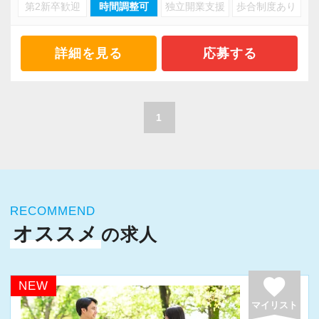
・キャリアアップ志向のある方
第2新卒歓迎
時間調整可
独立開業支援
歩合制度あり
・資産税や相続など専門性の高い案件あり
・主体的に業務を進められる方
・顧客と直接折衝する機会が豊富
・顧客対応や提案業務に挑戦したい方
・経験値が自然と積み上がる環境
詳細を見る
応募する
・資産税など専門性を高めたい方
・将来的にマネジメントに関わりたい方
＜働きやすい環境＞
・有給取得率90％以上
1
＜まずはカジュアル面談へ＞
・年間休日125日以上
・事前に気軽な面談を実施
・繁忙期も月30～40h程度
・仕事内容やキャリアを相談可
・男性の育休取得率100％
・ざっくばらんに質問OK
・テレワーク導入済み
・納得後に選考へ進めます
RECOMMEND
・全席デュアルモニタ完備
オススメ
の求人
・入社時期は柔軟に対応
・半年～1年の調整も可能
＜幅広い経験・成長環境＞
・クライアント2500社以上
favorite
NEW
まずはカジュアル面談からでも歓迎です
・9割が紹介の安定基盤
マイリスト
「応募する」からお気軽にご連絡ください。
・一般企業～医療・学校法人まで対応