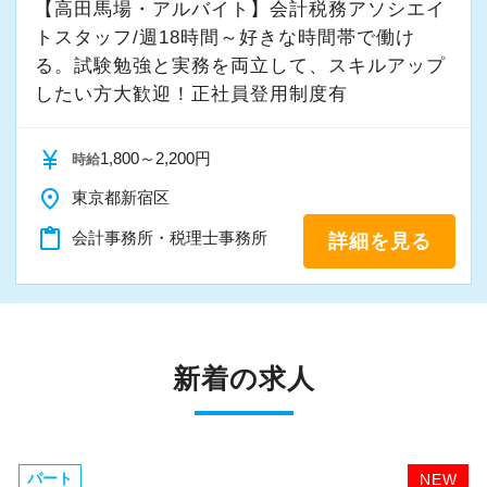
【高田馬場・アルバイト】会計税務アソシエイ
トスタッフ/週18時間～好きな時間帯で働け
る。試験勉強と実務を両立して、スキルアップ
したい方大歓迎！正社員登用制度有
currency_yen
1,800～2,200円
時給
place
東京都新宿区
content_paste
会計事務所・税理士事務所
詳細を見る
新着の求人
パート
NEW