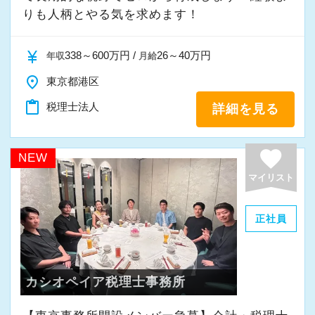
りも人柄とやる気を求めます！
currency_yen
338～600万円 /
26～40万円
年収
月給
place
東京都港区
content_paste
税理士法人
詳細を見る
favorite
NEW
マイリスト
正社員
カシオペイア税理士事務所