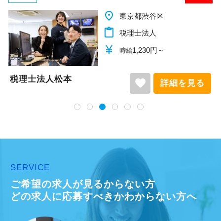
place
東京都渋谷区
content_paste
税理士法人
currency_yen
1,230円～
時給
税理士法人松本
favorite
詳細を見る
SERVICE
ご希望の求人が見るからない方
どの求人に応募すべきかわからない方へ