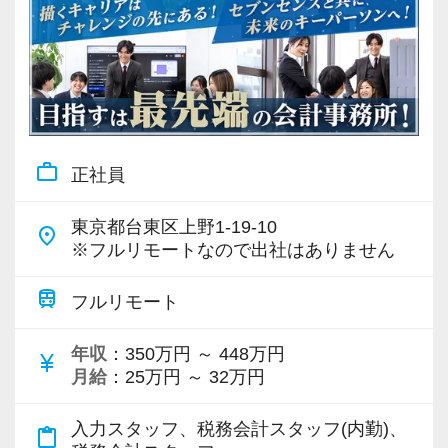
work_outline
正社員
東京都台東区上野1-19-10
place
※フルリモートなので出社はありません
train
フルリモート
年収
：350万円 ～ 448万円
currency_yen
月給
：25万円 ～ 32万円
入力スタッフ、税務会計スタッフ(内勤)、
content_paste