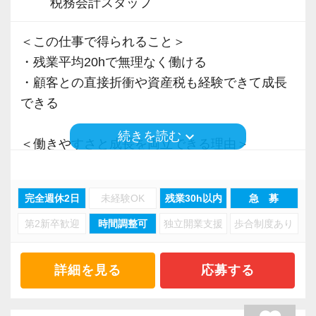
税務会計スタッフ
＜この仕事で得られること＞
・残業平均20hで無理なく働ける
・顧客との直接折衝や資産税も経験できて成長
できる
keyboard_arrow_down
続きを読む
＜働きやすさと成長を両立できる理由＞
・入力業務はアシスタントが担当
・分業体制で業務負担を軽減
完全週休2日
未経験OK
残業30h以内
急 募
・顧客対応や提案業務に集中可能
第2新卒歓迎
時間調整可
独立開業支援
歩合制度あり
・資産税や相続など専門性の高い案件あり
・顧客と直接折衝する機会が豊富
・経験値が自然と積み上がる環境
詳細を見る
応募する
＜働きやすい環境＞