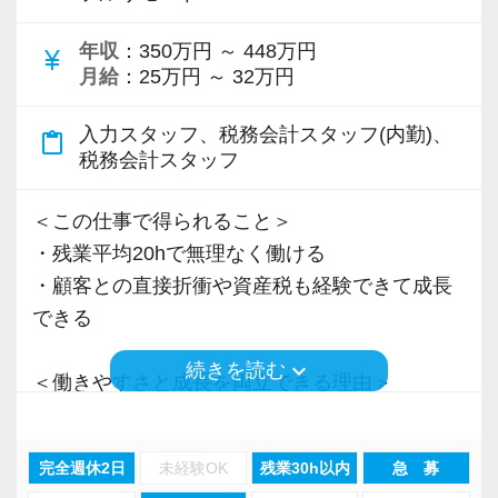
＜先輩スタッフの声＞
年収
：350万円 ～ 448万円
Q. 当事務所を選んだ理由は？
currency_yen
月給
：25万円 ～ 32万円
A. 幅広い業務を経験できる点に魅力を感じ、入
所を決めました。
入力スタッフ、税務会計スタッフ(内勤)、
content_paste
税務会計スタッフ
Q. 実際に働いてみてどうですか？
A. さまざまな業務を任せてもらえるので、以前
＜この仕事で得られること＞
より成長スピードが上がったと感じています。
・残業平均20hで無理なく働ける
・顧客との直接折衝や資産税も経験できて成長
Q. 職場の雰囲気は？
できる
A. 上司や先輩に相談しやすく、風通しの良い職
keyboard_arrow_down
続きを読む
場だと感じています。
＜働きやすさと成長を両立できる理由＞
・入力業務はアシスタントが担当
＜求める人材＞
・分業体制で業務負担を軽減
完全週休2日
未経験OK
残業30h以内
急 募
・税務経験を活かして成長したい方
・顧客対応や提案業務に集中可能