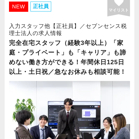
favorite
・有給取得率90％以上
正社員
NEW
マイリスト
・年間休日125日以上
・繁忙期も月30～40h程度
入力スタッフ他【正社員】／セブンセンス税
・男性の育休取得率100％
理士法人の求人情報
・テレワーク導入済み
完全在宅スタッフ（経験3年以上）「家
・全席デュアルモニタ完備
庭・プライベート」も「キャリア」も諦
めない働き方ができる！年間休日125日
＜幅広い経験・成長環境＞
以上・土日祝／急なお休みも相談可能！
・クライアント2500社以上
・9割が紹介の安定基盤
・一般企業～医療・学校法人まで対応
・個人～大企業まで幅広く経験可能
・税務顧問＋資産税に関与
・相続／事業承継／M&Aにも対応