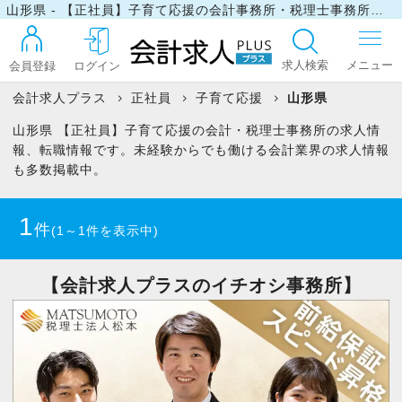
山形県 - 【正社員】子育て応援の会計事務所・税理士事務所の求人・転職情報
求人検索
会員登録
ログイン
会計求人プラス
正社員
子育て応援
山形県
山形県 【正社員】子育て応援の会計・税理士事務所の求人情
ログイン
報、転職情報です。未経験からでも働ける会計業界の求人情報
も多数掲載中。
最近見た求人
1
件
(1～1件を表示中)
マイリスト
【会計求人プラスのイチオシ事務所】
お問い合わせ