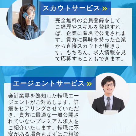
スカウトサービス
keyboard_double_arrow_right
完全無料の会員登録をして、
ご経歴やスキルを登録すれ
ば、企業に匿名で公開されま
す。貴方に興味を持った企業
から直接スカウトが届きま
す。もちろん、求人情報を見
て応募することもできます。
エージェントサービス
keyboard_double_arrow_right
会計業界を熟知した転職エー
ジェントがご対応します。詳
細をヒアリングさせていただ
き、貴方に最適な一般公開さ
れていないプレミアム求人を
ご紹介いたします。転職に不
安がある場合もまずはご相談