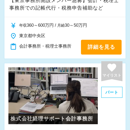
【東京事務所開設メンバー急募】会計・税理士
事務所での記帳代行・税務申告補助など
currency_yen
360～600万円 /
30～50万円
年収
月給
place
東京都中央区
content_paste
会計事務所・税理士事務所
詳細を見る
favorite
マイリスト
パート
株式会社経理サポート会計事務所