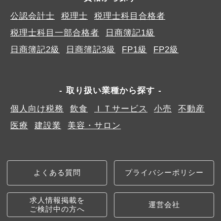
公認会計士
税理士
税理士科目合格者
税理士科目一部合格者
日商簿記1級
日商簿記2級
日商簿記3級
FP1級
FP2級
取り扱い業種から探す
個人向け税務
飲食
ＩＴサービス
小売
不動産
医療
建設業
美容・サロン
よくある質問
プライバシーポリシー
求人情報掲載を
運営会社
ご検討中の方へ