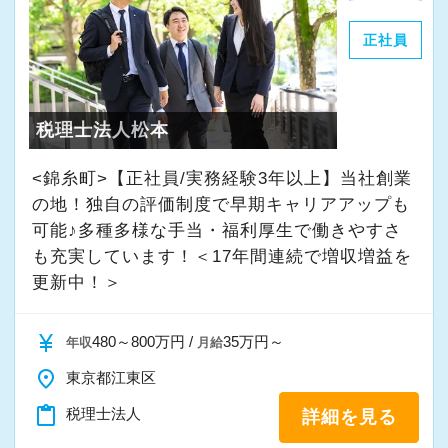
・個人～大企業まで幅広く経験可能
正社員
・税務顧問＋資産税に関与
・相続／事業承継／M&Aにも対応
税理士法人松本
＜成長中の税理士法人＞
・全国14拠点で事業展開
<錦糸町>【正社員/実務経験3年以上】当社創業
・従業員240名以上に拡大
の地！独自の評価制度で早期キャリアアップも
・会計・税務・財務・労務まで対応
可能♪多種多様な手当・福利厚生で働きやすさ
も充実しています！＜17年間連続で増収増益を
・専門家が在籍しワンストップ支援
更新中！＞
＜学びを後押し＞
currency_yen
480～800万円 /
35万円～
年収
月給
・書籍購入費／研修費は全額会社負担
・隔月で税法・実務の学習会あり
place
東京都江東区
・資格取得を目指す社員が多数
content_paste
税理士法人
詳細を見る