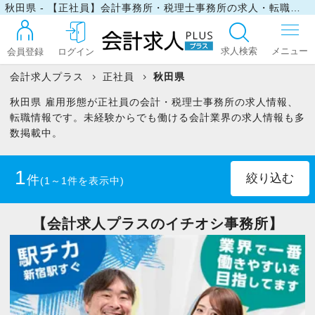
秋田県 - 【正社員】会計事務所・税理士事務所の求人・転職情報
求人検索
会員登録
ログイン
会計求人プラス
正社員
秋田県
秋田県 雇用形態が正社員の会計・税理士事務所の求人情報、
ログイン
転職情報です。未経験からでも働ける会計業界の求人情報も多
数掲載中。
最近見た求人
1
件
(1～1件を表示中)
マイリスト
税理士
(1)
【会計求人プラスのイチオシ事務所】
税理士科目合格者(未登録)
(1)
お問い合わせ
税理士科目一部合格者
(1)
中小企業診断士
(1)