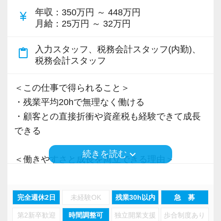
年収
：350万円 ～ 448万円
Q. 当事務所を選んだ理由は？
currency_yen
月給
：25万円 ～ 32万円
A. 幅広い業務を経験できる点に魅力を感じ、入
所を決めました。
入力スタッフ、税務会計スタッフ(内勤)、
content_paste
税務会計スタッフ
Q. 実際に働いてみてどうですか？
A. さまざまな業務を任せてもらえるので、以前
＜この仕事で得られること＞
より成長スピードが上がったと感じています。
・残業平均20hで無理なく働ける
・顧客との直接折衝や資産税も経験できて成長
Q. 職場の雰囲気は？
できる
A. 上司や先輩に相談しやすく、風通しの良い職
keyboard_arrow_down
続きを読む
場だと感じています。
＜働きやすさと成長を両立できる理由＞
・入力業務はアシスタントが担当
＜求める人材＞
・分業体制で業務負担を軽減
完全週休2日
未経験OK
残業30h以内
急 募
・税務経験を活かして成長したい方
・顧客対応や提案業務に集中可能
・キャリアアップ志向のある方
第2新卒歓迎
時間調整可
独立開業支援
歩合制度あり
・資産税や相続など専門性の高い案件あり