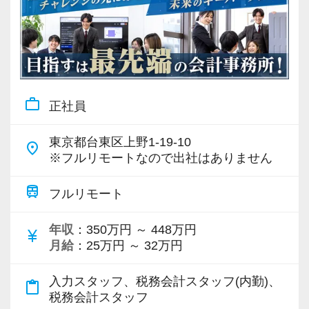
work_outline
正社員
東京都台東区上野1-19-10
place
※フルリモートなので出社はありません
train
フルリモート
年収
：350万円 ～ 448万円
currency_yen
月給
：25万円 ～ 32万円
入力スタッフ、税務会計スタッフ(内勤)、
content_paste
税務会計スタッフ