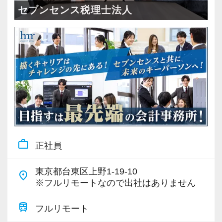
・全国14拠点で事業展開
セブンセンス税理士法人
・従業員240名以上に拡大
・会計・税務・財務・労務まで対応
・専門家が在籍しワンストップ支援
＜学びを後押し＞
・書籍購入費／研修費は全額会社負担
・隔月で税法・実務の学習会あり
・資格取得を目指す社員が多数
work_outline
正社員
＜募集の背景＞
・事業拡大に伴う増員募集
東京都台東区上野1-19-10
place
・組織力強化に向けた採用
※フルリモートなので出社はありません
・将来の中核人材を募集
train
フルリモート
＜先輩スタッフの声＞