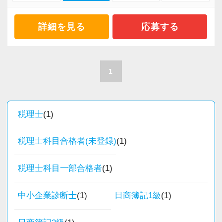
・主体的に業務を進められる方
・顧客と直接折衝する機会が豊富
・顧客対応や提案業務に挑戦したい方
・経験値が自然と積み上がる環境
詳細を見る
応募する
・資産税など専門性を高めたい方
・将来的にマネジメントに関わりたい方
＜働きやすい環境＞
・有給取得率90％以上
1
＜まずはカジュアル面談へ＞
・年間休日125日以上
・事前に気軽な面談を実施
・繁忙期も月30～40h程度
・仕事内容やキャリアを相談可
・男性の育休取得率100％
税理士
(1)
・ざっくばらんに質問OK
・テレワーク導入済み
・納得後に選考へ進めます
・全席デュアルモニタ完備
税理士科目合格者(未登録)
(1)
・入社時期は柔軟に対応
・半年～1年の調整も可能
＜幅広い経験・成長環境＞
税理士科目一部合格者
(1)
・クライアント2500社以上
まずはカジュアル面談からでも歓迎です
中小企業診断士
(1)
日商簿記1級
(1)
・9割が紹介の安定基盤
「応募する」からお気軽にご連絡ください。
・一般企業～医療・学校法人まで対応