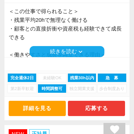
＜この仕事で得られること＞
・残業平均20hで無理なく働ける
・顧客との直接折衝や資産税も経験できて成長
できる
keyboard_arrow_down
続きを読む
＜働きやすさと成長を両立できる理由＞
・入力業務はアシスタントが担当
・分業体制で業務負担を軽減
完全週休2日
未経験OK
残業30h以内
急 募
・顧客対応や提案業務に集中可能
第2新卒歓迎
時間調整可
独立開業支援
歩合制度あり
・資産税や相続など専門性の高い案件あり
・顧客と直接折衝する機会が豊富
・経験値が自然と積み上がる環境
詳細を見る
応募する
＜働きやすい環境＞
favorite
・有給取得率90％以上
正社員