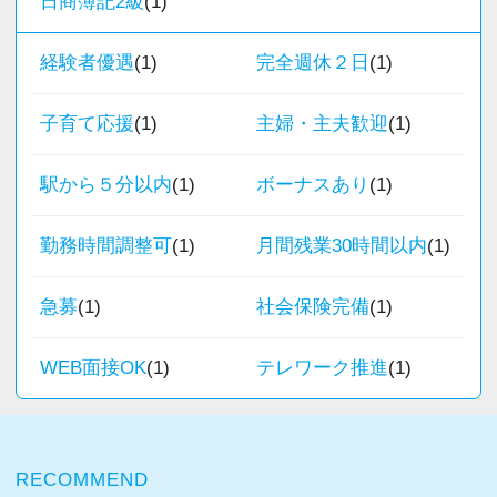
日商簿記2級
(1)
・個人～大企業まで幅広く経験可能
・税務顧問＋資産税に関与
経験者優遇
(1)
完全週休２日
(1)
・相続／事業承継／M&Aにも対応
子育て応援
(1)
主婦・主夫歓迎
(1)
＜成長中の税理士法人＞
・全国14拠点で事業展開
駅から５分以内
(1)
ボーナスあり
(1)
・従業員240名以上に拡大
・会計・税務・財務・労務まで対応
勤務時間調整可
(1)
月間残業30時間以内
(1)
・専門家が在籍しワンストップ支援
急募
(1)
社会保険完備
(1)
＜学びを後押し＞
・書籍購入費／研修費は全額会社負担
WEB面接OK
(1)
テレワーク推進
(1)
・隔月で税法・実務の学習会あり
・資格取得を目指す社員が多数
RECOMMEND
＜募集の背景＞