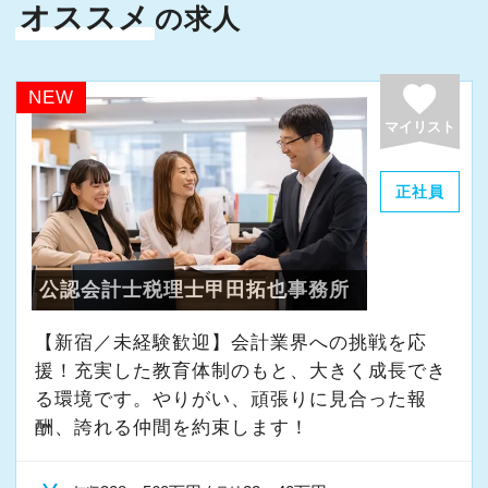
オススメ
の求人
・事業拡大に伴う増員募集
・組織力強化に向けた採用
・将来の中核人材を募集
favorite
NEW
マイリスト
＜先輩スタッフの声＞
Q. 当事務所を選んだ理由は？
正社員
A. 幅広い業務を経験できる点に魅力を感じ、入
所を決めました。
公認会計士税理士甲田拓也事務所
Q. 実際に働いてみてどうですか？
A. さまざまな業務を任せてもらえるので、以前
【新宿／未経験歓迎】会計業界への挑戦を応
援！充実した教育体制のもと、大きく成長でき
より成長スピードが上がったと感じています。
る環境です。やりがい、頑張りに見合った報
酬、誇れる仲間を約束します！
Q. 職場の雰囲気は？
A. 上司や先輩に相談しやすく、風通しの良い職