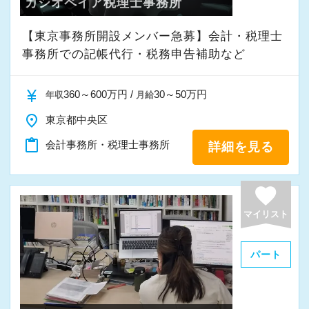
カシオペイア税理士事務所
【東京事務所開設メンバー急募】会計・税理士
事務所での記帳代行・税務申告補助など
currency_yen
360～600万円 /
30～50万円
年収
月給
place
東京都中央区
content_paste
会計事務所・税理士事務所
詳細を見る
favorite
マイリスト
パート