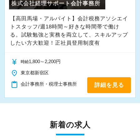
株式会社経理サポート会計事務所
【高田馬場・アルバイト】会計税務アソシエイ
トスタッフ/週18時間～好きな時間帯で働け
る。試験勉強と実務を両立して、スキルアップ
したい方大歓迎！正社員登用制度有
currency_yen
1,800～2,200円
時給
place
東京都新宿区
content_paste
会計事務所・税理士事務所
詳細を見る
新着の求人