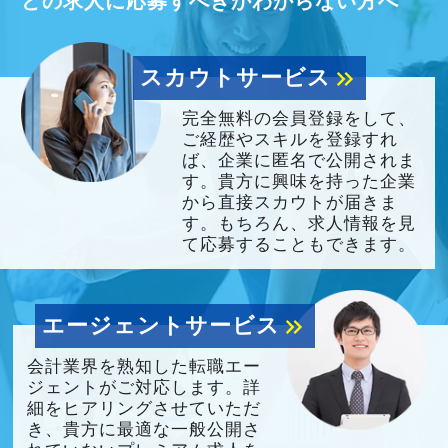
どの求人に応募すべきかわからない方へ
スカウトサービス
keyboard_double_arrow_right
完全無料の会員登録をして、
ご経歴やスキルを登録すれ
ば、企業に匿名で公開されま
す。貴方に興味を持った企業
から直接スカウトが届きま
す。もちろん、求人情報を見
て応募することもできます。
エージェントサービス
keyboard_double_arrow_right
会計業界を熟知した転職エー
ジェントがご対応します。詳
細をヒアリングさせていただ
き、貴方に最適な一般公開さ