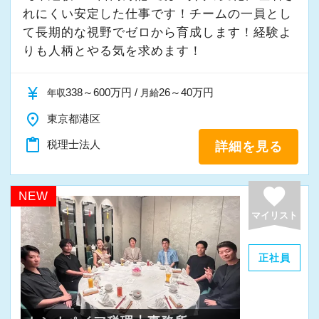
れにくい安定した仕事です！チームの一員とし
て⻑期的な視野でゼロから育成します！経験よ
りも人柄とやる気を求めます！
currency_yen
338～600万円 /
26～40万円
年収
月給
place
東京都港区
content_paste
税理士法人
詳細を見る
favorite
NEW
マイリスト
正社員