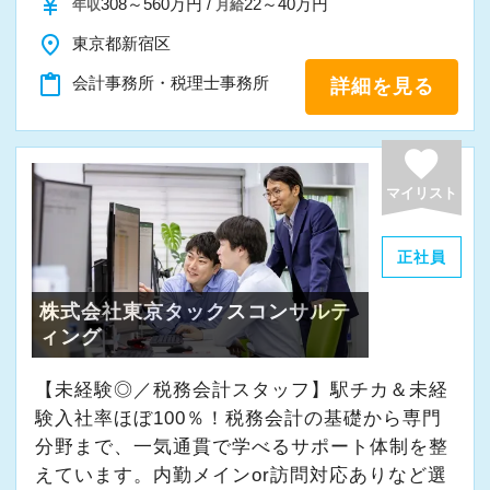
currency_yen
308～560万円 /
22～40万円
年収
月給
場だと感じています。
place
東京都新宿区
＜求める人材＞
content_paste
会計事務所・税理士事務所
詳細を見る
・税務経験を活かして成長したい方
・キャリアアップ志向のある方
favorite
・主体的に業務を進められる方
マイリスト
・顧客対応や提案業務に挑戦したい方
・資産税など専門性を高めたい方
正社員
・将来的にマネジメントに関わりたい方
株式会社東京タックスコンサルテ
＜まずはカジュアル面談へ＞
ィング
・事前に気軽な面談を実施
【未経験◎／税務会計スタッフ】駅チカ＆未経
・仕事内容やキャリアを相談可
験入社率ほぼ100％！税務会計の基礎から専門
・ざっくばらんに質問OK
分野まで、一気通貫で学べるサポート体制を整
・納得後に選考へ進めます
えています。内勤メインor訪問対応ありなど選
・入社時期は柔軟に対応