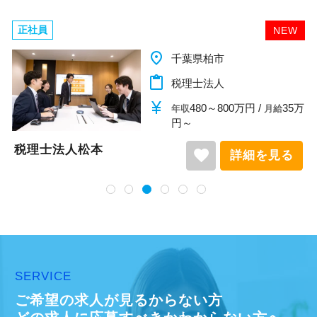
正社員
EW
N
place
千葉県柏市
content_paste
税理士法人
currency_yen
35万
360～450万円 /
年収
月給
万円～
税理士法人松本
favorite
る
詳細を見
SERVICE
ご希望の求人が見るからない方