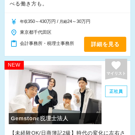
べる働き方も。
・半年～1年の調整も可能
currency_yen
350～430万円 /
24～30万円
年収
月給
まずはカジュアル面談からでも歓迎です
place
東京都千代田区
「応募する」からお気軽にご連絡ください。
content_paste
会計事務所・税理士事務所
詳細を見る
favorite
NEW
マイリスト
正社員
Gemstone税理士法人
【未経験OK/日商簿記2級】時代の変化に左右さ