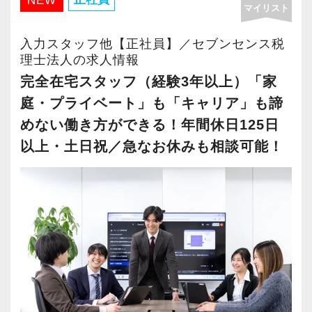
NEW
マイリスト
・年間休日125日以上
・繁忙期も月30～40h程度
入力スタッフ他【正社員】／セブンセンス税
・男性の育休取得率100％
理士法人の求人情報
・テレワーク導入済み
完全在宅スタッフ（経験3年以上）「家
・全席デュアルモニタ完備
庭・プライベート」も「キャリア」も諦
めない働き方ができる！年間休日125日
＜幅広い経験・成長環境＞
以上・土日祝／急なお休みも相談可能！
・クライアント2500社以上
・9割が紹介の安定基盤
・一般企業～医療・学校法人まで対応
・個人～大企業まで幅広く経験可能
・税務顧問＋資産税に関与
・相続／事業承継／M&Aにも対応
＜成長中の税理士法人＞