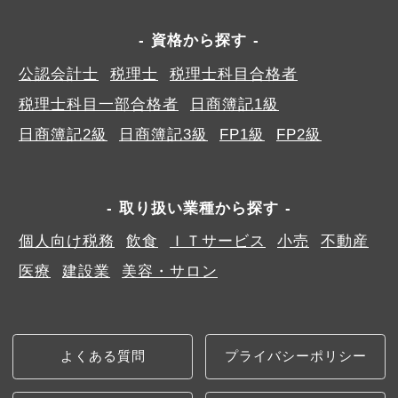
資格から探す
公認会計士
税理士
税理士科目合格者
税理士科目一部合格者
日商簿記1級
日商簿記2級
日商簿記3級
FP1級
FP2級
取り扱い業種から探す
個人向け税務
飲食
ＩＴサービス
小売
不動産
医療
建設業
美容・サロン
よくある質問
プライバシーポリシー