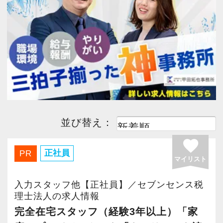
今すぐ会員登録
日商簿記1級
(1)
日商簿記2級
(1)
経験者優遇
(1)
完全週休２日
(1)
PC版サイトを見る
子育て応援
(1)
主婦・主夫歓迎
(1)
採用ご担当者様
駅から５分以内
(1)
ボーナスあり
(1)
並び替え：
勤務時間調整可
(1)
月間残業30時間以内
(1)
favorite
急募
(1)
社会保険完備
(1)
正社員
PR
マイリスト
WEB面接OK
(1)
テレワーク推進
(1)
入力スタッフ他【正社員】／セブンセンス税
理士法人の求人情報
完全在宅スタッフ（経験3年以上）「家