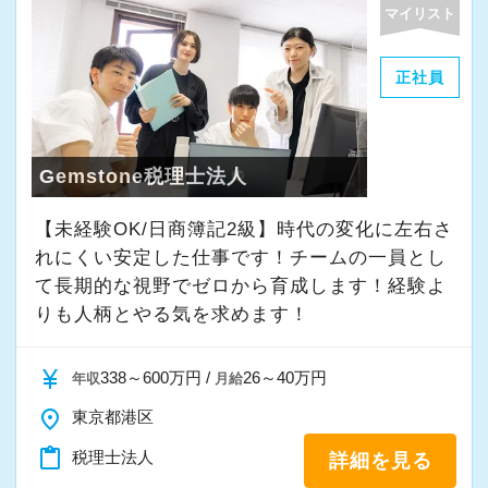
マイリスト
正社員
Gemstone税理士法人
【未経験OK/日商簿記2級】時代の変化に左右さ
れにくい安定した仕事です！チームの一員とし
て⻑期的な視野でゼロから育成します！経験よ
りも人柄とやる気を求めます！
currency_yen
338～600万円 /
26～40万円
年収
月給
place
東京都港区
content_paste
税理士法人
詳細を見る