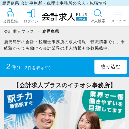
鹿児島県 会計事務所・税理士事務所の求人・転職情報
求人検索
会員登録
ログイン
会計求人プラス
鹿児島県
鹿児島県の会計・税理士事務所の求人情報、転職情報です。未
ログイン
経験からでも働ける会計業界の求人情報も多数掲載中。
2
件
(1～2件を表示中)
最近見た求人
正社員
(1)
パート・アルバイト
(1)
【会計求人プラスのイチオシ事務所】
マイリスト
税理士
(2)
お問い合わせ
税理士科目合格者(未登録)
(2)