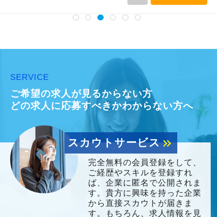
SERVICE
ご希望の求人が見るからない方
どの求人に応募すべきかわからない方へ
スカウトサービス
keyboard_double_arrow_right
完全無料の会員登録をして、
ご経歴やスキルを登録すれ
ば、企業に匿名で公開されま
す。貴方に興味を持った企業
から直接スカウトが届きま
す。もちろん、求人情報を見