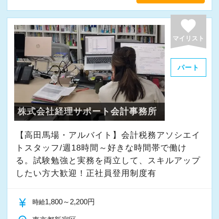
favorite
マイリスト
パート
株式会社経理サポート会計事務所
【高田馬場・アルバイト】会計税務アソシエイ
トスタッフ/週18時間～好きな時間帯で働け
る。試験勉強と実務を両立して、スキルアップ
したい方大歓迎！正社員登用制度有
currency_yen
1,800～2,200円
時給