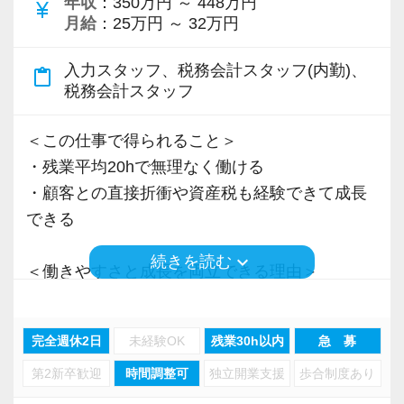
年収
：350万円 ～ 448万円
Q. 当事務所を選んだ理由は？
currency_yen
月給
：25万円 ～ 32万円
A. 幅広い業務を経験できる点に魅力を感じ、入
所を決めました。
入力スタッフ、税務会計スタッフ(内勤)、
content_paste
税務会計スタッフ
Q. 実際に働いてみてどうですか？
A. さまざまな業務を任せてもらえるので、以前
＜この仕事で得られること＞
より成長スピードが上がったと感じています。
・残業平均20hで無理なく働ける
・顧客との直接折衝や資産税も経験できて成長
Q. 職場の雰囲気は？
できる
A. 上司や先輩に相談しやすく、風通しの良い職
keyboard_arrow_down
続きを読む
場だと感じています。
＜働きやすさと成長を両立できる理由＞
・入力業務はアシスタントが担当
＜求める人材＞
・分業体制で業務負担を軽減
完全週休2日
未経験OK
残業30h以内
急 募
・税務経験を活かして成長したい方
・顧客対応や提案業務に集中可能
・キャリアアップ志向のある方
第2新卒歓迎
時間調整可
独立開業支援
歩合制度あり
・資産税や相続など専門性の高い案件あり
・主体的に業務を進められる方
・顧客と直接折衝する機会が豊富