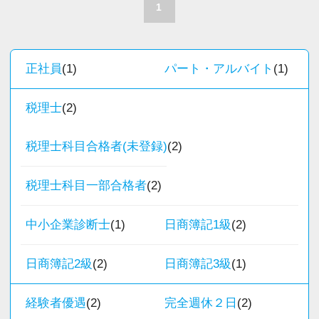
職員一人ひとりの力がそのまま事業運営に直結
1
するところで、個人事務所ならではの面白さと
＜求める人材＞
実感が当事務所にはあります。
・税務経験を活かして成長したい方
新しいチャレンジが沢山ありますので、飽きる
正社員
(1)
パート・アルバイト
(1)
・キャリアアップ志向のある方
ことなく経験を積み重ねることができます。
・主体的に業務を進められる方
税理士
(2)
・顧客対応や提案業務に挑戦したい方
★職場の雰囲気★
・資産税など専門性を高めたい方
個人事務所ならではの自由な雰囲気で、気負い
税理士科目合格者(未登録)
(2)
・将来的にマネジメントに関わりたい方
なく業務に向かっています。
税理士科目一部合格者
(2)
職員同士の距離も近く、先輩へ相談しながら業
＜まずはカジュアル面談へ＞
務を覚えていくことができます。
・事前に気軽な面談を実施
中小企業診断士
(1)
日商簿記1級
(2)
パソコン作業になりますので、目や脳が疲れた
・仕事内容やキャリアを相談可
ら、お茶やお菓子で糖分補給もしながら、作業
・ざっくばらんに質問OK
日商簿記2級
(2)
日商簿記3級
(1)
を進めています。
・納得後に選考へ進めます
・入社時期は柔軟に対応
経験者優遇
(2)
完全週休２日
(2)
★入社後の仕事内容★