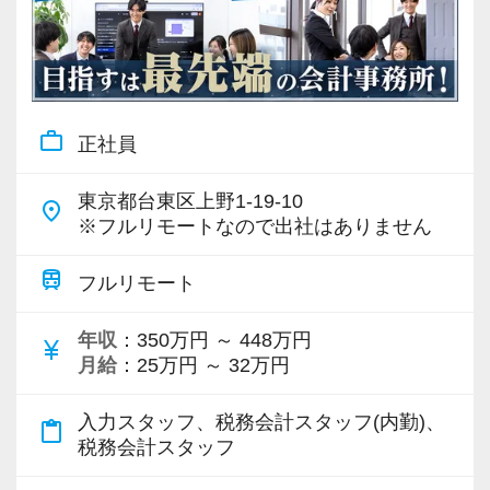
運輸・倉庫
(2)
貿易
(2)
製造業
(2)
その他サービス業
(2)
work_outline
正社員
その他
(2)
東京都台東区上野1-19-10
place
※フルリモートなので出社はありません
train
フルリモート
年収
：350万円 ～ 448万円
currency_yen
月給
：25万円 ～ 32万円
入力スタッフ、税務会計スタッフ(内勤)、
content_paste
税務会計スタッフ