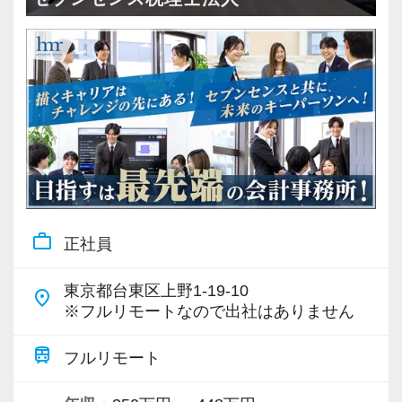
・従業員240名以上に拡大
・会計・税務・財務・労務まで対応
・専門家が在籍しワンストップ支援
＜学びを後押し＞
・書籍購入費／研修費は全額会社負担
・隔月で税法・実務の学習会あり
・資格取得を目指す社員が多数
work_outline
正社員
＜募集の背景＞
・事業拡大に伴う増員募集
東京都台東区上野1-19-10
place
・組織力強化に向けた採用
※フルリモートなので出社はありません
・将来の中核人材を募集
train
フルリモート
＜先輩スタッフの声＞