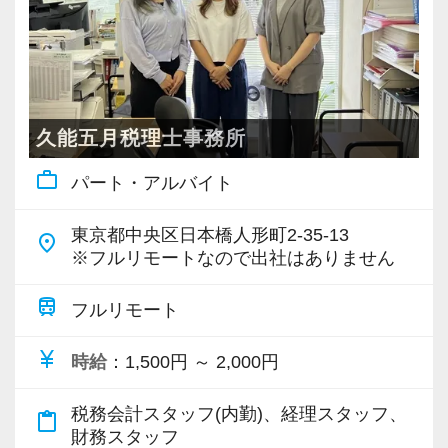
・税務顧問＋資産税に関与
・相続／事業承継／M&Aにも対応
＜成長中の税理士法人＞
・全国14拠点で事業展開
久能五月税理士事務所
・従業員240名以上に拡大
work_outline
パート・アルバイト
・会計・税務・財務・労務まで対応
・専門家が在籍しワンストップ支援
東京都中央区日本橋人形町2-35-13
place
※フルリモートなので出社はありません
＜学びを後押し＞
・書籍購入費／研修費は全額会社負担
train
フルリモート
・隔月で税法・実務の学習会あり
currency_yen
時給
：1,500円 ～ 2,000円
・資格取得を目指す社員が多数
税務会計スタッフ(内勤)、経理スタッフ、
content_paste
＜募集の背景＞
財務スタッフ