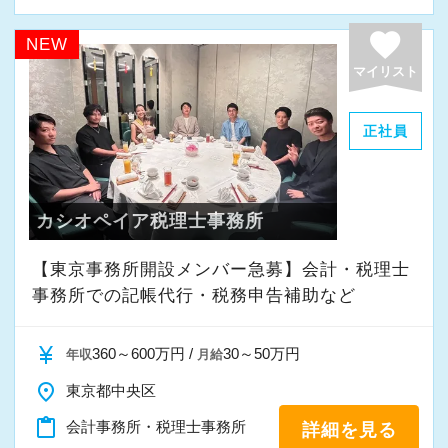
favorite
NEW
マイリスト
正社員
カシオペイア税理士事務所
【東京事務所開設メンバー急募】会計・税理士
事務所での記帳代行・税務申告補助など
currency_yen
360～600万円 /
30～50万円
年収
月給
place
東京都中央区
content_paste
会計事務所・税理士事務所
詳細を見る