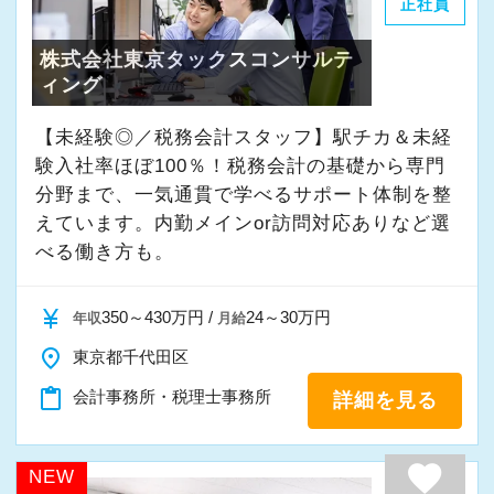
正社員
株式会社東京タックスコンサルテ
ィング
【未経験◎／税務会計スタッフ】駅チカ＆未経
験入社率ほぼ100％！税務会計の基礎から専門
分野まで、一気通貫で学べるサポート体制を整
えています。内勤メインor訪問対応ありなど選
べる働き方も。
currency_yen
350～430万円 /
24～30万円
年収
月給
place
東京都千代田区
content_paste
会計事務所・税理士事務所
詳細を見る
favorite
NEW