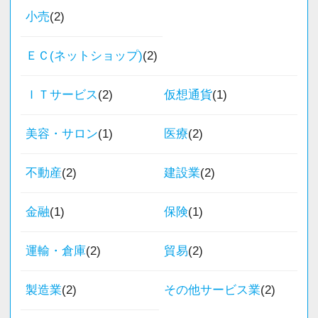
小売
(2)
これまでの会計事務所や経理経験を活かしてご
活躍いただけます。
ＥＣ(ネットショップ)
(2)
また、経験やスキルに応じて徐々に担当する業
ＩＴサービス
(2)
仮想通貨
(1)
務の幅を広げていただきます。
将来的には申告書レビューなど、専門性を高め
美容・サロン
(1)
医療
(2)
られる業務にも携わることが可能です。
どこでも通用する実務スキルを身につけなが
不動産
(2)
建設業
(2)
ら、着実にスキルアップできる環境です。
金融
(1)
保険
(1)
★当事務所ではこんな方をお待ちしています！
★
運輸・倉庫
(2)
貿易
(2)
当事務所では、職員同士が協力しながら気持ち
製造業
(2)
その他サービス業
(2)
よく働ける環境づくりを大切にしています。
経験やスキルももちろん重要ですが、それ以上