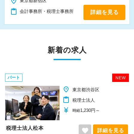
place
東京都新宿区
content_paste
会計事務所・税理士事務所
詳細を見る
新着の求人
パート
NEW
place
千葉県柏市
content_paste
税理士法人
currency_yen
1,140円～
時給
税理士法人松本
favorite
詳細を見る