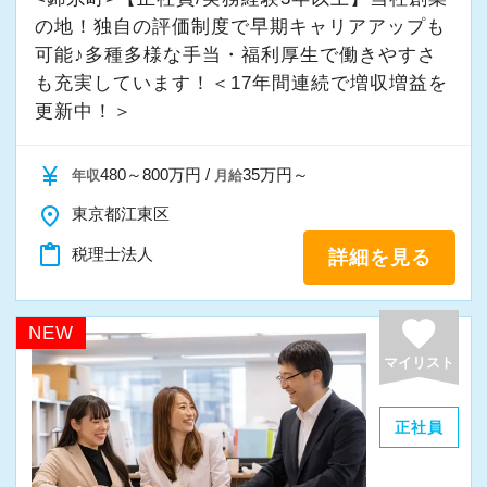
の地！独自の評価制度で早期キャリアアップも
そんな姿勢をお持ちの方であれば、経験を活か
可能♪多種多様な手当・福利厚生で働きやすさ
しながらさらに成長できる環境です。
も充実しています！＜17年間連続で増収増益を
一緒に学び、成長しながら、お客様のお役に立
更新中！＞
てる仕事をしていきませんか。
currency_yen
480～800万円 /
35万円～
年収
月給
★事務所の理念★
place
東京都江東区
～事業の発展に寄与するために、公正で健全な
content_paste
税理士法人
詳細を見る
会計・税務を通じて、貢献できる価値を提供
し、人生豊かで幸せになるための力となること
～
favorite
NEW
当事務所では、経営者やそこで働く社員の皆さ
マイリスト
まがより良い未来を実現できるよう、日々業務
に取り組んでいます。
正社員
また、職員一人ひとりが仕事にやりがいや成長
を感じながら、安心して長く働ける事務所であ