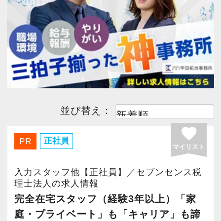
今すぐ会員登録
税理士科目一部合格者
(2)
中小企業診断士
(1)
日商簿記1級
(2)
日商簿記2級
(2)
PC版サイトを見る
日商簿記3級
(1)
経験者優遇
(2)
完全週休２日
(2)
採用ご担当者様
並び替え：
子育て応援
(2)
主婦・主夫歓迎
(2)
favorite
駅から５分以内
(2)
ボーナスあり
(2)
正社員
PR
マイリスト
勤務時間調整可
(2)
月間残業30時間以内
(2)
入力スタッフ他【正社員】／セブンセンス税
理士法人の求人情報
急募
(1)
社会保険完備
(2)
完全在宅スタッフ（経験3年以上）「家
庭・プライベート」も「キャリア」も諦