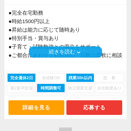
・事業拡大に伴う増員募集
・組織力強化に向けた採用
●完全在宅勤務
・将来の中核人材を募集
●時給1500円以上
●昇給は能力に応じて随時あり
＜先輩スタッフの声＞
●特別手当・賞与あり
Q. 当事務所を選んだ理由は？
●子育て・試験勉強との両立をサポート
A. 幅広い業務を経験できる点に魅力を感じ、入
keyboard_arrow_down
続きを読む
●ご都合にあわせて勤務時間・日数は柔軟に相談
所を決めました。
可能
●正社員登用あり
Q. 実際に働いてみてどうですか？
完全週休2日
未経験OK
残業30h以内
急 募
A. さまざまな業務を任せてもらえるので、以前
第2新卒歓迎
時間調整可
独立開業支援
歩合制度あり
当事務所は、創業期や成長期の企業を中心に支
より成長スピードが上がったと感じています。
援を行っている事務所です。
現代では電子化が進んでいることから人も会社
詳細を見る
応募する
Q. 職場の雰囲気は？
も生産性が求められており、当事務所でもDXを
A. 上司や先輩に相談しやすく、風通しの良い職
積極的に推進しています。
場だと感じています。