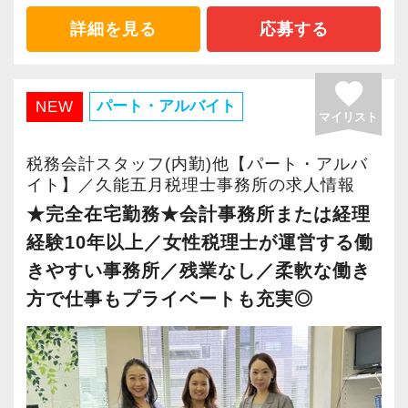
・顧客対応や提案業務に挑戦したい方
・経験値が自然と積み上がる環境
詳細を見る
応募する
・資産税など専門性を高めたい方
・将来的にマネジメントに関わりたい方
＜働きやすい環境＞
favorite
・有給取得率90％以上
パート・アルバイト
NEW
マイリスト
＜まずはカジュアル面談へ＞
・年間休日125日以上
・事前に気軽な面談を実施
・繁忙期も月30～40h程度
税務会計スタッフ(内勤)他【パート・アルバ
・仕事内容やキャリアを相談可
・男性の育休取得率100％
イト】／久能五月税理士事務所の求人情報
・ざっくばらんに質問OK
・テレワーク導入済み
★完全在宅勤務★会計事務所または経理
・納得後に選考へ進めます
・全席デュアルモニタ完備
経験10年以上／女性税理士が運営する働
・入社時期は柔軟に対応
きやすい事務所／残業なし／柔軟な働き
・半年～1年の調整も可能
＜幅広い経験・成長環境＞
方で仕事もプライベートも充実◎
・クライアント2500社以上
まずはカジュアル面談からでも歓迎です
・9割が紹介の安定基盤
「応募する」からお気軽にご連絡ください。
・一般企業～医療・学校法人まで対応
・個人～大企業まで幅広く経験可能