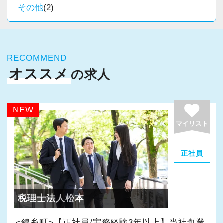
その他
(2)
に周囲への思いやりや感謝の気持ちを持ち、誠
実に仕事へ向き合える方と一緒に働きたいと考
えています。
RECOMMEND
・素直な姿勢で新しいことを学べる方
オススメ
の求人
・周囲と協力しながら業務を進められる方
・お客様や仲間に対して誠実に対応できる方
favorite
NEW
・成長意欲を持ち、前向きにチャレンジできる
マイリスト
方
正社員
また、当事務所ではDX化や業務改善などにも積
極的に取り組んでいます。
「まずはやってみる」
税理士法人松本
「新しいことにも前向きに挑戦してみる」
<錦糸町>【正社員/実務経験3年以上】当社創業