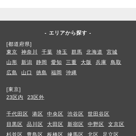
エリアから探す
[都道府県]
東京
神奈川
千葉
埼玉
群馬
北海道
宮城
山形
新潟
静岡
愛知
三重
大阪
兵庫
鳥取
広島
山口
徳島
福岡
沖縄
[東京]
23区内
23区外
千代田区
港区
中央区
渋谷区
世田谷区
目黒区
品川区
大田区
新宿区
中野区
文京区
杉並区
豊島区
板橋区
練馬区
北区
足立区