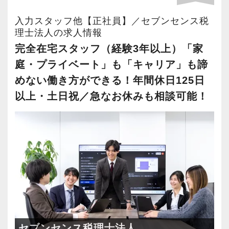
・年間休日125日以上
・繁忙期も月30～40h程度
入力スタッフ他【正社員】／セブンセンス税
・男性の育休取得率100％
理士法人の求人情報
・テレワーク導入済み
完全在宅スタッフ（経験3年以上）「家
・全席デュアルモニタ完備
庭・プライベート」も「キャリア」も諦
めない働き方ができる！年間休日125日
＜幅広い経験・成長環境＞
以上・土日祝／急なお休みも相談可能！
・クライアント2500社以上
・9割が紹介の安定基盤
・一般企業～医療・学校法人まで対応
・個人～大企業まで幅広く経験可能
・税務顧問＋資産税に関与
・相続／事業承継／M&Aにも対応
＜成長中の税理士法人＞
・全国14拠点で事業展開
セブンセンス税理士法人