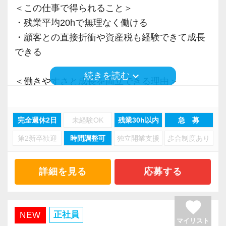
＜この仕事で得られること＞
・残業平均20hで無理なく働ける
・顧客との直接折衝や資産税も経験できて成長
できる
keyboard_arrow_down
続きを読む
＜働きやすさと成長を両立できる理由＞
・入力業務はアシスタントが担当
・分業体制で業務負担を軽減
完全週休2日
未経験OK
残業30h以内
急 募
・顧客対応や提案業務に集中可能
第2新卒歓迎
時間調整可
独立開業支援
歩合制度あり
・資産税や相続など専門性の高い案件あり
・顧客と直接折衝する機会が豊富
・経験値が自然と積み上がる環境
詳細を見る
応募する
＜働きやすい環境＞
favorite
・有給取得率90％以上
正社員
NEW
マイリスト