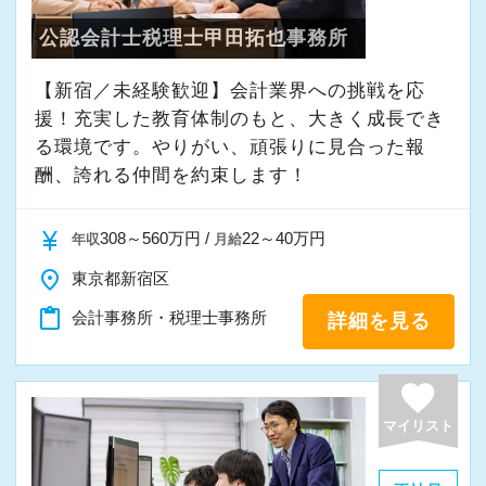
りたいと考えています。
公認会計士税理士甲田拓也事務所
私たちと一緒に成長しながら働いてみません
【新宿／未経験歓迎】会計業界への挑戦を応
援！充実した教育体制のもと、大きく成長でき
か。
る環境です。やりがい、頑張りに見合った報
ご応募をお待ちしております！
酬、誇れる仲間を約束します！
currency_yen
308～560万円 /
22～40万円
年収
月給
place
東京都新宿区
content_paste
会計事務所・税理士事務所
詳細を見る
favorite
マイリスト