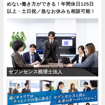
WEB面接OK
(1)
テレワーク推進
(2)
めない働き方ができる！年間休日125日
以上・土日祝／急なお休みも相談可能！
会計事務所・税理士事務所
(1)
税理士法人
(1)
個人向け税務
(2)
飲食
(1)
小売
(2)
ＥＣ(ネットショップ)
(2)
ＩＴサービス
(2)
仮想通貨
(1)
セブンセンス税理士法人
美容・サロン
(1)
医療
(2)
不動産
(2)
建設業
(2)
金融
(1)
保険
(1)