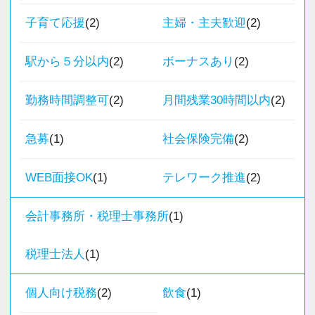
・半年～1年の調整も可能
業務時間内は、事務所内スタッフともやりとり
子育て応援
(2)
主婦・主夫歓迎
(2)
して頂きながら、
まずはカジュアル面談からでも歓迎です
完全在宅会計スタッフとして、会計業務全般を
駅から５分以内
(2)
ボーナスあり
(2)
「応募する」からお気軽にご連絡ください。
お任せします。
勤務時間調整可
(2)
月間残業30時間以内
(2)
【具体的な業務】
・記帳代行
急募
(1)
社会保険完備
(2)
・確定申告業務
・年末調整業務
WEB面接OK
(1)
テレワーク推進
(2)
・申告書作成補助
・決算業務
会計事務所・税理士事務所
(1)
・Excelを使用した集計、Wordでの文書作成
税理士法人
(1)
・資料やデータの整理
・電話、メール対応
個人向け税務
(2)
飲食
(1)
・その他付随する業務