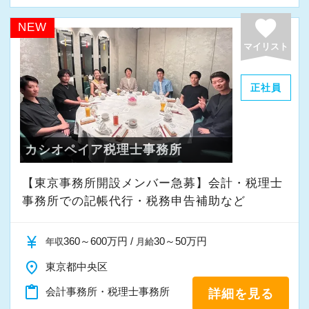
favorite
NEW
マイリスト
正社員
カシオペイア税理士事務所
【東京事務所開設メンバー急募】会計・税理士
事務所での記帳代行・税務申告補助など
currency_yen
360～600万円 /
30～50万円
年収
月給
place
東京都中央区
content_paste
会計事務所・税理士事務所
詳細を見る