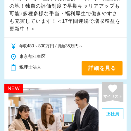
の地！独自の評価制度で早期キャリアアップも
可能♪多種多様な手当・福利厚生で働きやすさ
も充実しています！＜17年間連続で増収増益を
更新中！＞
currency_yen
480～800万円 /
35万円～
年収
月給
place
東京都江東区
content_paste
税理士法人
詳細を見る
favorite
NEW
マイリスト
正社員