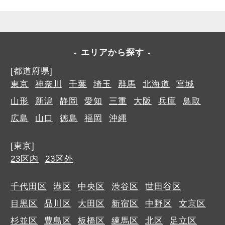
エリアから探す
[都道府県]
東京
神奈川
千葉
埼玉
群馬
北海道
宮城
山形
新潟
静岡
愛知
三重
大阪
兵庫
鳥取
広島
山口
徳島
福岡
沖縄
[東京]
23区内
23区外
千代田区
港区
中央区
渋谷区
世田谷区
目黒区
品川区
大田区
新宿区
中野区
文京区
杉並区
豊島区
板橋区
練馬区
北区
足立区