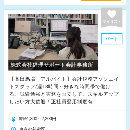
favorite
マイリスト
パート
株式会社経理サポート会計事務所
【高田馬場・アルバイト】会計税務アソシエイ
トスタッフ/週18時間～好きな時間帯で働け
る。試験勉強と実務を両立して、スキルアップ
したい方大歓迎！正社員登用制度有
currency_yen
1,800～2,200円
時給
place
東京都新宿区