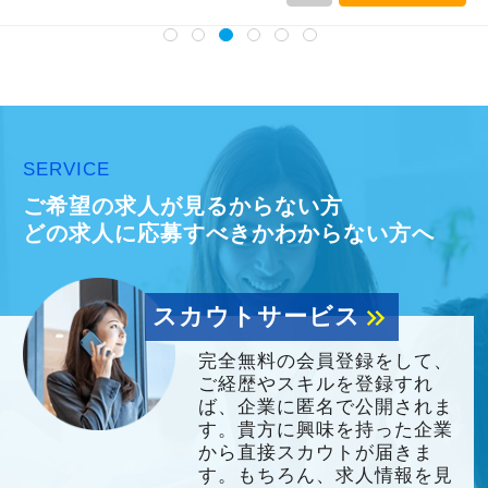
SERVICE
ご希望の求人が見るからない方
どの求人に応募すべきかわからない方へ
スカウトサービス
keyboard_double_arrow_right
完全無料の会員登録をして、
ご経歴やスキルを登録すれ
ば、企業に匿名で公開されま
す。貴方に興味を持った企業
から直接スカウトが届きま
す。もちろん、求人情報を見