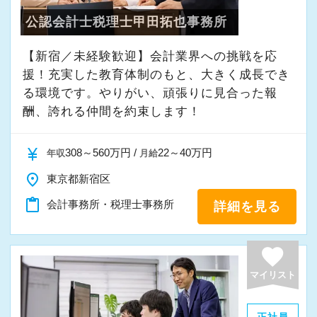
公認会計士税理士甲田拓也事務所
【新宿／未経験歓迎】会計業界への挑戦を応
援！充実した教育体制のもと、大きく成長でき
る環境です。やりがい、頑張りに見合った報
酬、誇れる仲間を約束します！
currency_yen
308～560万円 /
22～40万円
年収
月給
place
東京都新宿区
content_paste
会計事務所・税理士事務所
詳細を見る
favorite
マイリスト