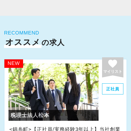
今すぐ会員登録
PC版サイトを見る
RECOMMEND
オススメ
の求人
採用ご担当者様
favorite
NEW
マイリスト
正社員
税理士法人松本
<錦糸町>【正社員/実務経験3年以上】当社創業