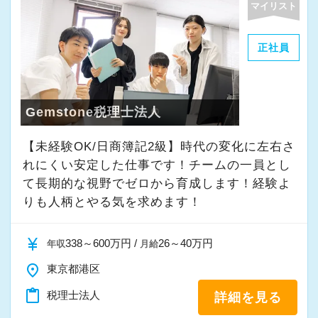
マイリスト
正社員
Gemstone税理士法人
【未経験OK/日商簿記2級】時代の変化に左右さ
れにくい安定した仕事です！チームの一員とし
て⻑期的な視野でゼロから育成します！経験よ
りも人柄とやる気を求めます！
currency_yen
338～600万円 /
26～40万円
年収
月給
place
東京都港区
content_paste
税理士法人
詳細を見る