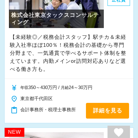
正社員
株式会社東京タックスコンサルテ
ィング
【未経験◎／税務会計スタッフ】駅チカ＆未経
験入社率ほぼ100％！税務会計の基礎から専門
分野まで、一気通貫で学べるサポート体制を整
えています。内勤メインor訪問対応ありなど選
べる働き方も。
currency_yen
350～430万円 /
24～30万円
年収
月給
place
東京都千代田区
content_paste
会計事務所・税理士事務所
詳細を見る
favorite
NEW