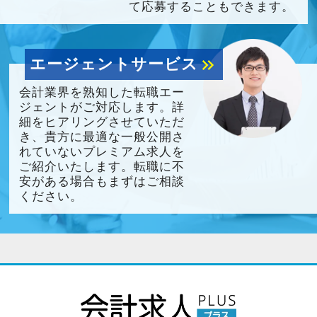
て応募することもできます。
エージェントサービス
keyboard_double_arrow_right
会計業界を熟知した転職エー
ジェントがご対応します。詳
細をヒアリングさせていただ
き、貴方に最適な一般公開さ
れていないプレミアム求人を
ご紹介いたします。転職に不
安がある場合もまずはご相談
ください。