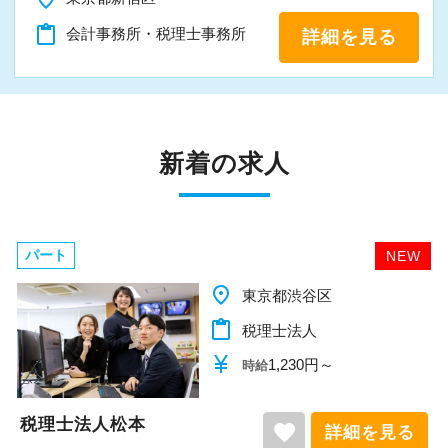
content_paste
会計事務所・税理士事務所
詳細を見る
新着の求人
パート
NEW
place
東京都渋谷区
content_paste
税理士法人
currency_yen
1,230円～
時給
税理士法人松本
favorite
詳細を見る