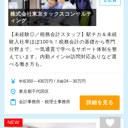
正社員
株式会社東京タックスコンサルテ
ィング
【未経験◎／税務会計スタッフ】駅チカ＆未経
験入社率ほぼ100％！税務会計の基礎から専門
分野まで、一気通貫で学べるサポート体制を整
えています。内勤メインor訪問対応ありなど選
べる働き方も。
currency_yen
350～430万円 /
24～30万円
年収
月給
place
東京都千代田区
content_paste
会計事務所・税理士事務所
詳細を見る
favorite
NEW