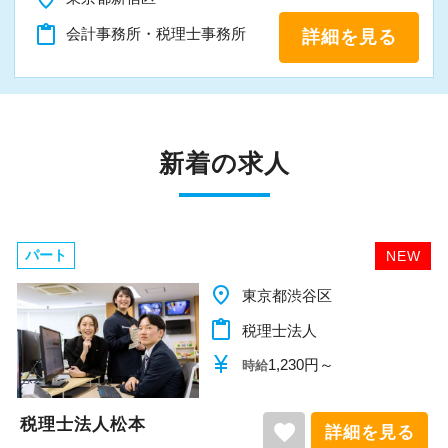
content_paste
会計事務所・税理士事務所
詳細を見る
新着の求人
パート
NEW
place
東京都渋谷区
content_paste
税理士法人
currency_yen
1,230円～
時給
税理士法人松本
favorite
詳細を見る