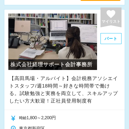
favorite
マイリスト
パート
株式会社経理サポート会計事務所
【高田馬場・アルバイト】会計税務アソシエイ
トスタッフ/週18時間～好きな時間帯で働け
る。試験勉強と実務を両立して、スキルアップ
したい方大歓迎！正社員登用制度有
currency_yen
1,800～2,200円
時給
place
東京都新宿区