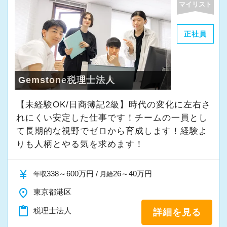
マイリスト
正社員
Gemstone税理士法人
【未経験OK/日商簿記2級】時代の変化に左右さ
れにくい安定した仕事です！チームの一員とし
て⻑期的な視野でゼロから育成します！経験よ
りも人柄とやる気を求めます！
currency_yen
338～600万円 /
26～40万円
年収
月給
place
東京都港区
content_paste
税理士法人
詳細を見る