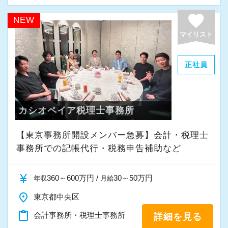
favorite
NEW
マイリスト
正社員
カシオペイア税理士事務所
【東京事務所開設メンバー急募】会計・税理士
事務所での記帳代行・税務申告補助など
currency_yen
360～600万円 /
30～50万円
年収
月給
place
東京都中央区
content_paste
会計事務所・税理士事務所
詳細を見る