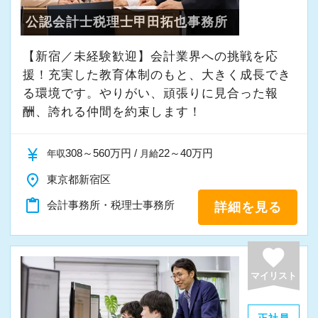
公認会計士税理士甲田拓也事務所
【新宿／未経験歓迎】会計業界への挑戦を応
援！充実した教育体制のもと、大きく成長でき
る環境です。やりがい、頑張りに見合った報
酬、誇れる仲間を約束します！
currency_yen
308～560万円 /
22～40万円
年収
月給
place
東京都新宿区
content_paste
会計事務所・税理士事務所
詳細を見る
favorite
マイリスト