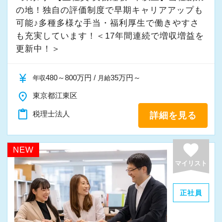
の地！独自の評価制度で早期キャリアアップも
可能♪多種多様な手当・福利厚生で働きやすさ
も充実しています！＜17年間連続で増収増益を
更新中！＞
currency_yen
480～800万円 /
35万円～
年収
月給
place
東京都江東区
content_paste
税理士法人
詳細を見る
favorite
NEW
マイリスト
正社員