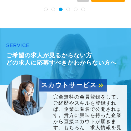
SERVICE
ご希望の求人が見るからない方
どの求人に応募すべきかわからない方へ
スカウトサービス
keyboard_double_arrow_right
完全無料の会員登録をして、
ご経歴やスキルを登録すれ
ば、企業に匿名で公開されま
す。貴方に興味を持った企業
から直接スカウトが届きま
す。もちろん、求人情報を見