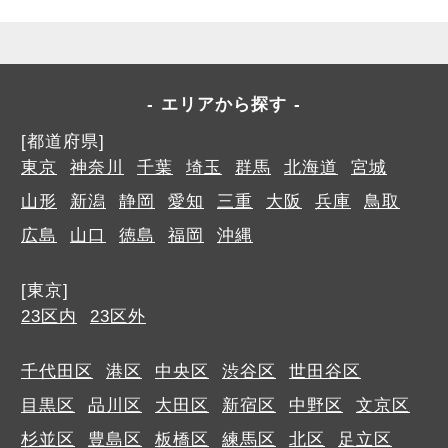
エリアから探す
[都道府県]
東京
神奈川
千葉
埼玉
群馬
北海道
宮城
山形
新潟
静岡
愛知
三重
大阪
兵庫
鳥取
広島
山口
徳島
福岡
沖縄
[東京]
23区内
23区外
千代田区
港区
中央区
渋谷区
世田谷区
目黒区
品川区
大田区
新宿区
中野区
文京区
杉並区
豊島区
板橋区
練馬区
北区
足立区