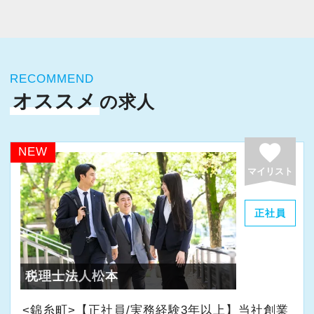
今すぐ会員登録
PC版サイトを見る
RECOMMEND
オススメ
の求人
採用ご担当者様
favorite
NEW
マイリスト
正社員
税理士法人松本
<錦糸町>【正社員/実務経験3年以上】当社創業