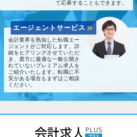
て応募することもできます。
エージェントサービス
keyboard_double_arrow_right
会計業界を熟知した転職エー
ジェントがご対応します。詳
細をヒアリングさせていただ
き、貴方に最適な一般公開さ
れていないプレミアム求人を
ご紹介いたします。転職に不
安がある場合もまずはご相談
ください。