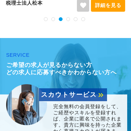
税理士法人松本
favorite
詳細を見る
SERVICE
ご希望の求人が見るからない方
どの求人に応募すべきかわからない方へ
スカウトサービス
keyboard_double_arrow_right
完全無料の会員登録をして、
ご経歴やスキルを登録すれ
ば、企業に匿名で公開されま
す。貴方に興味を持った企業