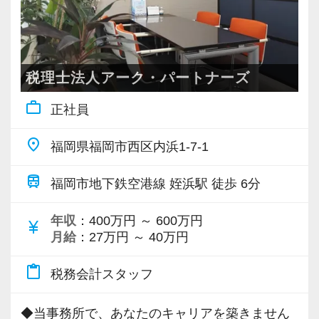
ル、チャットなどを連絡・打ち合わせの手段と
サービスのワンストップ化と全国展開を目指し
して使うことはあります。
て成長を続ける私たちは、さらに仲間を増や
しかし、オンラインだけでは発生しにくい他愛
し、支店展開し、組織を大きくしていきます。
ない雑談や愚痴などのコミュニケーションを通
税理士法人アーク・パートナーズ
事業展開やご自身のキャリア志向に応じて、チ
じて、新しいご相談やご紹介をいただけるケー
ームや支店を率いるマネジメントの立場に就い
work_outline
正社員
スも往々にしてあります。
ていただくことや、新しく事業部門が立ち上が
place
る際の主担当へのキャリアチェンジなど、チャ
福岡県福岡市西区内浜1-7-1
例えば、打ち合わせやお客様との食事で
レンジしたい気持ちには適切に機会を提供する
「じつは新しい会社を立ち上げようと思ってい
train
福岡市地下鉄空港線 姪浜駅 徒歩 6分
ことで応えたいと考えています。
て…」
「●●さんにだけ教えるけど…」
年収
：400万円 ～ 600万円
currency_yen
【採用基準は “スタンス ＞ 能力” 】
月給
：27万円 ～ 40万円
といったシチュエーションもしばしば。
プロフェッショナルとしての気概があり、ファ
ーストクラスのコンサルティングサービスを提
content_paste
税務会計スタッフ
こうしたやりとりをしながら、お客様と信頼関
供するために“学習と成長を続ける”専門家組織。
係を築きたいという方も少なくないのではない
それが、私たちが追い求める組織像です。
◆当事務所で、あなたのキャリアを築きません