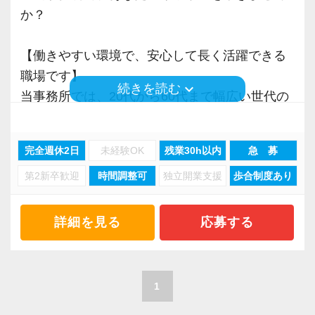
でしょうか。それはお客様も同じです。
これを実現するには、組織として適切な成長の
か？
だからこそ、当法人では「お会いして話すこ
「場」を作るとともに、メンバー自身がその環
と」に重きを置いたお付き合いをさせていただ
境を活用して自分自身で主体的に経験を積もう
【働きやすい環境で、安心して長く活躍できる
いています。
とする認識を持っていることが必要です。
職場です】
keyboard_arrow_down
続きを読む
既に手にしたスキル・資格や経歴そのものでは
当事務所では、20代から60代まで幅広い世代の
【目指すのは、100年続く日本一ホワイトな環
なく、それらから学びを抽出し、将来に渡って
スタッフが活躍しており、風通しがよく、堅苦
境】
自律と成長を続けられる“プロとしての矜持”を持
しさとは無縁の雰囲気です。
税理士法人は株式会社のように上場して組織を
完全週休2日
未経験OK
残業30h以内
急 募
つことこそが重要だと考えています。
また、業務効率化のためAIツールを積極的に導
守っていくことはできません。
そこで私たちは、採用選考においてもこれまで
第2新卒歓迎
時間調整可
独立開業支援
歩合制度あり
入し、生産性の向上に努めています。
だからこそ、存続していくには拠点やスタッフ
の能力偏重の採用基準を捨て、クライアントと
個別ブースやデュアルモニターを完備するな
一人ひとりの誠実さや創意工夫が大切です。
の約束＝バリューである『成長のための7UP』
ど、スタッフ一人ひとりが集中できる環境を整
詳細を見る
応募する
に基づく人物重視・スタンス重視の新しい採用
えているため、業務に専念できます。
私たちはスタッフが満足しながら活躍でき、お
基準を掲げています。
客様にも認められる。
◆ 素直であること
【幅広い経験で、専門家としてのキャリアアッ
1
この好循環を繰り返していくことで、100年続く
◆ 善良であること
プを実現】
経営と日本一ホワイトな組織を創り上げていき