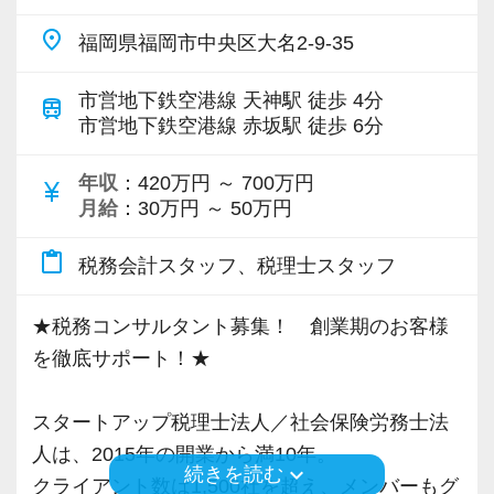
place
福岡県福岡市中央区大名2-9-35
市営地下鉄空港線 天神駅 徒歩 4分
train
市営地下鉄空港線 赤坂駅 徒歩 6分
年収
：420万円 ～ 700万円
currency_yen
月給
：30万円 ～ 50万円
content_paste
税務会計スタッフ、税理士スタッフ
★税務コンサルタント募集！ 創業期のお客様
を徹底サポート！★
スタートアップ税理士法人／社会保険労務士法
人は、2015年の開業から満10年。
keyboard_arrow_down
続きを読む
クライアント数は1,500社を超え、メンバーもグ