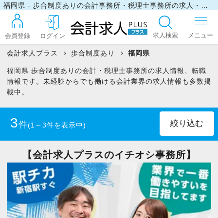
福岡県 - 歩合制度ありの会計事務所・税理士事務所の求人・転職情報
求人検索
会員登録
ログイン
会計求人プラス
歩合制度あり
福岡県
福岡県 歩合制度ありの会計・税理士事務所の求人情報、転職
ログイン
情報です。未経験からでも働ける会計業界の求人情報も多数掲
載中。
最近見た求人
3
件
(1～3件を表示中)
マイリスト
正社員
(3)
【会計求人プラスのイチオシ事務所】
お問い合わせ