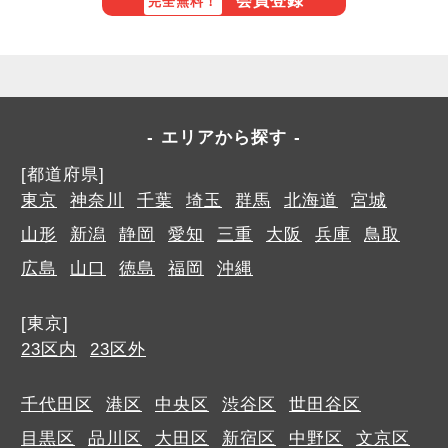
会員登録
完全無料！
エリアから探す
[都道府県]
東京
神奈川
千葉
埼玉
群馬
北海道
宮城
山形
新潟
静岡
愛知
三重
大阪
兵庫
鳥取
広島
山口
徳島
福岡
沖縄
[東京]
23区内
23区外
千代田区
港区
中央区
渋谷区
世田谷区
目黒区
品川区
大田区
新宿区
中野区
文京区