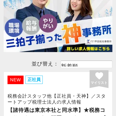
今すぐ会員登録
PC版サイトを見る
採用ご担当者様
並び替え：
favorite
正社員
NEW
マイリスト
税務会計スタッフ他【正社員・天神】／スタ
ートアップ税理士法人の求人情報
【諸待遇は東京本社と同水準】★税務コ