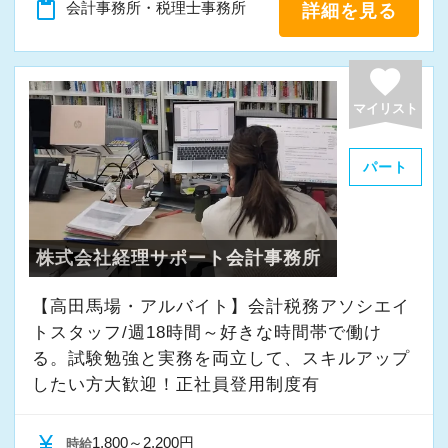
【一緒に目標へ向かって頑張りましょう！】
content_paste
会計事務所・税理士事務所
詳細を見る
あなたと同じく未経験から始めた先輩もたくさ
んいるので、サポートや研修については何も心
favorite
配はいりません。
マイリスト
最初は分からないことばかりだと思いますが、
パート
先入観や固定概念を持たずスポンジのように一
度全てを吸収してみてください。
吸収したことを理解できたら、自信をもってあ
株式会社経理サポート会計事務所
なたらしさを発揮していってほしいです。
【高田馬場・アルバイト】会計税務アソシエイ
100年経営と日本一ホワイトな環境を目指して、
トスタッフ/週18時間～好きな時間帯で働け
明るく楽しい事務所を一緒に創り上げていきま
る。試験勉強と実務を両立して、スキルアップ
しょう！
したい方大歓迎！正社員登用制度有
～ リクルートサイトはこちら ～
currency_yen
1,800～2,200円
時給