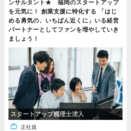
ンサルタント★ 福岡のスタートアップ
を元気に！ 創業支援に特化する 「はじ
める勇気の、いちばん近くに」いる経営
パートナーとしてファンを増やしていき
ましょう！
スタートアップ税理士法人
work_outline
正社員