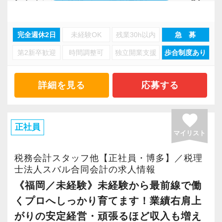
ループ全体で180名超の規模に拡大してきたベン
チャー事務所です。
完全週休2日
未経験OK
残業30h以内
急 募
これまで私たちのサービスを評価、信頼いただ
第2新卒歓迎
時間調整可
独立開業支援
歩合制度あり
いたお客様やパートナー様からのご紹介から、
他の事務所にないスピードで新しいお客様との
出会いを重ね続けることができ、着実に業績を
詳細を見る
応募する
伸ばしています。
favorite
私たちの組織の最大の資産であり価値の源泉は
正社員
マイリスト
『人』。
一人ひとりが成長を続けることこそ、私たち自
税務会計スタッフ他【正社員・博多】／税理
身やクライアントのために一番重要であること
士法人スバル合同会計の求人情報
をみんなが理解しています。
《福岡／未経験》未経験から最前線で働
これから組織がさらに成長していくために、
くプロへしっかり育てます！業績右肩上
「困難はみんなで乗り越える」環境づくりにも
がりの安定経営・頑張るほど収入も増え