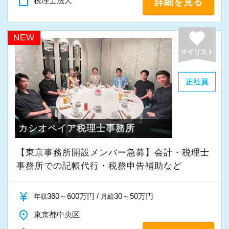
content_paste
税理士法人
詳細を見る
仕事時間を調整しやすいので、資格学校や夜間
favorite
の大学院に通学しながら働けるため、勉強と仕
NEW
事の両立を図れます。
マイリスト
もちろん、試験日前にまとめて有給休暇を取る
こともできるなど、資格取得を後押しします。
正社員
キャリアアップとしては資格保持者には拠点長
など、資格未保持でも課長などのポジションで
カシオペイア税理士事務所
年収アップにつながるよう会社としてバックア
【東京事務所開設メンバー急募】会計・税理士
ップ。
事務所での記帳代行・税務申告補助など
資格が無くても自由度高く働ける仕組み作りも
進めており、年収1000万円以上を稼げるよう体
currency_yen
360～600万円 /
30～50万円
年収
月給
制を整えています。
place
東京都中央区