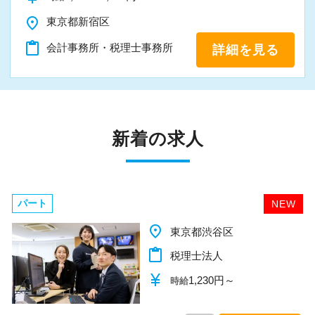
https://subaru-tax.recruitment.jp/
place
東京都新宿区
content_paste
会計事務所・税理士事務所
詳細を見る
新着の求人
パート
NEW
place
谷区
千葉県柏
content_paste
人
税理士法
currency_yen
30円～
1,1
時給