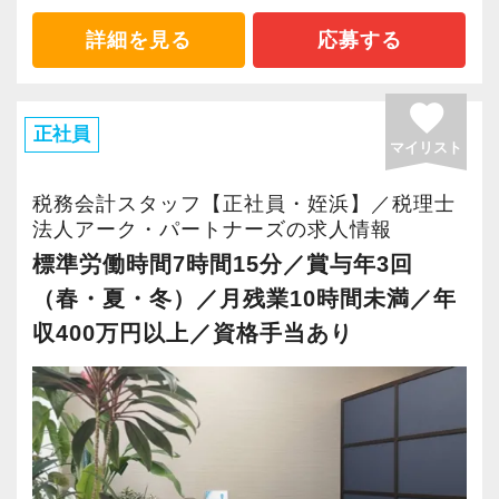
と言えるでしょう。
見が身につく ■
詳細を見る
応募する
業務では最新のクラウドサービスやITツールを
税務会計業界を全く知らない状態から今では最
使っています。またグループ内にAIツールの開
前線で活躍し、中には資格の取得に成功した先
favorite
発チームを構築し、今後もIT化、デジタル化を
輩も多数在籍しており、社員全員に平等なチャ
正社員
進める計画なので、先進的な業務スタイルの知
マイリスト
ンスと可能性がある環境です。
見を蓄えられます。
税務会計スタッフ【正社員・姪浜】／税理士
《対面コミュニケーションを大切にする税理士
法人アーク・パートナーズの求人情報
■ どこまでも一貫してクライアントに伴走でき
法人》
標準労働時間7時間15分／賞与年3回
る ■
スバルの特徴として、何よりも「対面」で話す
（春・夏・冬）／月残業10時間未満／年
信用と信頼の積み上げが重要な仕事だからこ
ことを大切にしています。
収400万円以上／資格手当あり
そ、「最初だけ話して終わり」にはしません。
感染症対策や業務効率の面から、最近ではオン
「話しやすさNo.1」を目指して、あなたのファ
ラインをベースにしたサポートを行う事務所も
ンを増やしてください。
少なくありません。
【マネジメントやキャリアチェンジ、メンバー
もちろん、私たちも必要に応じてZoomやメー
自身の「挑戦」を重視】