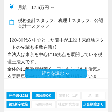
currency_yen
ません。
月給
：17.5万円 ～
世の中のすべての起業家のために、メンバー全
税務会計スタッフ、税理士スタッフ、公認
員で組織としてさらにブラッシュアップし、本
content_paste
会計士スタッフ
当に価値のあるサービスを提供し続けることに
取り組んでいきます。
【20-30代を中心とした若手が主役！未経験スタ
ートの先輩も多数在籍♪】
【スタートアップ税理士法人はココが違う】
当法人は東京を中心に15拠点を展開している税
■ 会社設立前後や中小規模のクライアントがタ
理士法人です。
ーゲット ■
全体的に年齢層が若く、フレキシブル＆活気あ
業種業界を問わず毎日のように新規案件が増加
keyboard_arrow_down
続きを読む
る雰囲気の中で、日々業務に取り組んでいま
中。様々な業種の会社設立や税務課題解決に強
す！
みを持つプロとして、稀有な経験を積むことが
できます。
完全週休2日
未経験OK
残業30h以内
急 募
社員数270名を超える規模がありながら、中小企
第2新卒歓迎
時間調整可
独立開業支援
歩合制度あり
業を中心にサポートしているのも当法人の特徴
■ クラウド／ITにも強く、業界最先端の業務知