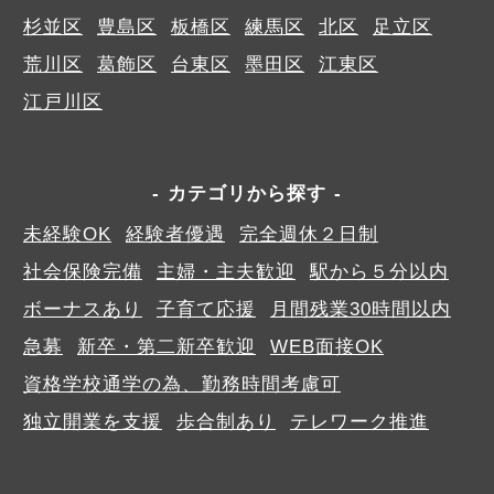
杉並区
豊島区
板橋区
練馬区
北区
足立区
荒川区
葛飾区
台東区
墨田区
江東区
江戸川区
カテゴリから探す
未経験OK
経験者優遇
完全週休２日制
社会保険完備
主婦・主夫歓迎
駅から５分以内
ボーナスあり
子育て応援
月間残業30時間以内
急募
新卒・第二新卒歓迎
WEB面接OK
資格学校通学の為、勤務時間考慮可
独立開業を支援
歩合制あり
テレワーク推進