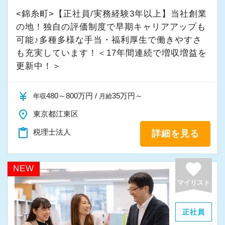
金融機関などからのご紹介やサービス拡充によ
クライアントとともに成長を続ける私たち、ス
き方が可能です。
<錦糸町>【正社員/実務経験3年以上】当社創業
る顧問料の値上げ交渉など…
タートアップ税理士法人で、あなた自身のステ
育児や介護、天候不順などで出勤できない場合
の地！独自の評価制度で早期キャリアアップも
各々の強みを活かせる方法でOK！
ップアップを私たちと一緒に目指してみません
可能♪多種多様な手当・福利厚生で働きやすさ
は、リモートワークも利用できます。
か。
も充実しています！＜17年間連続で増収増益を
ただ、これらはあくまで個別の成果として固定
更新中！＞
プライベートも大切にできる環境で、残業は少
給以上の部分を評価・還元するためのものとし
採用動画① ～突撃インタビュー スタートア
なめ。確定申告時期などの繁忙期を除けば、全
て実施しています。
currency_yen
480～800万円 /
35万円～
ップ税理士法人のいいところ聞いてみた～
年収
月給
員が定時後30分以内に退社しています！
「営業ノルマ」は特に定めていませんのでご安
place
完全週休2日制＆年間休日127日（令和7年度）
東京都江東区
心ください。
で、有給休暇は年間10日以上の取得を実践中。
content_paste
税理士法人
詳細を見る
採用動画② スタートアップの「社員に密着さ
学校行事や家庭の都合にも配慮しており、有給
《求める人物像／応募条件》
せてもらえませんか？」
消化率が高い事務所です。
◎未経験OK！人柄と意欲重視の採用です！
favorite
NEW
そのため税理士資格の取得を目指す方も、学習
◎何でも興味を持って吸収できる知的好奇心旺
マイリスト
との両立を応援します。
盛な方
子育て中の方も歓迎しており、お子さんの急な
◎対面のコミュニケーションを大切にしたい方
正社員
体調不良や学校行事なども考慮しますのでご安