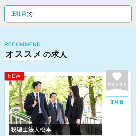
◆ 仲間と協力すること
お客様は、創業間もないベンチャー企業から老
たいと思っています。
◆ 人のために動けること
舗まで多岐にわたります。
正社員
(3)
充実した待遇や評価制度、働きやすさの整備な
◆ 変化を楽しむこと
業種もサービス業、小売業、建設業、医療法
どもこうした目標に向けた取り組みの一部で
◆ 挑戦を恐れないこと
人、公益法人などさまざまです。
す。
◆ 成長を止めないこと
幅広い業界の知識を身につけながら、専門家と
RECOMMEND
してキャリアを築ける環境です。
【頑張るほど収入も増える明確な評価体制】
オススメ
の求人
この7つの要素に共感するメンバーが集まってい
担当する顧問先の売上や新規開拓など、複数の
ます。
【あなたの頑張りを正当に評価します】
項目ごとに評価基準を設け成果に応じてインセ
それぞれが自分自身の目標に向かって主体的に
インセンティブ制度を設けているため、頑張り
favorite
NEW
ンティブを支給しています。
行動でき、お互いに協力し、常に感謝しあえる
次第で大幅な収入アップが可能です。
マイリスト
頑張るほど収入もUP！
環境です。
また、これまで毎年すべてのスタッフが昇給し
中には固定給＋20万～40万円のインセンティブ
だからこそ、いつでも笑顔が絶えず、たとえ辛
ており、あなたの努力をしっかりと給与に反映
正社員
をほぼ毎月受け取っている人もいますよ♪
い・苦しい・厳しい状況でも、楽しさとやりが
します。
いを見つけながら仕事ができるのだと考えてい
具体的なやり方にこうしなければならないとい
ます。
【自由度の高い働き方が可能】
った決まりはなく、電話やDMによる新規開拓・
税理士法人松本
フレックスタイム制を導入しており、柔軟な働