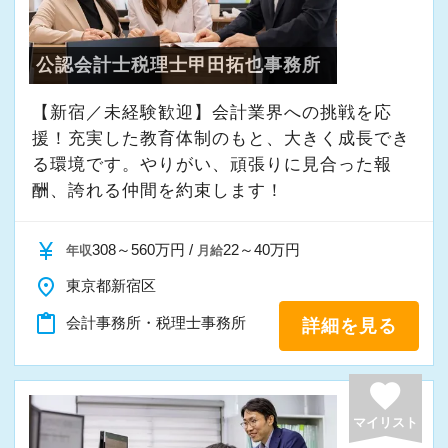
心ください。
《入社後の流れ》
まずは使用しているシステムの把握と基本の入
公認会計士税理士甲田拓也事務所
【相続税にもチャレンジできます！】
力業務からスタートしていただきます。
当事務所は、法人・個人の税務に加え、相続税
並行して先輩と一緒に訪問同行しながらお客様
【新宿／未経験歓迎】会計業界への挑戦を応
申告を幅広く手掛けております。
援！充実した教育体制のもと、大きく成長でき
との接し方・商談のポイントなどをOJT形式で
これまでの経験を生かし、即戦力として相続税
る環境です。やりがい、頑張りに見合った報
学んでいただく流れです。
申告や相続対策に携わることができます。ま
酬、誇れる仲間を約束します！
た、未経験の方もご安心ください。
大体2年ほどで必要な知識・スキルを身につけて
充実した所内研修と、先輩による丁寧なサポー
currency_yen
308～560万円 /
22～40万円
年収
月給
アシスタントを卒業します。
ト体制のもと、着実にスキルを習得し、キャリ
place
東京都新宿区
アアップを目指せる環境です。
《他業界の経験も活かせる醍醐味も！》
content_paste
会計事務所・税理士事務所
詳細を見る
相続税申告の経験は、将来的に資産税や事業承
当法人での業務はベースが「対面コミュニケー
継分野のスペシャリストとして活躍するための
ション」にあるため、営業職はもちろん販売・
大きな強みとなります。
favorite
サービスなど接客業の幅広い経験を活かすこと
税理士としてのキャリアを深めたい方、資産税
マイリスト
ができます！
分野に挑戦したい方にとって、理想的な環境で