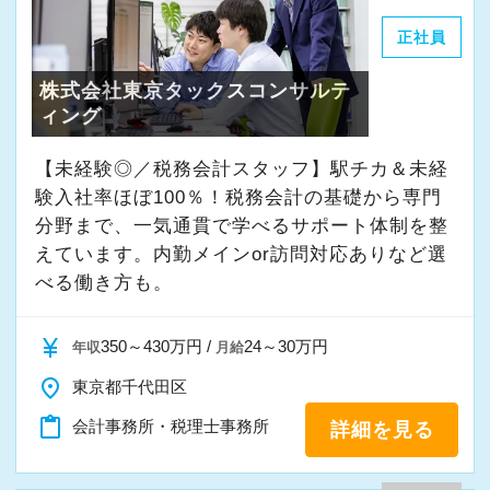
接客以外でもお客様の業種や業務に関する知識
すよ！
正社員
など、相手の理解につながる知識と経験も活か
してもらえればと思います。
株式会社東京タックスコンサルテ
【こんな方を歓迎します】
ィング
・誠実に仕事に取り組める方
一方で、経理など事務作業の延長上にあると捉
・お客様や仲間との信頼関係を大切にできる方
【未経験◎／税務会計スタッフ】駅チカ＆未経
えてしまうとギャップを感じるかもしれませ
・向上心を持ち、学び続ける姿勢がある方
験入社率ほぼ100％！税務会計の基礎から専門
ん。
分野まで、一気通貫で学べるサポート体制を整
経理などの知識は業務に役立つことも多いです
えています。内勤メインor訪問対応ありなど選
が、その知識をお客様とのコミュニケーション
べる働き方も。
に役立てられることが重要になります。
currency_yen
350～430万円 /
24～30万円
年収
月給
【各自の裁量でコントロールできるフレックス
place
東京都千代田区
タイム制】
慣れてくれば、業務の段取りや進め方は原則自
content_paste
会計事務所・税理士事務所
詳細を見る
由です。
中小企業の社長を相手に業務を進めることが多