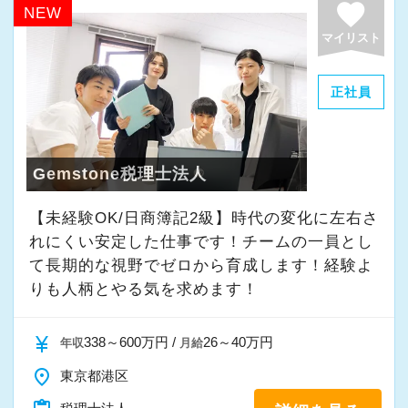
favorite
NEW
いため、先方のスケジュールに合わせて稼働時
マイリスト
間を各自で調整しやすくしています。
正社員
【それぞれのスキルアップ・キャリアアップを
後押し】
実地研修実践を集中的に行い、未経験の方も最
Gemstone税理士法人
短1年、遅くとも2年で一人前に育て上げていま
す。
【未経験OK/日商簿記2級】時代の変化に左右さ
税務の研修、それぞれでの勉強会などを通じて
れにくい安定した仕事です！チームの一員とし
スキルアップを図るほか、社会保険や登記など
て⻑期的な視野でゼロから育成します！経験よ
付帯業務の研修も必要に応じて行っていますの
りも人柄とやる気を求めます！
で実務で困らない知識を着実に身に付けられま
す。
currency_yen
338～600万円 /
26～40万円
年収
月給
上記研修以外にも相談しやすい環境のため一人
place
東京都港区
で悩むことなくスキルアップを目指せます。