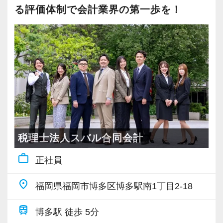
ますます取り組んでいくので、たとえ経験の浅
る評価体制で会計業界の第一歩を！
い方でも、意欲と気概を持たれていれば、必ず
ご活躍いただけます。
◆チームで業務に取り組み、みんなで助け合
う社風です！
◆わからないことはすぐに聞けるメンバー間
の風通しの良さが自慢！
◆仕事やチームの課題にはみんなで解決に臨
みます！
税理士法人スバル合同会計
私たち自身も設立から間もないベンチャー組織
work_outline
正社員
です。
一人ひとりの振る舞いがこれからの組織のカル
place
福岡県福岡市博多区博多駅南1丁目2-18
チャーを作ります。
自分たちの手で、イチから会社組織を作ってい
train
博多駅 徒歩 5分
くという経験は、他の事務所ではなかなかでき