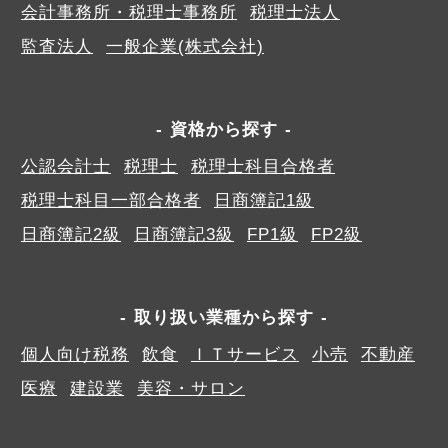
会計事務所・税理士事務所
税理士法人
監査法人
一般企業(株式会社)
資格から探す
公認会計士
税理士
税理士科目合格者
税理士科目一部合格者
日商簿記1級
日商簿記2級
日商簿記3級
FP1級
FP2級
取り扱い業種から探す
個人向け税務
飲食
ＩＴサービス
小売
不動産
医療
建設業
美容・サロン