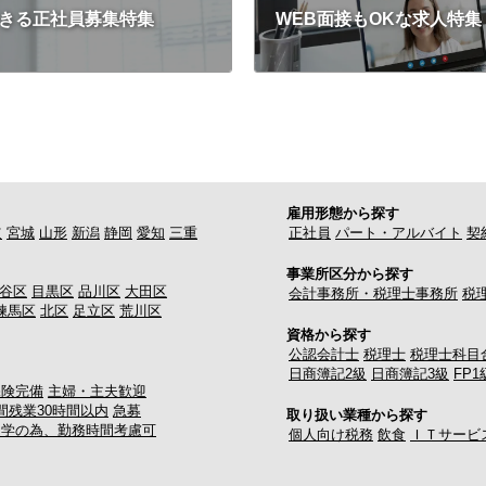
きる正社員募集特集
WEB面接もOKな求人特集
雇用形態から探す
道
宮城
山形
新潟
静岡
愛知
三重
正社員
パート・アルバイト
契
事業所区分から探す
谷区
目黒区
品川区
大田区
会計事務所・税理士事務所
税
練馬区
北区
足立区
荒川区
資格から探す
公認会計士
税理士
税理士科目
日商簿記2級
日商簿記3級
FP1
保険完備
主婦・主夫歓迎
間残業30時間以内
急募
取り扱い業種から探す
通学の為、勤務時間考慮可
個人向け税務
飲食
ＩＴサービ