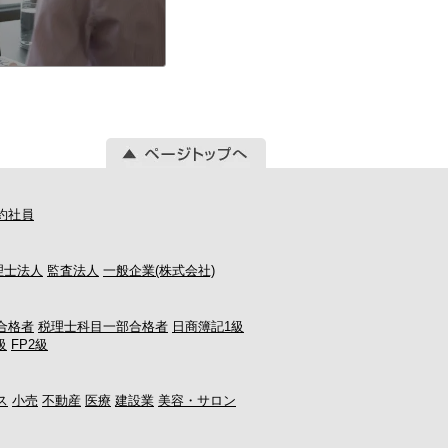
約社員
理士法人
監査法人
一般企業(株式会社)
合格者
税理士科目一部合格者
日商簿記1級
級
FP2級
ス
小売
不動産
医療
建設業
美容・サロン