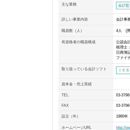
主な業務
会計監
詳しい事業内容
会計事
職員数（人）
4人 (
有資格者の職員構成
公認会
税理士
日商簿
ファイ
取り扱っている会計ソフト
ＩＣＳ
資本金・売上実績
TEL
03-3798
FAX
03-3798
設立（年）
1980年
ホームページURL
http://