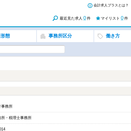
会計求人プラスとは？
0
0
最近見た求人
件
マイリスト
件
用形態
事務所区分
働き方
計事務所
務所・税理士事務所
014