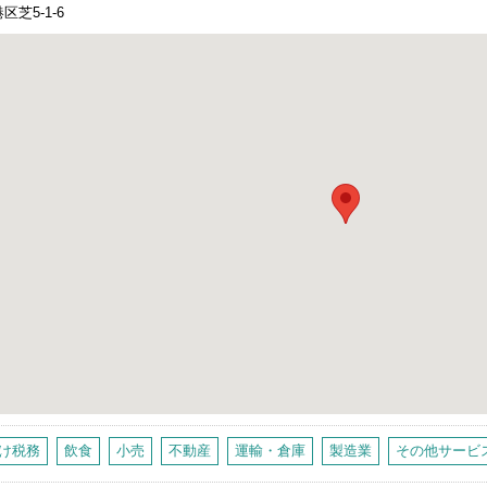
区芝5-1-6
け税務
飲食
小売
不動産
運輸・倉庫
製造業
その他サービ