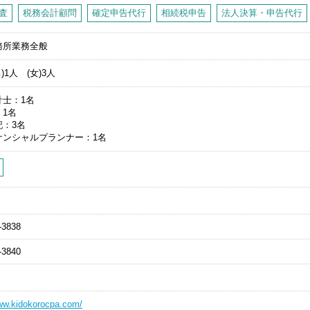
査
税務会計顧問
確定申告代行
相続税申告
法人決算・申告代行
務所業務全般
男)1人 (女)3人
計士
1名
1名
記
3名
ナンシャルプランナー
1名
-3838
-3840
www.kidokorocpa.com/