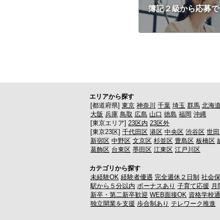
簿記２級から応募で
エリアから探す
[都道府県]
東京
神奈川
千葉
埼玉
群馬
北海
大阪
兵庫
鳥取
広島
山口
徳島
福岡
沖縄
[東京エリア]
23区内
23区外
[東京23区]
千代田区
港区
中央区
渋谷区
世田
新宿区
中野区
文京区
杉並区
豊島区
板橋区
葛飾区
台東区
墨田区
江東区
江戸川区
カテゴリから探す
未経験OK
経験者優遇
完全週休２日制
社会
駅から５分以内
ボーナスあり
子育て応援
月
新卒・第二新卒歓迎
WEB面接OK
資格学校
独立開業を支援
歩合制あり
テレワーク推進