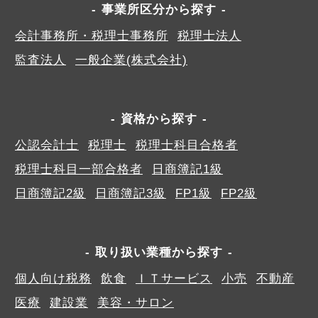
事業所区分から探す
会計事務所・税理士事務所
税理士法人
監査法人
一般企業(株式会社)
資格から探す
公認会計士
税理士
税理士科目合格者
税理士科目一部合格者
日商簿記1級
日商簿記2級
日商簿記3級
FP1級
FP2級
取り扱い業種から探す
個人向け税務
飲食
ＩＴサービス
小売
不動産
医療
建設業
美容・サロン