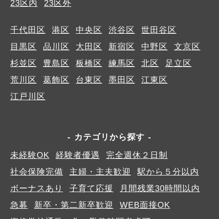
23区内
23区外
千代田区
港区
中央区
渋谷区
世田谷区
目黒区
品川区
大田区
新宿区
中野区
文京区
杉並区
豊島区
板橋区
練馬区
北区
足立区
荒川区
葛飾区
台東区
墨田区
江東区
江戸川区
カテゴリから探す
未経験OK
経験者優遇
完全週休２日制
社会保険完備
主婦・主夫歓迎
駅から５分以内
ボーナスあり
子育て応援
月間残業30時間以内
急募
新卒・第二新卒歓迎
WEB面接OK