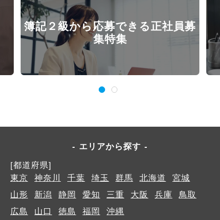
簿記２級から応募できる正社員募
集特集
エリアから探す
[都道府県]
東京
神奈川
千葉
埼玉
群馬
北海道
宮城
山形
新潟
静岡
愛知
三重
大阪
兵庫
鳥取
広島
山口
徳島
福岡
沖縄