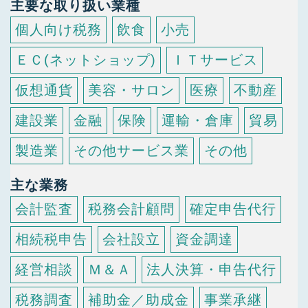
主要な取り扱い業種
個人向け税務
飲食
小売
ＥＣ(ネットショップ)
ＩＴサービス
仮想通貨
美容・サロン
医療
不動産
建設業
金融
保険
運輸・倉庫
貿易
製造業
その他サービス業
その他
主な業務
会計監査
税務会計顧問
確定申告代行
相続税申告
会社設立
資金調達
経営相談
Ｍ＆Ａ
法人決算・申告代行
税務調査
補助金／助成金
事業承継