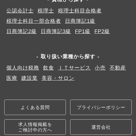
公認会計士
税理士
税理士科目合格者
税理士科目一部合格者
日商簿記1級
日商簿記2級
日商簿記3級
FP1級
FP2級
取り扱い業種から探す
個人向け税務
飲食
ＩＴサービス
小売
不動産
医療
建設業
美容・サロン
よくある質問
プライバシーポリシー
求人情報掲載を
運営会社
ご検討中の方へ