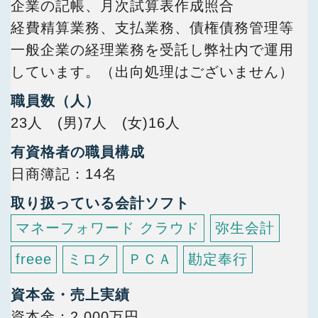
企業の記帳、月次試算表作成照合
経費精算業務、支払業務、債権債務管理等
一般企業の経理業務を受託し弊社内で運用
しています。（出向処理はございません）
職員数（人）
23人 (男)7人 (女)16人
有資格者の職員構成
日商簿記
14名
取り扱っている会計ソフト
マネーフォワード クラウド
弥生会計
freee
ミロク
ＰＣＡ
勘定奉行
資本金・売上実績
資本金：2,000万円