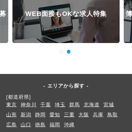
募
WEB面接もOKな求人特集
エリアから探す
[都道府県]
東京
神奈川
千葉
埼玉
群馬
北海道
宮城
山形
新潟
静岡
愛知
三重
大阪
兵庫
鳥取
広島
山口
徳島
福岡
沖縄