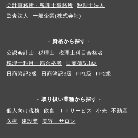
会計事務所・税理士事務所
税理士法人
監査法人
一般企業(株式会社)
資格から探す
公認会計士
税理士
税理士科目合格者
税理士科目一部合格者
日商簿記1級
日商簿記2級
日商簿記3級
FP1級
FP2級
取り扱い業種から探す
個人向け税務
飲食
ＩＴサービス
小売
不動産
医療
建設業
美容・サロン