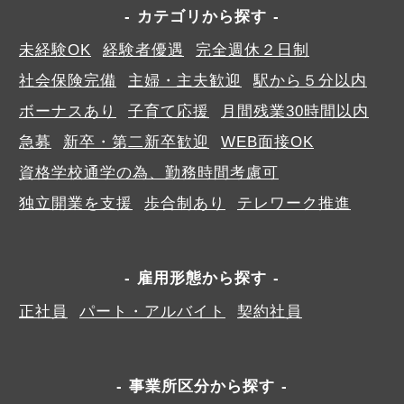
カテゴリから探す
未経験OK
経験者優遇
完全週休２日制
社会保険完備
主婦・主夫歓迎
駅から５分以内
ボーナスあり
子育て応援
月間残業30時間以内
急募
新卒・第二新卒歓迎
WEB面接OK
資格学校通学の為、勤務時間考慮可
独立開業を支援
歩合制あり
テレワーク推進
雇用形態から探す
正社員
パート・アルバイト
契約社員
事業所区分から探す