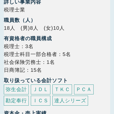
詳しい事業内容
税理士業
職員数（人）
18人 (男)8人 (女)10人
有資格者の職員構成
税理士
3名
税理士科目一部合格者
5名
社会保険労務士
1名
日商簿記
15名
取り扱っている会計ソフト
弥生会計
ＪＤＬ
ＴＫＣ
ＰＣＡ
勘定奉行
ＩＣＳ
達人シリーズ
資本金・売上実績