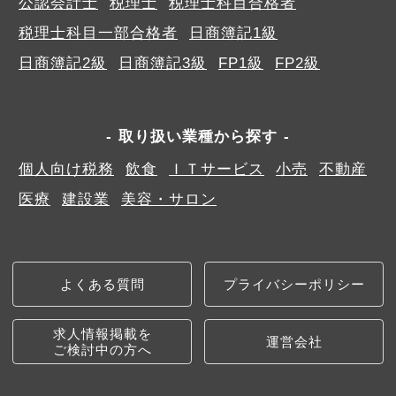
公認会計士
税理士
税理士科目合格者
税理士科目一部合格者
日商簿記1級
日商簿記2級
日商簿記3級
FP1級
FP2級
取り扱い業種から探す
個人向け税務
飲食
ＩＴサービス
小売
不動産
医療
建設業
美容・サロン
よくある質問
プライバシーポリシー
求人情報掲載を
運営会社
ご検討中の方へ