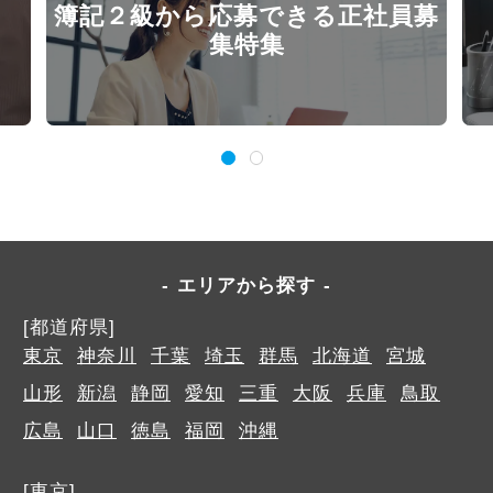
簿記２級から応募できる正社員募
集特集
エリアから探す
[都道府県]
東京
神奈川
千葉
埼玉
群馬
北海道
宮城
山形
新潟
静岡
愛知
三重
大阪
兵庫
鳥取
広島
山口
徳島
福岡
沖縄
[東京]