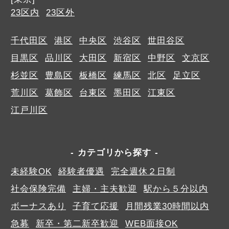
23区内
23区外
千代田区
港区
中央区
渋谷区
世田谷区
目黒区
品川区
大田区
新宿区
中野区
文京区
杉並区
豊島区
板橋区
練馬区
北区
足立区
荒川区
葛飾区
台東区
墨田区
江東区
江戸川区
カテゴリから探す
未経験OK
経験者優遇
完全週休２日制
社会保険完備
主婦・主夫歓迎
駅から５分以内
ボーナスあり
子育て応援
月間残業30時間以内
急募
新卒・第二新卒歓迎
WEB面接OK