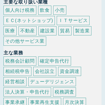
主要な取り扱い業種
個人向け税務
飲食
小売
ＥＣ(ネットショップ)
ＩＴサービス
医療
不動産
建設業
貿易
製造業
その他サービス業
主な業務
税務会計顧問
確定申告代行
相続税申告
会社設立
資金調達
経営相談
デューデリジェンス
法人決算・申告代行
税務調査
事業承継
事業再生支援
月次決算