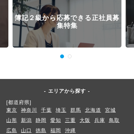
簿記２級から応募できる正社員募
集特集
エリアから探す
[都道府県]
東京
神奈川
千葉
埼玉
群馬
北海道
宮城
山形
新潟
静岡
愛知
三重
大阪
兵庫
鳥取
広島
山口
徳島
福岡
沖縄