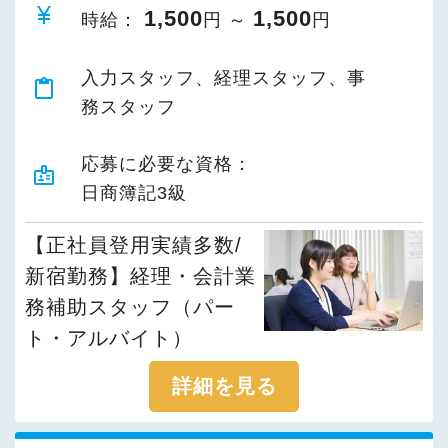
currency_yen
1,500
1,500
時給：
円 ～
円
入力スタッフ、経理スタッフ、事
content_paste
務スタッフ
応募に必要な資格：
badge
日商簿記3級
【正社員登用実績多数/
新宿勤務】経理・会計業
務補助スタッフ（パー
ト・アルバイト）
詳細を見る