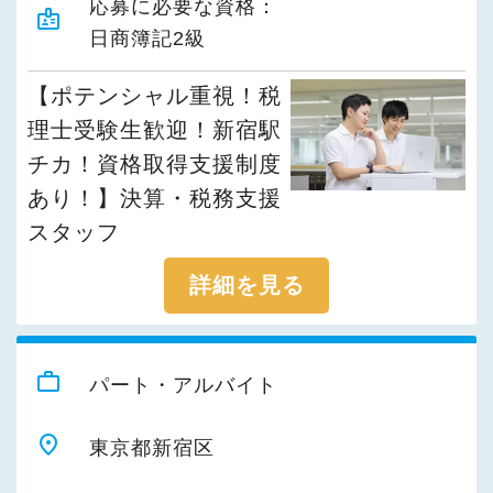
応募に必要な資格：
badge
日商簿記2級
【ポテンシャル重視！税
理士受験生歓迎！新宿駅
チカ！資格取得支援制度
あり！】決算・税務支援
スタッフ
詳細を見る
work_outline
パート・アルバイト
place
東京都新宿区