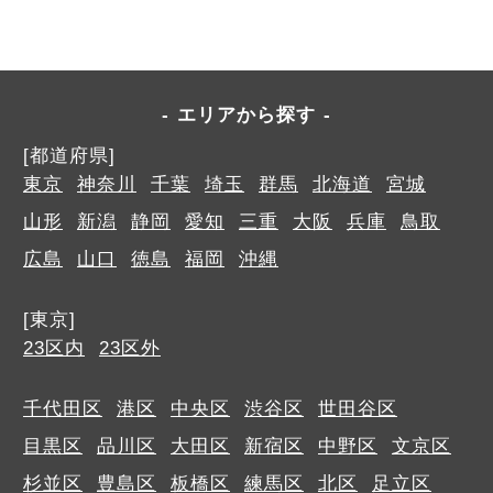
エリアから探す
[都道府県]
東京
神奈川
千葉
埼玉
群馬
北海道
宮城
山形
新潟
静岡
愛知
三重
大阪
兵庫
鳥取
広島
山口
徳島
福岡
沖縄
[東京]
23区内
23区外
千代田区
港区
中央区
渋谷区
世田谷区
目黒区
品川区
大田区
新宿区
中野区
文京区
杉並区
豊島区
板橋区
練馬区
北区
足立区