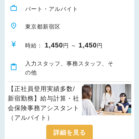
work_outline
パート・アルバイト
place
東京都新宿区
currency_yen
1,450
1,450
時給：
円 ～
円
入力スタッフ、事務スタッフ、そ
content_paste
の他
【正社員登用実績多数/
新宿勤務】給与計算・社
会保険事務アシスタント
（アルバイト）
詳細を見る