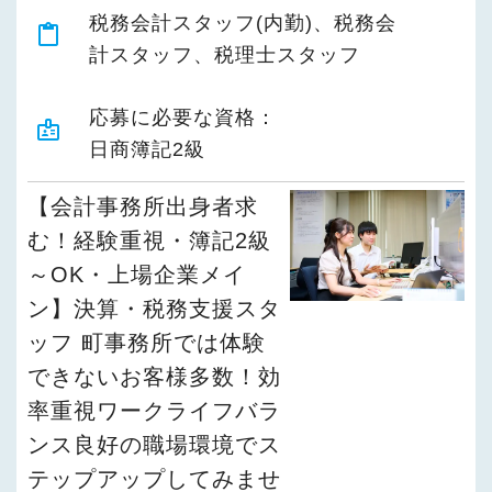
税務会計スタッフ(内勤)、税務会
content_paste
計スタッフ、税理士スタッフ
応募に必要な資格：
badge
日商簿記2級
【会計事務所出身者求
む！経験重視・簿記2級
～OK・上場企業メイ
ン】決算・税務支援スタ
ッフ 町事務所では体験
できないお客様多数！効
率重視ワークライフバラ
ンス良好の職場環境でス
テップアップしてみませ