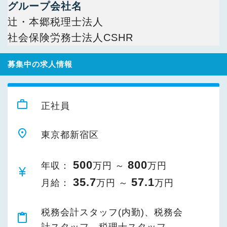
グループ会社名
辻・本郷税理士法人
社会保険労務士法人CSHR
募集中の求人情報
work_outline
正社員
place
東京都新宿区
500
800
年収：
万円 ～
万円
currency_yen
35.7
57.1
月給：
万円 ～
万円
税務会計スタッフ(内勤)、税務会
content_paste