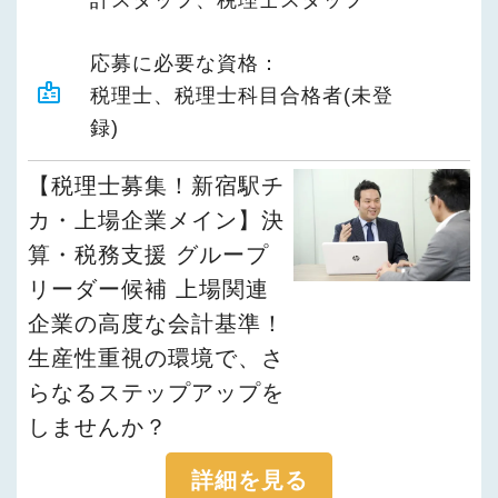
計スタッフ、税理士スタッフ
応募に必要な資格：
badge
税理士、税理士科目合格者(未登
録)
【税理士募集！新宿駅チ
カ・上場企業メイン】決
算・税務支援 グループ
リーダー候補 上場関連
企業の高度な会計基準！
生産性重視の環境で、さ
らなるステップアップを
しませんか？
詳細を見る