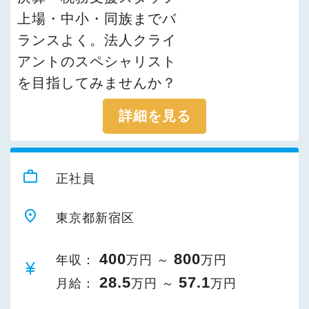
上場・中小・同族までバ
ランスよく。法人クライ
アントのスペシャリスト
を目指してみませんか？
詳細を見る
work_outline
正社員
place
東京都新宿区
400
800
年収：
万円 ～
万円
currency_yen
28.5
57.1
月給：
万円 ～
万円