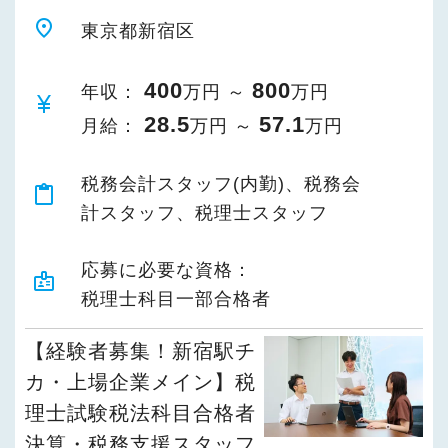
place
東京都新宿区
400
800
年収：
万円 ～
万円
currency_yen
28.5
57.1
月給：
万円 ～
万円
税務会計スタッフ(内勤)、税務会
content_paste
計スタッフ、税理士スタッフ
応募に必要な資格：
badge
税理士科目一部合格者
【経験者募集！新宿駅チ
カ・上場企業メイン】税
理士試験税法科目合格者
決算・税務支援スタッフ