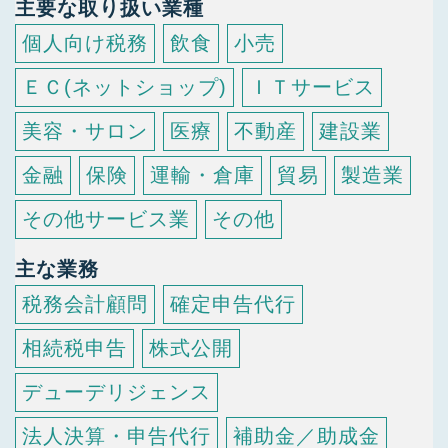
主要な取り扱い業種
個人向け税務
飲食
小売
ＥＣ(ネットショップ)
ＩＴサービス
美容・サロン
医療
不動産
建設業
金融
保険
運輸・倉庫
貿易
製造業
その他サービス業
その他
主な業務
税務会計顧問
確定申告代行
相続税申告
株式公開
デューデリジェンス
法人決算・申告代行
補助金／助成金