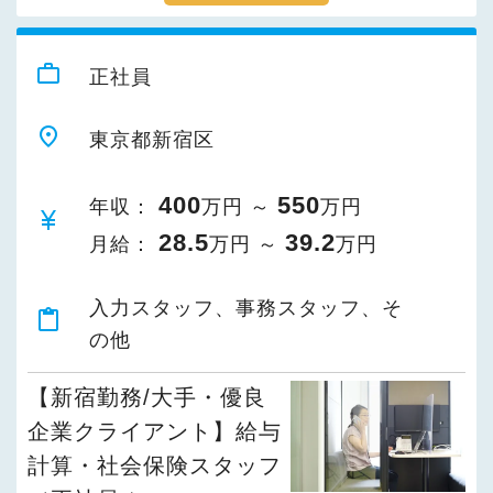
work_outline
正社員
place
東京都新宿区
400
550
年収：
万円 ～
万円
currency_yen
28.5
39.2
月給：
万円 ～
万円
入力スタッフ、事務スタッフ、そ
content_paste
の他
【新宿勤務/大手・優良
企業クライアント】給与
計算・社会保険スタッフ