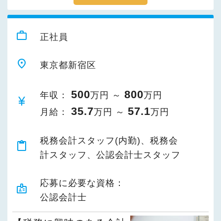
work_outline
正社員
place
東京都新宿区
500
800
年収：
万円 ～
万円
currency_yen
35.7
57.1
月給：
万円 ～
万円
税務会計スタッフ(内勤)、税務会
content_paste
計スタッフ、公認会計士スタッフ
応募に必要な資格：
badge
公認会計士