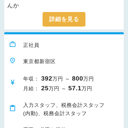
んか
詳細を見る
work_outline
正社員
place
東京都新宿区
392
800
年収：
万円 ～
万円
currency_yen
25
57.1
月給：
万円 ～
万円
入力スタッフ、税務会計スタッフ
content_paste
(内勤)、税務会計スタッフ