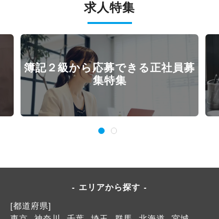
求人特集
簿記２級から応募できる正社員募
集特集
エリアから探す
[都道府県]
東京
神奈川
千葉
埼玉
群馬
北海道
宮城