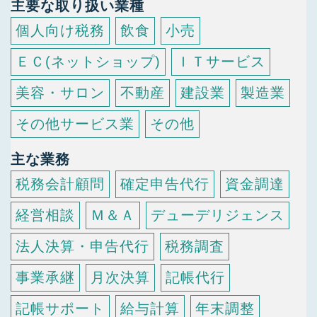
主要な取り扱い業種
個人向け税務
飲食
小売
ＥＣ(ネットショップ)
ＩＴサービス
美容・サロン
不動産
建設業
製造業
その他サービス業
その他
主な業務
税務会計顧問
確定申告代行
資金調達
経営相談
Ｍ＆Ａ
デューデリジェンス
法人決算・申告代行
税務調査
事業承継
月次決算
記帳代行
記帳サポート
給与計算
年末調整