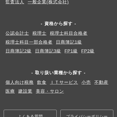
監査法人
一般企業(株式会社)
資格から探す
公認会計士
税理士
税理士科目合格者
税理士科目一部合格者
日商簿記1級
日商簿記2級
日商簿記3級
FP1級
FP2級
取り扱い業種から探す
個人向け税務
飲食
ＩＴサービス
小売
不動産
医療
建設業
美容・サロン
よくある質問
プライバシーポリシー