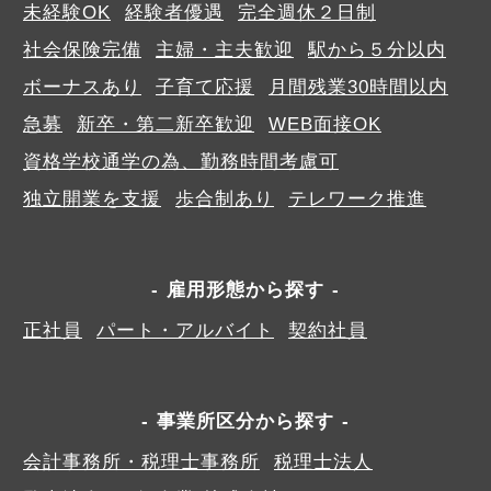
未経験OK
経験者優遇
完全週休２日制
社会保険完備
主婦・主夫歓迎
駅から５分以内
ボーナスあり
子育て応援
月間残業30時間以内
急募
新卒・第二新卒歓迎
WEB面接OK
資格学校通学の為、勤務時間考慮可
独立開業を支援
歩合制あり
テレワーク推進
雇用形態から探す
正社員
パート・アルバイト
契約社員
事業所区分から探す
会計事務所・税理士事務所
税理士法人