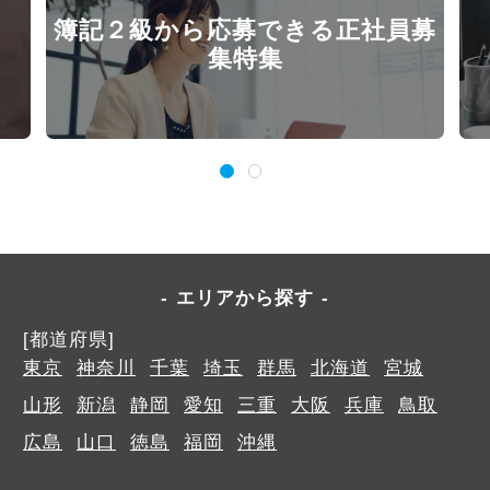
簿記２級から応募できる正社員募
集特集
エリアから探す
[都道府県]
東京
神奈川
千葉
埼玉
群馬
北海道
宮城
山形
新潟
静岡
愛知
三重
大阪
兵庫
鳥取
広島
山口
徳島
福岡
沖縄