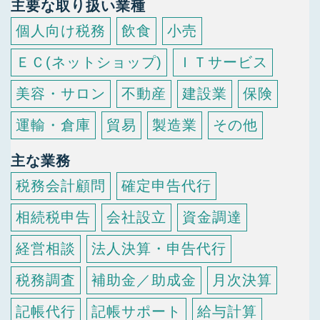
主要な取り扱い業種
個人向け税務
飲食
小売
ＥＣ(ネットショップ)
ＩＴサービス
美容・サロン
不動産
建設業
保険
運輸・倉庫
貿易
製造業
その他
主な業務
税務会計顧問
確定申告代行
相続税申告
会社設立
資金調達
経営相談
法人決算・申告代行
税務調査
補助金／助成金
月次決算
記帳代行
記帳サポート
給与計算