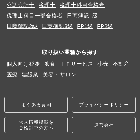
公認会計士
税理士
税理士科目合格者
税理士科目一部合格者
日商簿記1級
日商簿記2級
日商簿記3級
FP1級
FP2級
取り扱い業種から探す
個人向け税務
飲食
ＩＴサービス
小売
不動産
医療
建設業
美容・サロン
よくある質問
プライバシーポリシー
求人情報掲載を
運営会社
ご検討中の方へ