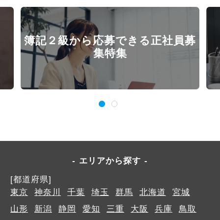
簿記２級から応募できる正社員募
集特集
エリアから探す
[都道府県]
東京
神奈川
千葉
埼玉
群馬
北海道
宮城
山形
新潟
静岡
愛知
三重
大阪
兵庫
鳥取