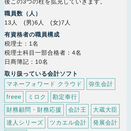
後この3つの柱を拡充していきます。
職員数（人）
13人 (男)6人 (女)7人
有資格者の職員構成
税理士
1名
税理士科目一部合格者
4名
日商簿記
10名
取り扱っている会計ソフト
マネーフォワード クラウド
弥生会計
freee
ミロク
勘定奉行
財務顧問・財務応援
会計王
大蔵大臣
達人シリーズ
ツカエル会計
発展会計