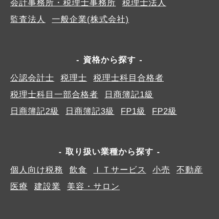
会計事務所・税理士事務所
税理士法人
監査法人
一般企業(株式会社)
資格から探す
公認会計士
税理士
税理士科目合格者
税理士科目一部合格者
日商簿記1級
日商簿記2級
日商簿記3級
FP1級
FP2級
取り扱い業種から探す
個人向け税務
飲食
ＩＴサービス
小売
不動産
医療
建設業
美容・サロン