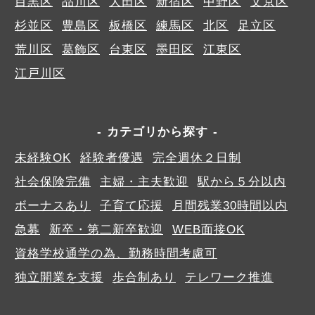
目黒区
品川区
大田区
新宿区
中野区
文京区
杉並区
豊島区
板橋区
練馬区
北区
足立区
荒川区
葛飾区
台東区
墨田区
江東区
江戸川区
カテゴリから探す
未経験OK
経験者優遇
完全週休２日制
社会保険完備
主婦・主夫歓迎
駅から５分以内
ボーナスあり
子育て応援
月間残業30時間以内
急募
新卒・第二新卒歓迎
WEB面接OK
資格学校通学の為、勤務時間考慮可
独立開業を支援
歩合制あり
テレワーク推進