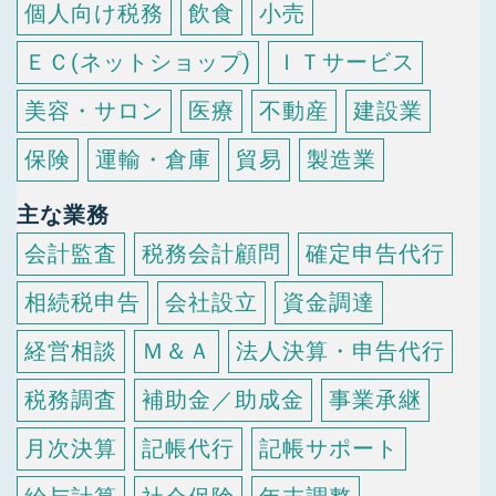
個人向け税務
飲食
小売
ＥＣ(ネットショップ)
ＩＴサービス
美容・サロン
医療
不動産
建設業
保険
運輸・倉庫
貿易
製造業
主な業務
会計監査
税務会計顧問
確定申告代行
相続税申告
会社設立
資金調達
経営相談
Ｍ＆Ａ
法人決算・申告代行
税務調査
補助金／助成金
事業承継
月次決算
記帳代行
記帳サポート