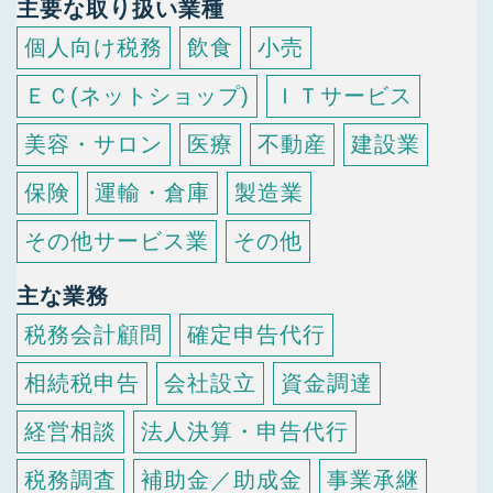
主要な取り扱い業種
個人向け税務
飲食
小売
ＥＣ(ネットショップ)
ＩＴサービス
美容・サロン
医療
不動産
建設業
保険
運輸・倉庫
製造業
その他サービス業
その他
主な業務
税務会計顧問
確定申告代行
相続税申告
会社設立
資金調達
経営相談
法人決算・申告代行
税務調査
補助金／助成金
事業承継