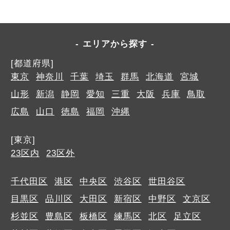
エリアから探す
[都道府県]
東京
神奈川
千葉
埼玉
群馬
北海道
宮城
山形
新潟
静岡
愛知
三重
大阪
兵庫
鳥取
広島
山口
徳島
福岡
沖縄
[東京]
23区内
23区外
千代田区
港区
中央区
渋谷区
世田谷区
目黒区
品川区
大田区
新宿区
中野区
文京区
杉並区
豊島区
板橋区
練馬区
北区
足立区