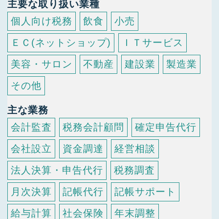
主要な取り扱い業種
個人向け税務
飲食
小売
ＥＣ(ネットショップ)
ＩＴサービス
美容・サロン
不動産
建設業
製造業
その他
主な業務
会計監査
税務会計顧問
確定申告代行
会社設立
資金調達
経営相談
法人決算・申告代行
税務調査
月次決算
記帳代行
記帳サポート
給与計算
社会保険
年末調整