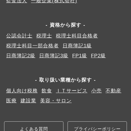
監査法人
一般企業(株式会社)
資格から探す
公認会計士
税理士
税理士科目合格者
税理士科目一部合格者
日商簿記1級
日商簿記2級
日商簿記3級
FP1級
FP2級
取り扱い業種から探す
個人向け税務
飲食
ＩＴサービス
小売
不動産
医療
建設業
美容・サロン
よくある質問
プライバシーポリシー