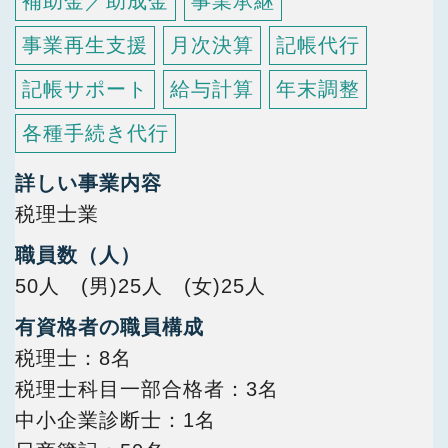
補助金／助成金
事業承継
事業再生支援
月次決算
記帳代行
記帳サポート
給与計算
年末調整
各種手続き代行
詳しい事業内容
税理士業
職員数（人）
50人 (男)25人 (女)25人
有資格者の職員構成
税理士
8名
税理士科目一部合格者
3名
中小企業診断士
1名