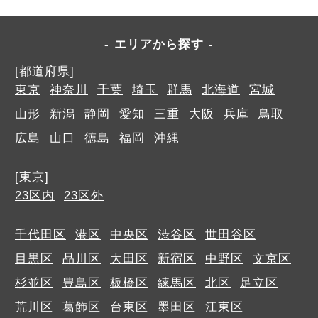
エリアから探す
[都道府県]
東京
神奈川
千葉
埼玉
群馬
北海道
宮城
山形
新潟
静岡
愛知
三重
大阪
兵庫
鳥取
広島
山口
徳島
福岡
沖縄
[東京]
23区内
23区外
千代田区
港区
中央区
渋谷区
世田谷区
目黒区
品川区
大田区
新宿区
中野区
文京区
杉並区
豊島区
板橋区
練馬区
北区
足立区
荒川区
葛飾区
台東区
墨田区
江東区