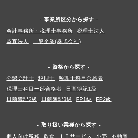
事業所区分から探す
会計事務所・税理士事務所
税理士法人
監査法人
一般企業(株式会社)
資格から探す
公認会計士
税理士
税理士科目合格者
税理士科目一部合格者
日商簿記1級
日商簿記2級
日商簿記3級
FP1級
FP2級
取り扱い業種から探す
個人向け税務
飲食
ＩＴサービス
小売
不動産