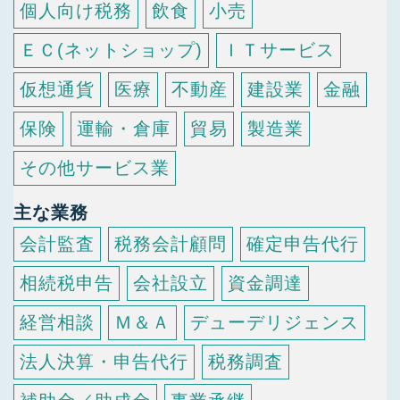
個人向け税務
飲食
小売
ＥＣ(ネットショップ)
ＩＴサービス
仮想通貨
医療
不動産
建設業
金融
保険
運輸・倉庫
貿易
製造業
その他サービス業
主な業務
会計監査
税務会計顧問
確定申告代行
相続税申告
会社設立
資金調達
経営相談
Ｍ＆Ａ
デューデリジェンス
法人決算・申告代行
税務調査