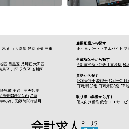
雇用形態から探す
道
宮城
山形
新潟
静岡
愛知
三重
正社員
パート・アルバイト
契
事業所区分から探す
谷区
目黒区
品川区
大田区
会計事務所・税理士事務所
税
練馬区
北区
足立区
荒川区
資格から探す
公認会計士
税理士
税理士科目
日商簿記2級
日商簿記3級
FP1
保険完備
主婦・主夫歓迎
間残業30時間以内
急募
取り扱い業種から探す
通学の為、勤務時間考慮可
個人向け税務
飲食
ＩＴサービ