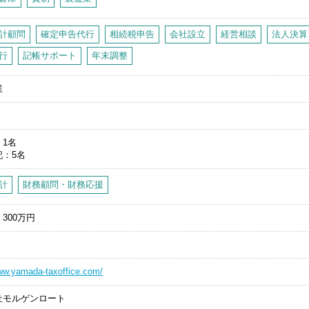
計顧問
確定申告代行
相続税申告
会社設立
経営相談
法人決算
行
記帳サポート
年末調整
業
1名
記
5名
計
財務顧問・財務応援
300万円
www.yamada-taxoffice.com/
社モルゲンロート