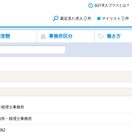
会計求人プラスとは？
0
0
最近見た求人
件
マイリスト
件
用形態
事務所区分
働き方
子税理士事務所
務所・税理士事務所
062