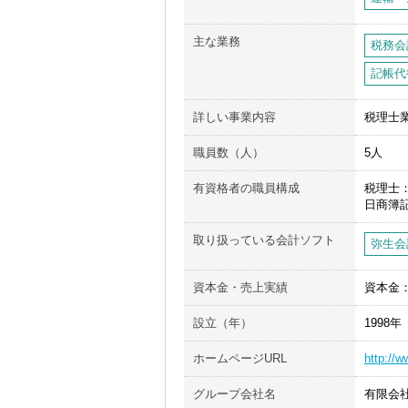
主な業務
税務会
記帳代
詳しい事業内容
税理士
職員数（人）
5人
有資格者の職員構成
税理士
日商簿
取り扱っている会計ソフト
弥生会
資本金・売上実績
資本金：
設立（年）
1998年
ホームページURL
http://
グループ会社名
有限会