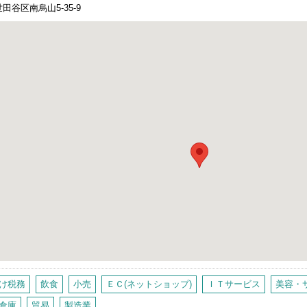
田谷区南烏山5-35-9
け税務
飲食
小売
ＥＣ(ネットショップ)
ＩＴサービス
美容・
倉庫
貿易
製造業