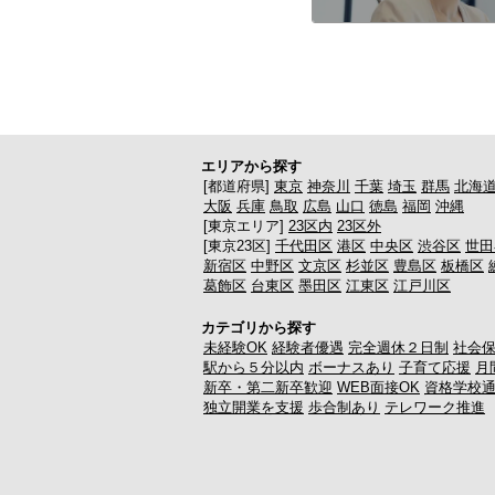
エリアから探す
[都道府県]
東京
神奈川
千葉
埼玉
群馬
北海
大阪
兵庫
鳥取
広島
山口
徳島
福岡
沖縄
[東京エリア]
23区内
23区外
[東京23区]
千代田区
港区
中央区
渋谷区
世田
新宿区
中野区
文京区
杉並区
豊島区
板橋区
葛飾区
台東区
墨田区
江東区
江戸川区
カテゴリから探す
未経験OK
経験者優遇
完全週休２日制
社会
駅から５分以内
ボーナスあり
子育て応援
月
新卒・第二新卒歓迎
WEB面接OK
資格学校
独立開業を支援
歩合制あり
テレワーク推進