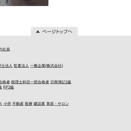
約社員
理士法人
監査法人
一般企業(株式会社)
合格者
税理士科目一部合格者
日商簿記1級
級
FP2級
ス
小売
不動産
医療
建設業
美容・サロン