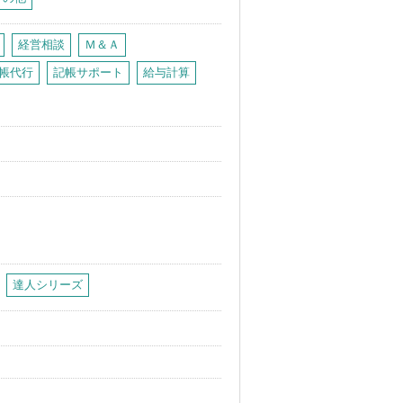
経営相談
Ｍ＆Ａ
帳代行
記帳サポート
給与計算
達人シリーズ