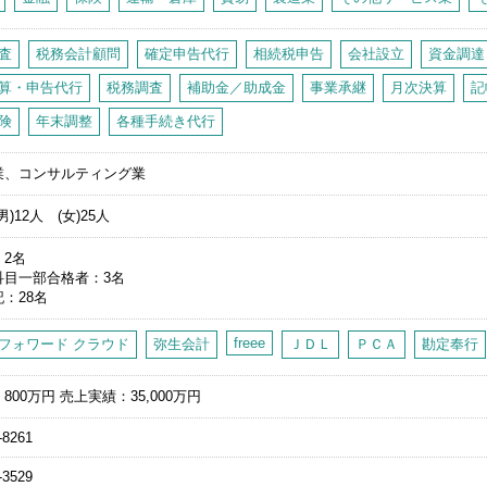
査
税務会計顧問
確定申告代行
相続税申告
会社設立
資金調達
算・申告代行
税務調査
補助金／助成金
事業承継
月次決算
記
険
年末調整
各種手続き代行
業、コンサルティング業
男)12人 (女)25人
2名
科目一部合格者
3名
記
28名
freee
フォワード クラウド
弥生会計
ＪＤＬ
ＰＣＡ
勘定奉行
800万円 売上実績：35,000万円
-8261
-3529