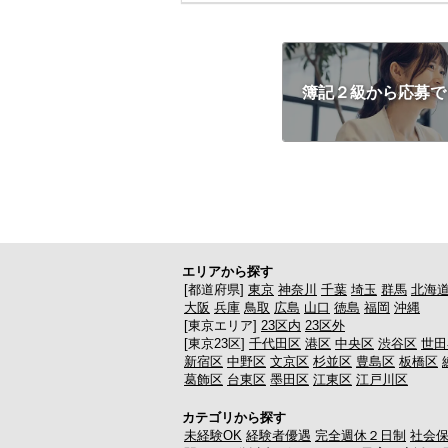
簿記２級から応募で
エリアから探す
[都道府県]
東京
神奈川
千葉
埼玉
群馬
北海
大阪
兵庫
鳥取
広島
山口
徳島
福岡
沖縄
[東京エリア]
23区内
23区外
[東京23区]
千代田区
港区
中央区
渋谷区
世田
新宿区
中野区
文京区
杉並区
豊島区
板橋区
葛飾区
台東区
墨田区
江東区
江戸川区
カテゴリから探す
未経験OK
経験者優遇
完全週休２日制
社会