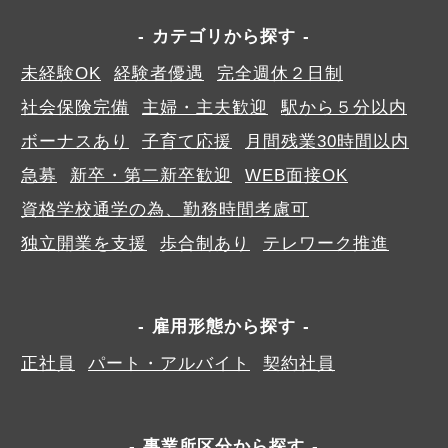
カテゴリから探す
未経験OK
経験者優遇
完全週休２日制
社会保険完備
主婦・主夫歓迎
駅から５分以内
ボーナスあり
子育て応援
月間残業30時間以内
急募
新卒・第二新卒歓迎
WEB面接OK
資格学校通学の為、勤務時間考慮可
独立開業を支援
歩合制あり
テレワーク推進
雇用形態から探す
正社員
パート・アルバイト
契約社員
事業所区分から探す