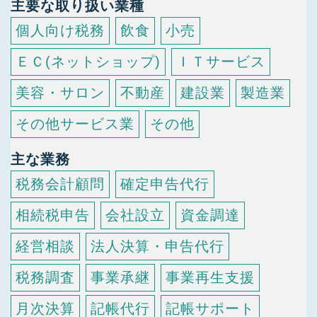
主要な取り扱い業種
個人向け税務
飲食
小売
ＥＣ(ネットショップ)
ＩＴサービス
美容・サロン
不動産
建設業
製造業
その他サービス業
その他
主な業務
税務会計顧問
確定申告代行
相続税申告
会社設立
資金調達
経営相談
法人決算・申告代行
税務調査
事業承継
事業再生支援
月次決算
記帳代行
記帳サポート