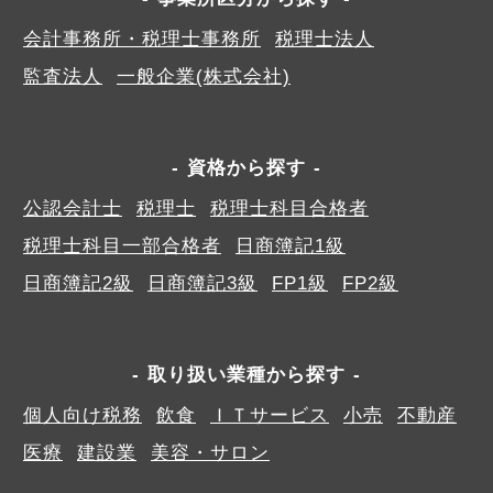
会計事務所・税理士事務所
税理士法人
監査法人
一般企業(株式会社)
資格から探す
公認会計士
税理士
税理士科目合格者
税理士科目一部合格者
日商簿記1級
日商簿記2級
日商簿記3級
FP1級
FP2級
取り扱い業種から探す
個人向け税務
飲食
ＩＴサービス
小売
不動産
医療
建設業
美容・サロン